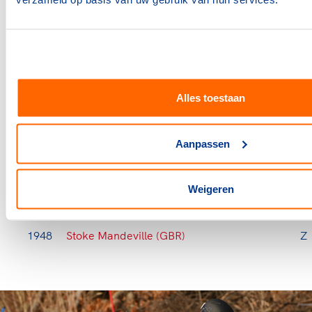
1988
Innsbruck
W
1984
Stoke Mandeville/New York
Z
1984
Innsbruck
W
1980
Arnhem
Z
1980
Geilo (NOR)
W
Alles toestaan
1976
Toronto
Z
1976
Örnsköldsvik (SVE)
W
Aanpassen
1972
Heidelberg
Z
1968
Tel Aviv
Z
1964
Tokio
Z
Weigeren
1960
Rome
Z
1948
Stoke Mandeville (GBR)
Z