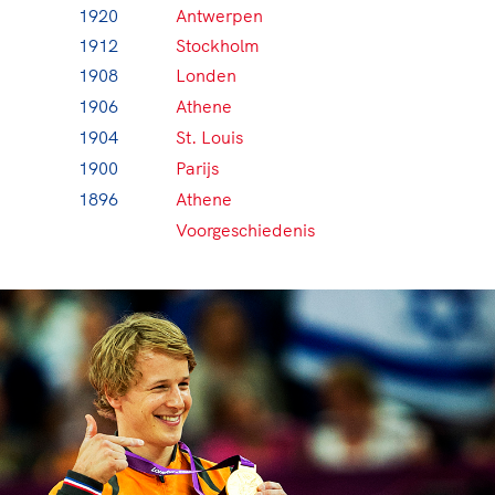
1920
Antwerpen
1912
Stockholm
1908
Londen
1906
Athene
1904
St. Louis
1900
Parijs
1896
Athene
Voorgeschiedenis