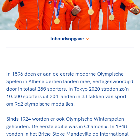
TeamNL Academie Kalender
Sportonderzoek
Veilige en integere sport
Sportakkoord II
Diversiteit en inclusie
Gezonde sportomgeving
Kennisaanbod TeamNL Experts
Duurzaamheid
TeamNL Sport Science Centre
Game Changer
Inhoudsopgave
Bekwaam sportkader
TeamNL kids
Vitale clubs en bestuurlijk kader
Olympische geschiedenis
Olympische Spelen LA28
Paralympische Spelen LA28
Sportmatch
Europese Spelen Istanbul 2027
In 1896 doen er aan de eerste moderne Olympische
Nieuwspagina
Spelen in Athene dertien landen mee, vertegenwoordigd
Clubacties
Columns
door in totaal 285 sporters. In Tokyo 2020 streden zo'n
Handboek Wet- en Regelgeving
Topsportbeleid
10.500 sporters uit 204 landen in 33 takken van sport
Opleidingen en trainingen
om 962 olympische medailles.
Topsportfinanciering
Maatschappelijke waarde topsport
Sport gaat niet vanzelf
Sinds 1924 worden er ook Olympische Winterspelen
High5 Stappenplan
Top teamsportcompetities
gehouden. De eerste editie was in Chamonix. In 1948
Ruimte voor sport
Sport verenigt. Op sportclubs, pleintjes, tijdens een rond
vonden in het Britse Stoke Mandeville de International