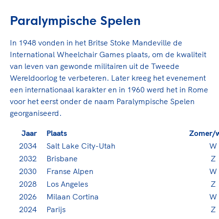
Paralympische Spelen
In 1948 vonden in het Britse Stoke Mandeville de
International Wheelchair Games plaats, om de kwaliteit
van leven van gewonde militairen uit de Tweede
Wereldoorlog te verbeteren. Later kreeg het evenement
een internationaal karakter en in 1960 werd het in Rome
voor het eerst onder de naam Paralympische Spelen
georganiseerd.
Jaar
Plaats
Zomer/w
2034
Salt Lake City-Utah
W
2032
Brisbane
Z
2030
Franse Alpen
W
2028
Los Angeles
Z
2026
Milaan Cortina
W
2024
Parijs
Z