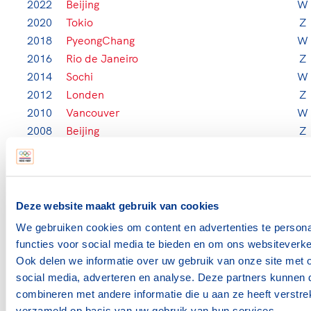
2022
Beijing
W
2020
Tokio
Z
2018
PyeongChang
W
2016
Rio de Janeiro
Z
2014
Sochi
W
2012
Londen
Z
2010
Vancouver
W
2008
Beijing
Z
2006
Turijn
W
2004
Athene
Z
2002
Salt Lake City
W
2000
Sydney
Z
Deze website maakt gebruik van cookies
1998
Nagano
W
We gebruiken cookies om content en advertenties te persona
1996
Atlanta
Z
functies voor social media te bieden en om ons websiteverke
1994
Lillehammer
W
Ook delen we informatie over uw gebruik van onze site met 
1992
Barcelona
Z
social media, adverteren en analyse. Deze partners kunnen
1992
Tignes/Albertville
W
combineren met andere informatie die u aan ze heeft verstre
1988
Seoul
Z
verzameld op basis van uw gebruik van hun services.