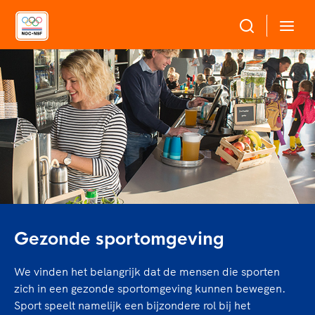
Over NOC*NSF
Sportagenda 2032
Sportdeelname
Leden
Algemene Vergadering
Bonden en professionals in de sport
Topsport
Raad van Toezicht en Bestuur
Beleidsmedewerkers
Merkbescherming NOC*NSF
Clubbestuurders
Voor talentvolle sporters
Voor bonden
Gezonde sportomgeving
Coördinatoren en opleiders
Atletencommissie
Onze partners
Trainer-coaches
Paralympische Talentdag
We vinden het belangrijk dat de mensen die sporten
Geven aan Sport
Officials
zich in een gezonde sportomgeving kunnen bewegen.
Pers
Sport speelt namelijk een bijzondere rol bij het