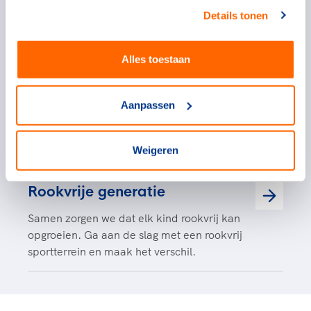
Lokale verslavingszorg
Details tonen
Preventie dichtbij: hulp bij verslaving in jouw regio.
Alles toestaan
GGD’s
De GGD helpt iedereen in Nederland gezonder te
Aanpassen
leven, met ondersteuning waar dat nodig is. Vind
eenvoudig een GGD bij jou in de buurt.
Weigeren
Rookvrije generatie
Samen zorgen we dat elk kind rookvrij kan
opgroeien. Ga aan de slag met een rookvrij
sportterrein en maak het verschil.