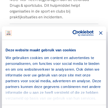
Drugs & sportclubs. Dit hulpmiddel helpt
organisaties in de sport en clubs bij
praktijksituaties en incidenten.
Beschikbare ondersteuning
van partners
Deze website maakt gebruik van cookies
We gebruiken cookies om content en advertenties te
Teamfit
personaliseren, om functies voor social media te bieden
en om ons websiteverkeer te analyseren. Ook delen we
Teamfit is een werkwijze en digitale tool van JOGG
informatie over uw gebruik van onze site met onze
waarmee sportclubs stap voor stap aan de slag
partners voor social media, adverteren en analyse. Deze
gaan met een gezonder voedingsaanbod. Een
partners kunnen deze gegevens combineren met andere
JOGG-coach kan hierbij ondersteunen.
informatie die u aan ze heeft verstrekt of die ze hebben
verzameld op basis van uw gebruik van hun services.