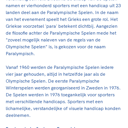
Clubondersteuning
Sport verenigt. Op sportclubs, pleintjes, tijdens
De TeamNL Academie
namen er vierhonderd sporters met een handicap uit 23
een rondje fietsen, door samen te skaten of naar
Beroepskrachten
landen deel aan de Paralympische Spelen. In de naam
de sportschool te gaan. Door samen te juichen
De TeamNL Academie biedt een leer- en
van het evenement speelt het Grieks een grote rol. Het
voor Sifan Hassan, Rico Verhoeven, Diede de
ontwikkelprogramma voor de volgende functies
Griekse voorzetsel 'para' betekent dichtbij. Aangezien
Samen voor een veilige
Groot en het Nederlands Elftal. Of met trots te
binnen TeamNL programma's: experts, coaches,
de filosofie achter de Paralympische Spelen mede het
sportomgeving
genieten van de karatewedstrijd van je dochter,
bestuurders, (technisch) directeuren, managers en
"zoveel mogelijk naleven van de regels van de
de halve marathon van je moeder of de
toekomstig kader.
Olympische Spelen" is, is gekozen voor de naam
Voor welk gedrag staat de club? Wat mag wel
hockeywedstrijd van je buurjongen.
Paralympisch.
langs de lijn, in de kleedkamer, kantine en online?
Lees verder
Lees verder
En wat mag vooral niet? Een gedragscode geeft
Vanaf 1960 werden de Paralympische Spelen iedere
hier richting aan en is dus een belangrijk
vier jaar gehouden, altijd in hetzelfde jaar als de
onderdeel van het clubbeleid rondom gewenst en
Olympische Spelen. De eerste Paralympische
ongewenst gedrag.
Winterspelen werden georganiseerd in Zweden in 1976.
De Spelen werden in 1976 toegankelijk voor sporters
Lees verder
met verschillende handicaps. Sporters met een
lichamelijke, verstandelijke of visuele handicap konden
deelnemen.