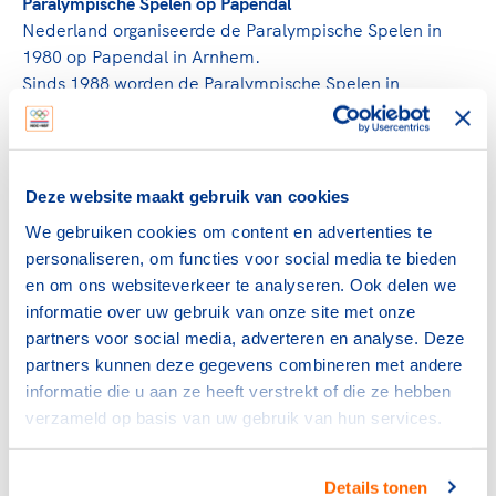
Paralympische Spelen op Papendal
Nederland organiseerde de Paralympische Spelen in
1980 op Papendal in Arnhem.
Sinds 1988 worden de Paralympische Spelen in
dezelfde accommodaties en steden gehouden als de
Olympische Spelen.
De internationale organisatie die zich bezighoudt met de
Deze website maakt gebruik van cookies
Paralympische Spelen is sinds 1989 het International
We gebruiken cookies om content en advertenties te
Paralympic Committee, afgekort IPC. In 2001 werd er
personaliseren, om functies voor social media te bieden
een overeenkomst gesloten tot samenwerking tussen
en om ons websiteverkeer te analyseren. Ook delen we
IPC en IOC, wat leidt tot een verdere samenwerking van
informatie over uw gebruik van onze site met onze
de Olympische en Paralympische Spelen.
partners voor social media, adverteren en analyse. Deze
partners kunnen deze gegevens combineren met andere
Gehandicaptensport Nederland en NOC*NSF
informatie die u aan ze heeft verstrekt of die ze hebben
In Nederland is er op Paralympisch vlak een jarenlange
verzameld op basis van uw gebruik van hun services.
nauwe samenwerking tussen Gehandicaptensport
Nederland en NOC*NSF. Voor de Paralympische Spelen
van Athene heeft NOC*NSF de feitelijke voorbereiding
Details tonen