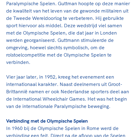
TeamNL Academie Kalender
Paralympische Spelen. Guttman hoopte op deze manier
Veilige en integere sport
de kwaliteit van het leven van de gewonde militairen uit
Sportonderzoek
Diversiteit en inclusie
de Tweede Wereldoorlog te verbeteren. Hij gebruikte
Sportakkoord II
Gezonde sportomgeving
Kennisaanbod TeamNL Experts
sport hiervoor als middel. Deze wedstrijd viel samen
Duurzaamheid
TeamNL Sport Science Centre
met de Olympische Spelen, die dat jaar in Londen
werden georganiseerd. Guttmann stimuleerde de
Bekwaam sportkader
Game Changer
omgeving, hoewel slechts symbolisch, om de
Vitale clubs en bestuurlijk kader
TeamNL kids
Olympische Spelen LA28
rolstoelcompetitie met de Olympische Spelen te
Olympische geschiedenis
verbinden.
Paralympische Spelen LA28
Sportmatch
Europese Spelen Istanbul 2027
Vier jaar later, in 1952, kreeg het evenement een
Clubacties
Nieuwspagina
internationaal karakter. Naast deelnemers uit Groot-
Handboek Wet- en Regelgeving
Columns
Brittannië namen er ook Nederlandse sporters deel aan
Topsportbeleid
Opleidingen en trainingen
de International Wheelchair Games. Het was het begin
Topsportfinanciering
van de internationale Paralympische beweging.
Maatschappelijke waarde topsport
High5 Stappenplan
Top teamsportcompetities
Verbinding met de Olympische Spelen
Sport gaat niet vanzelf
In 1960 bij de Olympische Spelen in Rome werd de
Ruimte voor sport
verbinding een feit. Direct na de afloop van de Spelen