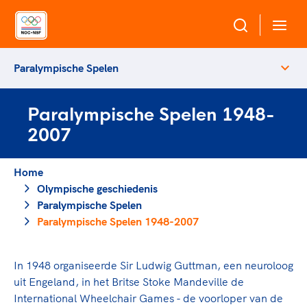
Paralympische Spelen
Over NOC*NSF
Paralympische Spelen 1948-
Sportagenda 2032
Sportdeelname
2007
Leden
Algemene Vergadering
Bonden en professionals in de sport
Home
Topsport
Raad van Toezicht en Bestuur
Olympische geschiedenis
Beleidsmedewerkers
Merkbescherming NOC*NSF
Paralympische Spelen
Clubbestuurders
Paralympische Spelen 1948-2007
Voor talentvolle sporters
Voor bonden
Coördinatoren en opleiders
Atletencommissie
Onze partners
Trainer-coaches
Paralympische Talentdag
In 1948 organiseerde Sir Ludwig Guttman, een neuroloog
Geven aan Sport
Officials
uit Engeland, in het Britse Stoke Mandeville de
Pers
International Wheelchair Games - de voorloper van de