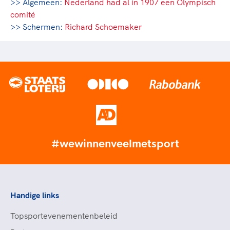
>> Algemeen:
Nederland had al in 1907 een Olympisch
comité
>> Schermen:
Richard Schoemaker
#wewinnenveelmetsport
Handige links
Topsportevenementenbeleid