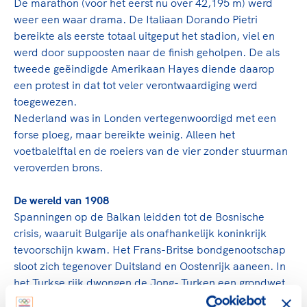
De marathon (voor het eerst nu over 42,195 m) werd
weer een waar drama. De Italiaan Dorando Pietri
bereikte als eerste totaal uitgeput het stadion, viel en
werd door suppoosten naar de finish geholpen. De als
tweede geëindigde Amerikaan Hayes diende daarop
een protest in dat tot veler verontwaardiging werd
toegewezen.
Nederland was in Londen vertegenwoordigd met een
forse ploeg, maar bereikte weinig. Alleen het
voetbalelftal en de roeiers van de vier zonder stuurman
veroverden brons.
De wereld van 1908
Spanningen op de Balkan leidden tot de Bosnische
crisis, waaruit Bulgarije als onafhankelijk koninkrijk
tevoorschijn kwam. Het Frans-Britse bondgenootschap
sloot zich tegenover Duitsland en Oostenrijk aaneen. In
het Turkse rijk dwongen de Jong- Turken een grondwet
af van de sultan, die een jaar later zou worden afgezet.