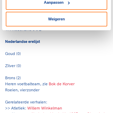
Aanpassen
3. Zweden 8 6 11
4. Frankrijk 5 5 9
5. Duitsland 3 5 5
Weigeren
17. Nederland 0 0 2
Nederlandse erelijst
Goud (0)
Zilver (0)
Brons (2)
Heren voetbalteam, zie
Bok de Korver
Roeien, vierzonder
Gerelateerde verhalen:
>> Atletiek:
Willem Winkelman