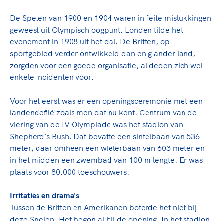
TeamNL Academie Kalender
Veilige en integere sport
De Spelen van 1900 en 1904 waren in feite mislukkingen
Sportonderzoek
Diversiteit en inclusie
geweest uit Olympisch oogpunt. Londen tilde het
Sportakkoord II
Gezonde sportomgeving
Kennisaanbod TeamNL Experts
evenement in 1908 uit het dal. De Britten, op
Duurzaamheid
TeamNL Sport Science Centre
sportgebied verder ontwikkeld dan enig ander land,
zorgden voor een goede organisatie, al deden zich wel
Bekwaam sportkader
Game Changer
enkele incidenten voor.
Vitale clubs en bestuurlijk kader
TeamNL kids
Olympische Spelen LA28
Olympische geschiedenis
Voor het eerst was er een openingsceremonie met een
Paralympische Spelen LA28
landendefilé zoals men dat nu kent. Centrum van de
Sportmatch
Europese Spelen Istanbul 2027
viering van de IV Olympiade was het stadion van
Clubacties
Nieuwspagina
Shepherd's Bush. Dat bevatte een sintelbaan van 536
Handboek Wet- en Regelgeving
Columns
meter, daar omheen een wielerbaan van 603 meter en
Topsportbeleid
Opleidingen en trainingen
in het midden een zwembad van 100 m lengte. Er was
Topsportfinanciering
plaats voor 80.000 toeschouwers.
Maatschappelijke waarde topsport
High5 Stappenplan
Top teamsportcompetities
Irritaties en drama's
Sport gaat niet vanzelf
Ruimte voor sport
Tussen de Britten en Amerikanen boterde het niet bij
deze Spelen. Het begon al bij de opening. In het stadion