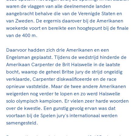
Clubondersteuning
Sport verenigt. Op sportclubs, pleintjes, tijdens
De TeamNL Academie
waren de vlaggen van alle deelnemende landen
een rondje fietsen, door samen te skaten of naar
Beroepskrachten
aangebracht behalve die van de Verenigde Staten en
de sportschool te gaan. Door samen te juichen
De TeamNL Academie biedt een leer- en
van Zweden. De ergernis daarover bij de Amerikanen
voor Sifan Hassan, Rico Verhoeven, Diede de
ontwikkelprogramma voor de volgende functies
Samen voor een veilige
woekerde voort en bereikte een hoogtepunt bij de finale
Groot en het Nederlands Elftal. Of met trots te
binnen TeamNL programma's: experts, coaches,
van de 400 m.
sportomgeving
genieten van de karatewedstrijd van je dochter,
bestuurders, (technisch) directeuren, managers en
de halve marathon van je moeder of de
toekomstig kader.
Daarvoor hadden zich drie Amerikanen en een
Voor welk gedrag staat de club? Wat mag wel
hockeywedstrijd van je buurjongen.
Engelsman geplaatst. Tijdens de wedstrijd hinderde de
langs de lijn, in de kleedkamer, kantine en online?
Lees verder
Amerikaan Carpenter de Brit Halswelle in de laatste
Lees verder
En wat mag vooral niet? Een gedragscode geeft
bocht, waarop de geheel Britse jury de strijd ongeldig
hier richting aan en is dus een belangrijk
verklaarde, Carpenter diskwalificeerde en de race
onderdeel van het clubbeleid rondom gewenst en
opnieuw vaststelde. Maar de twee andere Amerikanen
ongewenst gedrag.
weigerden nog verder te lopen en zo werd Halswelle
solo olympisch kampioen. Er vielen zeer harde woorden
Lees verder
over de kwestie. Een gunstig gevolg ervan was dat
voortaan bij de Spelen jury's internationaal werden
samengesteld.