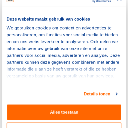
De Spelen van dit jaar vonden dus plaats onder hevige
internationale druk. Aan de vierde Spelen deden ruim
Deze website maakt gebruik van cookies
2000 atleten mee. Daaronder waren 112 Nederlanders.
We gebruiken cookies om content en advertenties te
personaliseren, om functies voor social media te bieden
Opvallend was het ontbreken van vrouwen in de
en om ons websiteverkeer te analyseren. Ook delen we
Nederlandse ploeg. Ondanks het grote aantal
informatie over uw gebruik van onze site met onze
presteerde ons land matig en bleef het resultaat beperkt
partners voor social media, adverteren en analyse. Deze
tot twee bronzen medailles.
partners kunnen deze gegevens combineren met andere
informatie die u aan ze heeft verstrekt of die ze hebben
In Londen manifesteerden zich tegenstellingen tussen
verzameld op basis van uw gebruik van hun services.
Amerikanen en Britten. Zo betichtten de Amerikanen de
Engelse scheidsrechters van partijdigheid.
Details tonen
Medailleoverzicht
Alles toestaan
Goud Zilver Brons
1. Groot-Brittannië 56 51 39
2. Verenigde Staten 23 12 12