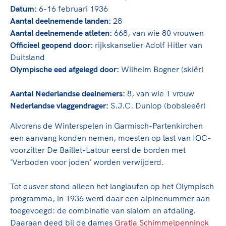
TeamNL Academie Kalender
Veilige en integere sport
Datum:
6-16 februari 1936
Sportonderzoek
Aantal deelnemende landen:
28
Diversiteit en inclusie
Aantal deelnemende atleten:
668, van wie 80 vrouwen
Sportakkoord II
Gezonde sportomgeving
Kennisaanbod TeamNL Experts
Officieel geopend door:
rijkskanselier Adolf Hitler van
Duurzaamheid
TeamNL Sport Science Centre
Duitsland
Bekwaam sportkader
Game Changer
Olympische eed afgelegd door:
Wilhelm Bogner (skiër)
Vitale clubs en bestuurlijk kader
TeamNL kids
Olympische Spelen LA28
Aantal Nederlandse deelnemers:
8, van wie 1 vrouw
Olympische geschiedenis
Paralympische Spelen LA28
Nederlandse vlaggendrager:
S.J.C. Dunlop (bobsleeër)
Sportmatch
Europese Spelen Istanbul 2027
Alvorens de Winterspelen in Garmisch-Partenkirchen
Clubacties
Nieuwspagina
een aanvang konden nemen, moesten op last van IOC-
Handboek Wet- en Regelgeving
Columns
voorzitter De Baillet-Latour eerst de borden met
Topsportbeleid
Opleidingen en trainingen
'Verboden voor joden' worden verwijderd.
Topsportfinanciering
Maatschappelijke waarde topsport
Tot dusver stond alleen het langlaufen op het Olympisch
High5 Stappenplan
programma, in 1936 werd daar een alpinenummer aan
Top teamsportcompetities
Sport gaat niet vanzelf
toegevoegd: de combinatie van slalom en afdaling.
Ruimte voor sport
Daaraan deed bij de dames
Gratia Schimmelpenninck