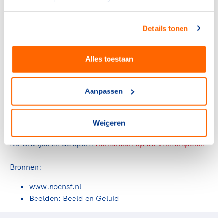
Medailleoverzicht
Details tonen
1. Noorwegen 7 5 6
2. Duitsland 3 3 0
Alles toestaan
3. Zweden 2 2 3
4. Finland 1 2 3
5. Zwitserland 1 2 0
Aanpassen
Geen Nederlandse medailles
Weigeren
Lees ook:
De Oranjes en de sport:
Romantiek op de Winterspelen
Bronnen:
www.nocnsf.nl
Beelden: Beeld en Geluid