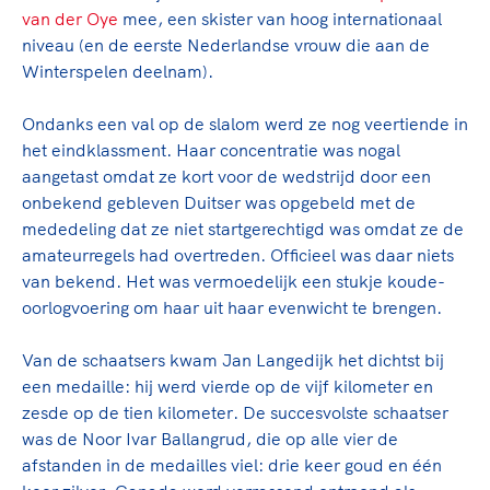
Clubondersteuning
Sport verenigt. Op sportclubs, pleintjes, tijdens
De TeamNL Academie
van der Oye
mee, een skister van hoog internationaal
een rondje fietsen, door samen te skaten of naar
Beroepskrachten
niveau (en de eerste Nederlandse vrouw die aan de
de sportschool te gaan. Door samen te juichen
De TeamNL Academie biedt een leer- en
Winterspelen deelnam).
voor Sifan Hassan, Rico Verhoeven, Diede de
ontwikkelprogramma voor de volgende functies
Samen voor een veilige
Groot en het Nederlands Elftal. Of met trots te
binnen TeamNL programma's: experts, coaches,
Ondanks een val op de slalom werd ze nog veertiende in
sportomgeving
genieten van de karatewedstrijd van je dochter,
bestuurders, (technisch) directeuren, managers en
het eindklassment. Haar concentratie was nogal
de halve marathon van je moeder of de
toekomstig kader.
aangetast omdat ze kort voor de wedstrijd door een
Voor welk gedrag staat de club? Wat mag wel
hockeywedstrijd van je buurjongen.
onbekend gebleven Duitser was opgebeld met de
langs de lijn, in de kleedkamer, kantine en online?
Lees verder
mededeling dat ze niet startgerechtigd was omdat ze de
Lees verder
En wat mag vooral niet? Een gedragscode geeft
amateurregels had overtreden. Officieel was daar niets
hier richting aan en is dus een belangrijk
van bekend. Het was vermoedelijk een stukje koude-
onderdeel van het clubbeleid rondom gewenst en
oorlogvoering om haar uit haar evenwicht te brengen.
ongewenst gedrag.
Van de schaatsers kwam Jan Langedijk het dichtst bij
Lees verder
een medaille: hij werd vierde op de vijf kilometer en
zesde op de tien kilometer. De succesvolste schaatser
was de Noor Ivar Ballangrud, die op alle vier de
afstanden in de medailles viel: drie keer goud en één