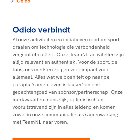
Clubondersteuning
Odido
Sport verenigt. Op sportclubs, pleintjes, tijdens
De TeamNL Academie
een rondje fietsen, door samen te skaten of naar
Beroepskrachten
de sportschool te gaan. Door samen te juichen
De TeamNL Academie biedt een leer- en
voor Sifan Hassan, Rico Verhoeven, Diede de
ontwikkelprogramma voor de volgende functies
Odido verbindt
Samen voor een veilige
Groot en het Nederlands Elftal. Of met trots te
binnen TeamNL programma's: experts, coaches,
sportomgeving
genieten van de karatewedstrijd van je dochter,
Al onze activiteiten en initiatieven rondom sport
bestuurders, (technisch) directeuren, managers en
de halve marathon van je moeder of de
draaien om technologie die verbondenheid
toekomstig kader.
Voor welk gedrag staat de club? Wat mag wel
hockeywedstrijd van je buurjongen.
vergroot of creëert. Onze TeamNL activiteiten zijn
langs de lijn, in de kleedkamer, kantine en online?
altijd relevant en authentiek. Voor de sport, de
Lees verder
Lees verder
En wat mag vooral niet? Een gedragscode geeft
fans, ons merk en zorgen voor impact voor
hier richting aan en is dus een belangrijk
allemaal. Alles wat we doen telt op naar de
onderdeel van het clubbeleid rondom gewenst en
paraplu ‘samen leven is leuker’ en ons
ongewenst gedrag.
gedachtengoed van sponsor/partnerschap. Onze
merkwaarden menselijk, optimistisch en
Lees verder
vooruitstrevend zijn in alles leidend en komen
zowel in onze communicatie als samenwerking
met TeamNL naar voren.