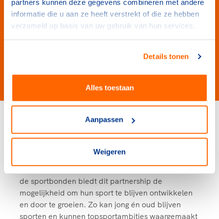
partners kunnen deze gegevens combineren met andere
ook samen in maatschappelijke projecten om de
informatie die u aan ze heeft verstrekt of die ze hebben
sportdeelname en het sportief bewegen in
verzameld op basis van uw gebruik van hun services.
Nederland te stimuleren. Zo wil de telecompartij
bijdragen aan het doel van NOC*NSF om van
Nederland het sportiefste land ter wereld te
Details tonen
maken.
Alles toestaan
Aanpassen
De topsport en de
breedtesport ontwikkelen
Weigeren
Vanaf september 2023 omarmt Odido alle 28
sportbonden die onderdeel zijn van TeamNL. Voor
de sportbonden biedt dit partnership de
mogelijkheid om hun sport te blijven ontwikkelen
en door te groeien. Zo kan jong én oud blijven
sporten en kunnen topsportambities waargemaakt