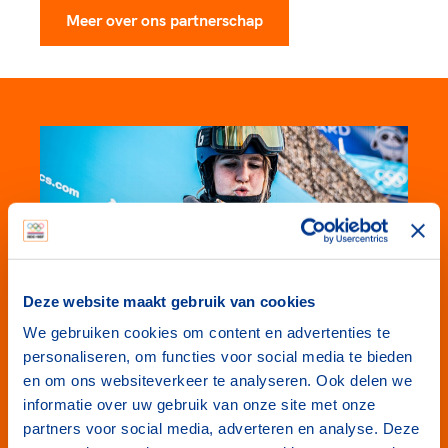
Meer over ons partnerschap
Deze website maakt gebruik van cookies
Nederland het sportiefste
We gebruiken cookies om content en advertenties te
personaliseren, om functies voor social media te bieden
land
en om ons websiteverkeer te analyseren. Ook delen we
informatie over uw gebruik van onze site met onze
Het partnerschap is op meer gericht dan alleen
partners voor social media, adverteren en analyse. Deze
topsport. Odido, NOC*NSF en TeamNL werken