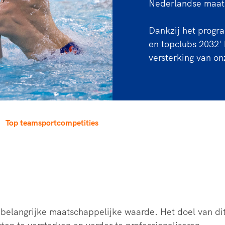
Nederlandse maat
rt
Lees ve
je 
van
Dankzij het progr
en topclubs 2032'
Le
versterking van on
kader
Top teamsportcompetities
n belangrijke maatschappelijke waarde. Het doel van d