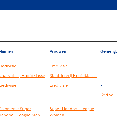
Mannen
Vrouwen
Gemeng
redivisie
Eredivisie
-
Staatsloterij Hoofdklasse
Staatsloterij Hoofdklasse
-
redivisie
Eredivisie
-
Korfbal 
Coinmerce Super
Super Handball League
-
Handball League Men
Women