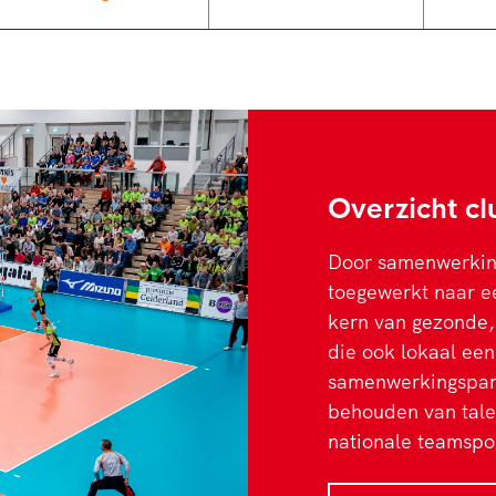
Overzicht c
Door samenwerking
toegewerkt naar e
kern van gezonde, 
die ook lokaal ee
samenwerkingsparti
behouden van talen
nationale teamspo