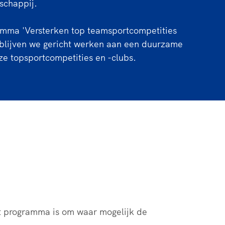
schappij.
rder
moeder of de hockeywedstrijd
 je buurjongen.
amma 'Versterken top teamsportcompetities
 blijven we gericht werken aan een duurzame
es verder
ze topsportcompetities en -clubs.
it programma is om waar mogelijk de