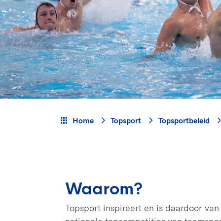
Veilige en integere sport
positionering van spo
Diversiteit en inclusie
Sportonderzoek
Gezonde sportomgeving
Sportakkoord II
Duurzaamheid
Bekwaam sportkader
Vitale clubs en bestuurlijk 
Home
Topsport
Topsportbeleid
Waarom?
Topsport inspireert en is daardoor va