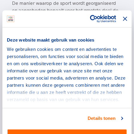
De manier waarop de sport wordt georganiseerd
en aangeboden bepaalt voor het grootste deel de
mate van plezier die door de sporter beleefd
wordt.
Deze website maakt gebruik van cookies
Clubkadercoaching
We gebruiken cookies om content en advertenties te
personaliseren, om functies voor social media te bieden
In de toekomst willen we dat trainersbegeleiding
en om ons websiteverkeer te analyseren. Ook delen we
voor iedere trainer-coach de normaalste zaak ter
informatie over uw gebruik van onze site met onze
wereld is.
partners voor social media, adverteren en analyse. Deze
partners kunnen deze gegevens combineren met andere
informatie die u aan ze heeft verstrekt of die ze hebben
Clubondersteuning
verzameld op basis van uw gebruik van hun services.
Sportclubs hebben een belangrijke
maatschappelijke functie. Ze dragen bij aan onze
Details tonen
fysieke en mentale gezondheid, aan onze
persoonlijke ontwikkeling en ze creëren