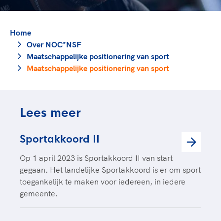
TeamNL Academie Kalender
Veilige en integere sport
Sportonderzoek
Diversiteit en inclusie
Sportakkoord II
Home
Gezonde sportomgeving
Kennisaanbod TeamNL Experts
Over NOC*NSF
Duurzaamheid
TeamNL Sport Science Centre
Maatschappelijke positionering van sport
Bekwaam sportkader
Game Changer
Maatschappelijke positionering van sport
Vitale clubs en bestuurlijk kader
TeamNL kids
Olympische Spelen LA28
Olympische geschiedenis
Paralympische Spelen LA28
Lees meer
Sportmatch
Europese Spelen Istanbul 2027
Clubacties
Nieuwspagina
Sportakkoord II
Handboek Wet- en Regelgeving
Columns
Topsportbeleid
Opleidingen en trainingen
Op 1 april 2023 is Sportakkoord II van start
Topsportfinanciering
gegaan. Het landelijke Sportakkoord is er om sport
Maatschappelijke waarde topsport
toegankelijk te maken voor iedereen, in iedere
High5 Stappenplan
gemeente.
Top teamsportcompetities
Sport gaat niet vanzelf
Ruimte voor sport