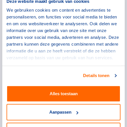
Deze website maakt gebruik van cookies
We gebruiken cookies om content en advertenties te
personaliseren, om functies voor social media te bieden
Stap 3: Wat gaan we doen?
en om ons websiteverkeer te analyseren. Ook delen we
Goede afspraken geven duidelijkheid over de
informatie over uw gebruik van onze site met onze
omgangsnormen en regels op een sportclub. Het
partners voor social media, adverteren en analyse. Deze
uitgangspunt hiervan zijn de gedragsregels van
partners kunnen deze gegevens combineren met andere
NOC*NSF en de sportbonden. Deze zijn bindend
informatie die u aan ze heeft verstrekt of die ze hebben
voor elke sportclub.
verzameld op basis van uw gebruik van hun services.
Details tonen
Alles toestaan
Aanpassen