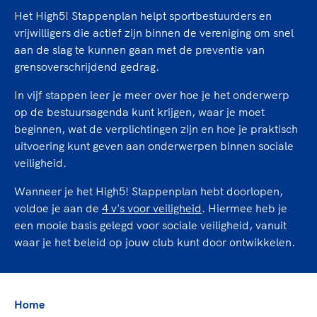
TeamNL Academie Kalender
Veilige en integere sport
Het High5! Stappenplan helpt sportbestuurders en
Sportonderzoek
Diversiteit en inclusie
vrijwilligers die actief zijn binnen de vereniging om snel
Sportakkoord II
aan de slag te kunnen gaan met de preventie van
Gezonde sportomgeving
Kennisaanbod TeamNL Experts
grensoverschrijdend gedrag.
Duurzaamheid
TeamNL Sport Science Centre
Bekwaam sportkader
In vijf stappen leer je meer over hoe je het onderwerp
Game Changer
op de bestuursagenda kunt krijgen, waar je moet
Vitale clubs en bestuurlijk kader
TeamNL kids
Olympische Spelen LA28
beginnen, wat de verplichtingen zijn en hoe je praktisch
Olympische geschiedenis
uitvoering kunt geven aan onderwerpen binnen sociale
Paralympische Spelen LA28
veiligheid.
Sportmatch
Europese Spelen Istanbul 2027
Clubacties
Nieuwspagina
Wanneer je het High5! Stappenplan hebt doorlopen,
Handboek Wet- en Regelgeving
voldoe je aan de
4 v's voor veiligheid
. Hiermee heb je
Columns
Topsportbeleid
een mooie basis gelegd voor sociale veiligheid, vanuit
Opleidingen en trainingen
Topsportfinanciering
waar je het beleid op jouw club kunt door ontwikkelen.
Maatschappelijke waarde topsport
High5 Stappenplan
Top teamsportcompetities
Sport gaat niet vanzelf
Ruimte voor sport
Home