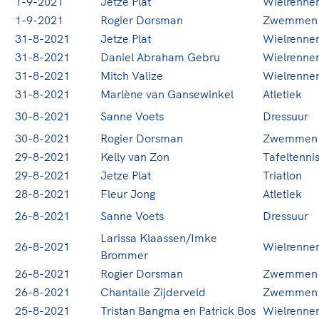
1-9-2021
Jetze Plat
Wielrenne
1-9-2021
Rogier Dorsman
Zwemmen
31-8-2021
Jetze Plat
Wielrenne
31-8-2021
Daniel Abraham Gebru
Wielrenne
31-8-2021
Mitch Valize
Wielrenne
31-8-2021
Marlène van Gansewinkel
Atletiek
30-8-2021
Sanne Voets
Dressuur
30-8-2021
Rogier Dorsman
Zwemmen
29-8-2021
Kelly van Zon
Tafeltenni
29-8-2021
Jetze Plat
Triatlon
28-8-2021
Fleur Jong
Atletiek
26-8-2021
Sanne Voets
Dressuur
Larissa Klaassen/Imke
26-8-2021
Wielrenne
Brommer
26-8-2021
Rogier Dorsman
Zwemmen
26-8-2021
Chantalle Zijderveld
Zwemmen
25-8-2021
Tristan Bangma en Patrick Bos
Wielrenne