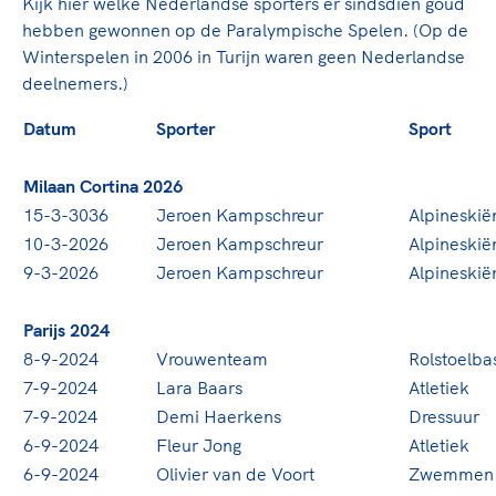
Clubondersteuning
skaten of naar de sportschool te gaan. Door samen te ju
Kijk hier welke Nederlandse sporters er sindsdien goud
De TeamNL Academie
Verhoeven, Diede de Groot en het Nederlands Elftal. Of 
hebben gewonnen op de Paralympische Spelen. (Op de
Beroepskrachten
karatewedstrijd van je dochter, de halve marathon van 
Winterspelen in 2006 in Turijn waren geen Nederlandse
De TeamNL Academie biedt een leer- en ontwikkelpro
hockeywedstrijd van je buurjongen.
deelnemers.)
functies binnen TeamNL programma's: experts, coaches,
Samen voor een veilige sportomgeving
directeuren, managers en toekomstig kader.
Datum
Sporter
Sport
Lees verder
Voor welk gedrag staat de club? Wat mag wel langs de li
Lees verder
Milaan Cortina 2026
en online? En wat mag vooral niet? Een gedragscode geeft
een belangrijk onderdeel van het clubbeleid rondom ge
15-3-3036
Jeroen Kampschreur
Alpineskië
10-3-2026
Jeroen Kampschreur
Alpineskië
Lees verder
9-3-2026
Jeroen Kampschreur
Alpineskië
Parijs 2024
8-9-2024
Vrouwenteam
Rolstoelba
7-9-2024
Lara Baars
Atletiek
7-9-2024
Demi Haerkens
Dressuur
6-9-2024
Fleur Jong
Atletiek
6-9-2024
Olivier van de Voort
Zwemmen