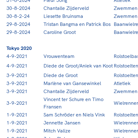
31-8-2024
Fleur Jong
Atletiek
30-8-2024
Chantalle Zijderveld
Zwemmen
30-8-2-24
Liesette Bruinsma
Zwemmen
29-8-2024
Tristan Bangma en Patrick Bos
Baanwielr
29-8-2024
Caroline Groot
Baanwielr
Tokyo 2020
4-9-2021
Vrouwenteam
Rolstoelba
4-9-2021
Diede de Groot/Aniek van Koot
Rolstoelten
3-9-2021
Diede de Groot
Rolstoelten
3-9-2021
Marlène van Gansewinkel
Atletiek
3-9-2021
Chantalle Zijderveld
Zwemmen
Vincent ter Schure en Timo
3-9-2021
Wielrenne
Fransen
1-9-2021
Sam Schröder en Niels Vink
Rolstoelten
1-9-2021
Jennette Jansen
Wielrenne
1-9-2021
Mitch Valize
Wielrenne