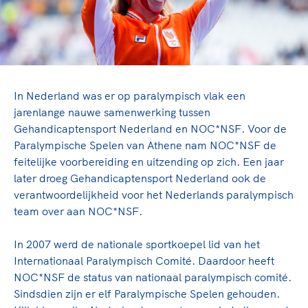
TeamNL Academie Kalender
Sportonderzoek
Veilige en integere sport
Sportakkoord II
Diversiteit en inclusie
Gezonde sportomgeving
Kennisaanbod TeamNL Experts
Duurzaamheid
TeamNL Sport Science Centre
Game Changer
Bekwaam sportkader
In Nederland was er op paralympisch vlak een
TeamNL kids
Vitale clubs en bestuurlijk kader
jarenlange nauwe samenwerking tussen
Olympische geschiedenis
Olympische Spelen LA28
Gehandicaptensport Nederland en NOC*NSF. Voor de
Paralympische Spelen LA28
Paralympische Spelen van Athene nam NOC*NSF de
Sportmatch
feitelijke voorbereiding en uitzending op zich. Een jaar
Europese Spelen Istanbul 2027
Nieuwspagina
later droeg Gehandicaptensport Nederland ook de
Clubacties
Columns
verantwoordelijkheid voor het Nederlands paralympisch
Handboek Wet- en Regelgeving
Topsportbeleid
team over aan NOC*NSF.
Opleidingen en trainingen
Topsportfinanciering
In 2007 werd de nationale sportkoepel lid van het
Maatschappelijke waarde topsport
Sport gaat niet vanzelf
Internationaal Paralympisch Comité. Daardoor heeft
High5 Stappenplan
Top teamsportcompetities
NOC*NSF de status van nationaal paralympisch comité.
Ruimte voor sport
Sport verenigt. Op sportclubs, pleintjes, tijdens een rond
Sindsdien zijn er elf Paralympische Spelen gehouden.