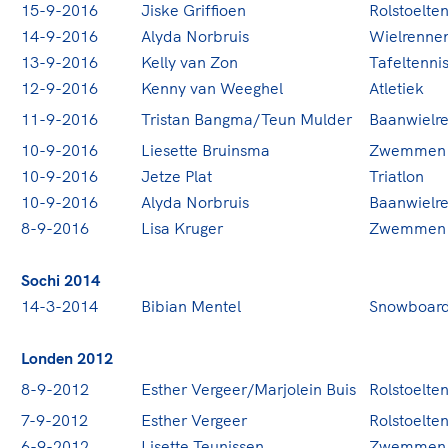
15-9-2016
Jiske Griffioen
Rolstoelten
14-9-2016
Alyda Norbruis
Wielrenne
13-9-2016
Kelly van Zon
Tafeltenni
12-9-2016
Kenny van Weeghel
Atletiek
11-9-2016
Tristan Bangma/Teun Mulder
Baanwielr
10-9-2016
Liesette Bruinsma
Zwemmen
10-9-2016
Jetze Plat
Triatlon
10-9-2016
Alyda Norbruis
Baanwielr
8-9-2016
Lisa Kruger
Zwemmen
Sochi 2014
14-3-2014
Bibian Mentel
Snowboar
Londen 2012
8-9-2012
Esther Vergeer/Marjolein Buis
Rolstoelten
7-9-2012
Esther Vergeer
Rolstoelten
6-9-2012
Lisette Teunissen
Zwemmen