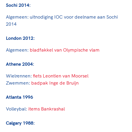
TeamNL Academie Kalender
Veilige en integere sport
Sochi 2014:
Sportonderzoek
Diversiteit en inclusie
Algemeen:
uitnodiging IOC voor deelname aan Sochi
Sportakkoord II
Gezonde sportomgeving
Kennisaanbod TeamNL Experts
2014
Duurzaamheid
TeamNL Sport Science Centre
London 2012:
Bekwaam sportkader
Game Changer
Vitale clubs en bestuurlijk kader
TeamNL kids
Algemeen:
bladfakkel van Olympische vlam
Olympische Spelen LA28
Olympische geschiedenis
Paralympische Spelen LA28
Athene 2004:
Sportmatch
Europese Spelen Istanbul 2027
Wielrennen:
fiets Leontien van Moorsel
Clubacties
Nieuwspagina
Zwemmen:
badpak Inge de Bruijn
Handboek Wet- en Regelgeving
Columns
Topsportbeleid
Opleidingen en trainingen
Atlanta 1996
Topsportfinanciering
Maatschappelijke waarde topsport
Volleybal:
items Bankrashal
High5 Stappenplan
Top teamsportcompetities
Sport gaat niet vanzelf
Calgary 1988:
Ruimte voor sport