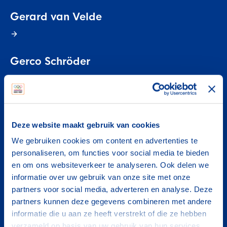
Gerard van Velde
Gerco Schröder
Gerda van der Kade-Koudijs
Deze website maakt gebruik van cookies
We gebruiken cookies om content en advertenties te
Gerrit Voorting
personaliseren, om functies voor social media te bieden
en om ons websiteverkeer te analyseren. Ook delen we
informatie over uw gebruik van onze site met onze
partners voor social media, adverteren en analyse. Deze
Gianni Romme
partners kunnen deze gegevens combineren met andere
informatie die u aan ze heeft verstrekt of die ze hebben
verzameld op basis van uw gebruik van hun services.