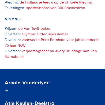
Kleding:
de Hollandse leeuw op de officiële kleding
Tekeningen:
sportcartoons van Dik Bruynesteyn
NOC*NSF
Prijzen:
de Van Tuyll-beker
Diversen:
Olympic Order Kees Kerdel
Diversen:
voorwoord Prins Bernhard voor jubileumboek
75 jaar NOC
Diversen:
verjaardagscadeau Avery Brundage aan Van
Karnebeek
Arnold Vanderlyde
Atje Keulen-Deelstra