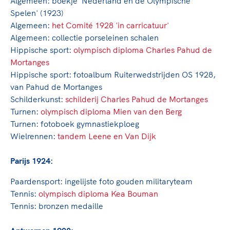
Algemeen:
boekje 'Nederland en de Olympische
Spelen' (1923)
Algemeen:
het Comité 1928 'in carricatuur'
Algemeen:
collectie porseleinen schalen
Hippische sport:
o
lympisch diploma Charles Pahud de
Mortanges
Hippische sport:
fotoalbum Ruiterwedstrijden OS 1928,
van Pahud de Mortanges
Schilderkunst:
schilderij Charles Pahud de Mortanges
Turnen:
o
lympisch diploma Mien van den Berg
Turnen:
fotoboek gymnastiekploeg
Wielrennen:
tandem Leene en Van Dijk
Parijs 1924:
Paardensport:
ingelijste foto gouden militaryteam
Tennis:
o
lympisch diploma Kea Bouman
Tennis: b
ronzen medaille