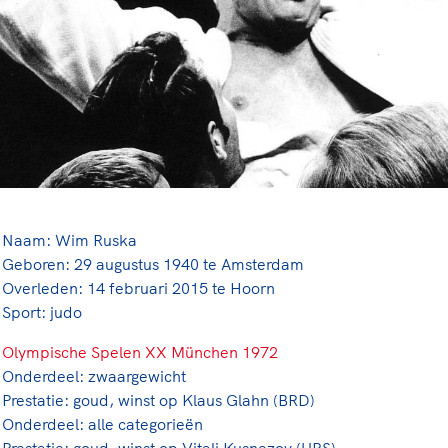
rt
Lees ve
je 
van
Le
kader
Naam: Wim Ruska
Geboren: 29 augustus 1940 te Amsterdam
Overleden: 14 februari 2015 te Hoorn
Sport: judo
Olympische Spelen XX München 1972
Onderdeel: zwaargewicht
Prestatie: goud, winst op Klaus Glahn (BRD)
Onderdeel: alle categorieën
Prestatie: goud, winst op Vitali Kusnezov (URS)