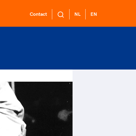
Contact
NL
EN
L Academie
 voor een
ort gaat niet
ge sportomgeving
nzelf
demie biedt een
ikkelprogramma
k gedrag staat de club?
rt verenigt. Op sportclubs,
de functies binnen
el langs de lijn, in de
ntjes, tijdens een rondje
mma's: experts,
er, kantine en online?
sen, door samen te skaten of
rders, (technisch)
ag vooral niet? Een
r de sportschool te gaan.
anagers en
ode geeft hier richting
r samen te juichen voor Sifan
er.
 dus een belangrijk
san, Rico Verhoeven, Diede
l van het clubbeleid
Groot en het Nederlands
gewenst en ongewenst
al. Of met trots te genieten
 de karatewedstrijd van je
hter, de halve marathon van