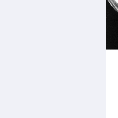
Veilige en integere sport
positionering van spo
Diversiteit en inclusie
Sportonderzoek
Gezonde sportomgeving
Sportakkoord II
Duurzaamheid
Bekwaam sportkader
Vitale clubs en bestuurlijk 