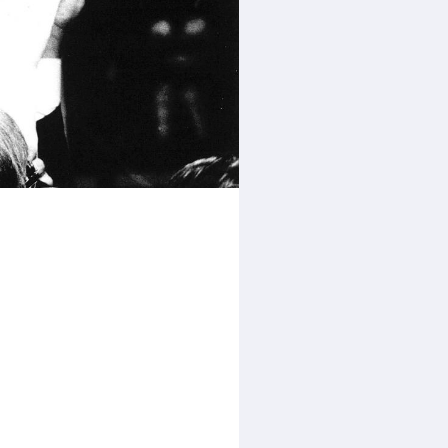
rder
moeder of de hockeywedstrijd
 je buurjongen.
es verder