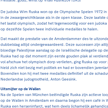
De judoka Wim Ruska won op de Olympische Spelen 1972 in
in de zwaargewichtklasse als in de open klasse. Deze laatste 
het laatst olympisch, zodat het tegenwoordig voor een judoka
op dezelfde Spelen twee individuele medailles te halen.
Dat maakt de prestatie van de Amsterdammer des te uitzonderl
dubbelslag altijd ondergewaardeerd. Deze successen zijn alt
bloedige Palestijnse aanslag op de Israëlische delegatie op 
Ruska had op dat moment zijn eerste gouden plak al verdiend
vol afschuw het olympisch dorp verlieten, ging Ruska op voor 
hield zich niet bezig met politiek en had er bovendien jarenla
Bovendien kon hij met twee medailles definitief uit de schad
Nederlandse judogrootheid, Anton Geesink.
Uitsmijter op de Wallen
Na de Spelen van München beëindigde Ruska zijn actieve loop
op de Wallen in Amsterdam en daarna begon hij een café in 
Ruska een herseninfarct, wat hem deels lichamelijk gehandic