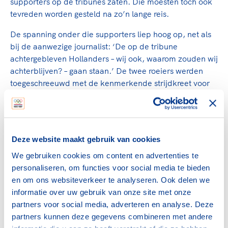
supporters op de tribunes zaten. Die moesten toch ook
tevreden worden gesteld na zo’n lange reis.
De spanning onder die supporters liep hoog op, net als
bij de aanwezige journalist: ‘De op de tribune
achtergebleven Hollanders – wij ook, waarom zouden wij
achterblijven? – gaan staan.’ De twee roeiers werden
toegeschreeuwd met de kenmerkende strijdkreet voor
leden van Laga: “Hup Lagaai!” Het hielp: ‘De onzen
loopen nog iets meer uit zoodat op 15 m. het verschil
een volle lengte is.’
Deze website maakt gebruik van cookies
Lauwerkrans met de Laga-kleuren
Alles draaide om de laatste meters: ‘Boord aan boord
We gebruiken cookies om content en advertenties te
liggen de ploegen. Geweldig spurt de Fransche ploeg,
personaliseren, om functies voor social media te bieden
om nog te trachten voor te komen. Een oogenblik dreigt
en om ons websiteverkeer te analyseren. Ook delen we
ons de overwinning nog te ontgaan, maar dan zetten de
informatie over uw gebruik van onze site met onze
brave Lagamannen de eindspurt in en loopen net nog ¾
partners voor social media, adverteren en analyse. Deze
lengte vóór de Franschen over de eindstreep. Hoezee!
partners kunnen deze gegevens combineren met andere
Hoezee!’