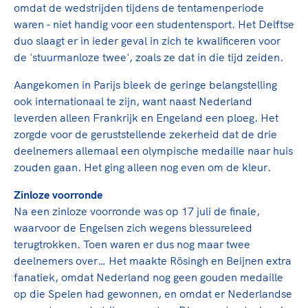
Clubondersteuning
Sport verenigt. Op sportclubs, pleintjes, tijdens
De TeamNL Academie
omdat de wedstrijden tijdens de tentamenperiode
een rondje fietsen, door samen te skaten of naar
Beroepskrachten
waren - niet handig voor een studentensport. Het Delftse
de sportschool te gaan. Door samen te juichen
duo slaagt er in ieder geval in zich te kwalificeren voor
De TeamNL Academie biedt een leer- en
voor Sifan Hassan, Rico Verhoeven, Diede de
de 'stuurmanloze twee', zoals ze dat in die tijd zeiden.
ontwikkelprogramma voor de volgende functies
Samen voor een veilige
Groot en het Nederlands Elftal. Of met trots te
binnen TeamNL programma's: experts, coaches,
sportomgeving
Aangekomen in Parijs bleek de geringe belangstelling
genieten van de karatewedstrijd van je dochter,
bestuurders, (technisch) directeuren, managers en
ook internationaal te zijn, want naast Nederland
de halve marathon van je moeder of de
toekomstig kader.
Voor welk gedrag staat de club? Wat mag wel
leverden alleen Frankrijk en Engeland een ploeg. Het
hockeywedstrijd van je buurjongen.
langs de lijn, in de kleedkamer, kantine en online?
zorgde voor de geruststellende zekerheid dat de drie
Lees verder
Lees verder
En wat mag vooral niet? Een gedragscode geeft
deelnemers allemaal een olympische medaille naar huis
hier richting aan en is dus een belangrijk
zouden gaan. Het ging alleen nog even om de kleur.
onderdeel van het clubbeleid rondom gewenst en
Zinloze voorronde
ongewenst gedrag.
Na een zinloze voorronde was op 17 juli de finale,
waarvoor de Engelsen zich wegens blessureleed
Lees verder
terugtrokken. Toen waren er dus nog maar twee
deelnemers over… Het maakte Rösingh en Beijnen extra
fanatiek, omdat Nederland nog geen gouden medaille
op die Spelen had gewonnen, en omdat er Nederlandse