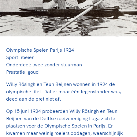
TeamNL Academie Kalender
Veilige en integere sport
Sportonderzoek
Diversiteit en inclusie
Sportakkoord II
Gezonde sportomgeving
Kennisaanbod TeamNL Experts
Duurzaamheid
TeamNL Sport Science Centre
Bekwaam sportkader
Game Changer
Vitale clubs en bestuurlijk kader
Olympische Spelen Parijs 1924
TeamNL kids
Olympische Spelen LA28
Sport: roeien
Olympische geschiedenis
Paralympische Spelen LA28
Onderdeel: twee zonder stuurman
Sportmatch
Prestatie: goud
Europese Spelen Istanbul 2027
Clubacties
Nieuwspagina
Willy Rösingh en Teun Beijnen wonnen in 1924 de
Handboek Wet- en Regelgeving
Columns
olympische titel. Dat er maar één tegenstander was,
Topsportbeleid
Opleidingen en trainingen
deed aan de pret niet af.
Topsportfinanciering
Op 15 juni 1924 probeerden Willy Rösingh en Teun
Maatschappelijke waarde topsport
Beijnen van de Delftse roeivereniging Laga zich te
High5 Stappenplan
Top teamsportcompetities
Sport gaat niet vanzelf
plaatsen voor de Olympische Spelen in Parijs. Er
Ruimte voor sport
kwamen maar weinig roeiers opdagen, waarschijnlijk