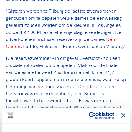
‘Gisteren werden te Tilburg de laatste zwemproeven
gehouden om te bepalen welke dames de eer waardig
gekeurd zouden worden om de kleuren in Los Angeles
op de 4 X 100 M. estafette vrije slag te verdedigen. De
uitverkorenen (inclusief reserve) zijn de dames
Den
Ouden
, Laddé, Philipsen – Braun, Oversloot en Vierdag.’
Die reservezwemmer - in dit geval Oversloot - zou een
cruciale rol spelen op die Spelen. Vlak voor de finale
van de estafette werd Zus Braun namelijk met 41,7
graden koorts opgenomen in een ziekenhuis, waar ze op
het randje van de dood zweefde. De officiële reden
hiervoor was een insectenbeet, toen Braun als
toeschouwer in het zwembad zat. Er was ook een
theorie dat de zwemster moedwillig was gestoken met
een injectienaald om haar kansen op olympisch goud te
verminderen. Voor de Amerikaanse zwemster Eleanor
Holm zou een Hollywood-contract klaarliggen als ze