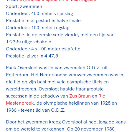
TeamNL Academie Kalender
Veilige en integere sport
Sport: zwemmen
Sportonderzoek
Onderdeel: 400 meter vrije slag
Diversiteit en inclusie
Sportakkoord II
Prestatie: niet gestart in halve finale
Gezonde sportomgeving
Kennisaanbod TeamNL Experts
Onderdeel: 100 meter rugslag
Duurzaamheid
TeamNL Sport Science Centre
Prestatie: in de eerste serie vierde, met een tijd van
Bekwaam sportkader
Game Changer
1:23,5; uitgeschakeld
Vitale clubs en bestuurlijk kader
Onderdeel: 4 x 100 meter estafette
TeamNL kids
Olympische Spelen LA28
Prestatie: zilver in 4:47,5
Olympische geschiedenis
Paralympische Spelen LA28
Puck Oversloot was lid van zwemclub O.D.Z. uit
Sportmatch
Europese Spelen Istanbul 2027
Rotterdam. Het Nederlandse vrouwenzwemmen was in
Clubacties
Nieuwspagina
die tijd op zijn best met vele olympische titels en
Handboek Wet- en Regelgeving
Columns
wereldrecords. Oversloot haalde haar grootste
Topsportbeleid
Opleidingen en trainingen
successen in de schaduw van
Zus Braun
en
Rie
Topsportfinanciering
Mastenbroek
, de olympische heldinnen van 1928 en
Maatschappelijke waarde topsport
1936 – tevens lid van O.D.Z.
High5 Stappenplan
Top teamsportcompetities
Sport gaat niet vanzelf
Door het zwemmen kreeg Oversloot al heel jong de kans
Ruimte voor sport
om de wereld te verkennen. Op 20 november 1930