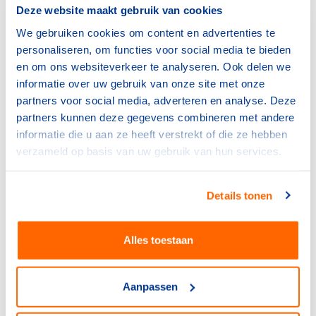
kampioen zou worden, en om te voorkomen dat ze die
Deze website maakt gebruik van cookies
misliep, moest Braun worden uitgeschakeld.
We gebruiken cookies om content en advertenties te
personaliseren, om functies voor social media te bieden
Ook werd vermoed dat er een goksyndicaat achter zat,
en om ons websiteverkeer te analyseren. Ook delen we
wat niet geheel onaannemelijk hoefde te zijn. In 1932
informatie over uw gebruik van onze site met onze
werd er stevig gegokt op de uitslagen van wedstrijden.
partners voor social media, adverteren en analyse. Deze
Het was in ieder geval een affaire, die in Nederland de
partners kunnen deze gegevens combineren met andere
voorpagina’s haalde.
informatie die u aan ze heeft verstrekt of die ze hebben
Hoewel Oversloot zich al had geplaatst voor de halve
verzameld op basis van uw gebruik van hun services.
finale op de individuele 400 meter trok ze zich terug na
het drama met Braun. ‘Begrijpelijk is dat de stemming
Details tonen
onder de Hollandsche dames zeer gedeprimeerd is,’
schreven de Nederlandse kranten. Oversloot zou
diezelfde dag wél als vervanger voor Braun de
Alles toestaan
estafettefinale zwemmen, waar zilver werd gewonnen.
Het Vaderland
:
Aanpassen
‘Nadat Puck Oversloot tegen Miss Johns gezwommen
had, namen de Vereenigde Staten een kleinen