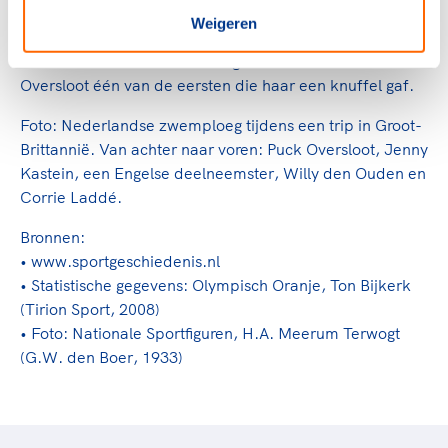
voorsprong, welke zij niet meer afstonden.’
Weigeren
Toen Braun eind oktober terugkeerde in Nederland was
Oversloot één van de eersten die haar een knuffel gaf.
Foto: Nederlandse zwemploeg tijdens een trip in Groot-
Brittannië. Van achter naar voren: Puck Oversloot, Jenny
Kastein, een Engelse deelneemster, Willy den Ouden en
Corrie Laddé.
Bronnen:
• www.sportgeschiedenis.nl
• Statistische gegevens: Olympisch Oranje, Ton Bijkerk
(Tirion Sport, 2008)
• Foto: Nationale Sportfiguren, H.A. Meerum Terwogt
(G.W. den Boer, 1933)