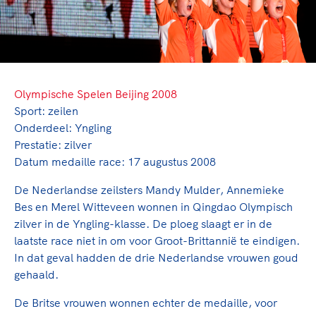
TeamNL Academie Kalender
Veilige en integere sport
Sportonderzoek
Diversiteit en inclusie
Sportakkoord II
Gezonde sportomgeving
Kennisaanbod TeamNL Experts
Duurzaamheid
TeamNL Sport Science Centre
Bekwaam sportkader
Olympische Spelen Beijing 2008
Game Changer
Sport: zeilen
Vitale clubs en bestuurlijk kader
TeamNL kids
Olympische Spelen LA28
Onderdeel: Yngling
Olympische geschiedenis
Prestatie: zilver
Paralympische Spelen LA28
Datum medaille race: 17 augustus 2008
Sportmatch
Europese Spelen Istanbul 2027
Clubacties
Nieuwspagina
De Nederlandse zeilsters Mandy Mulder, Annemieke
Handboek Wet- en Regelgeving
Bes en Merel Witteveen wonnen in Qingdao Olympisch
Columns
Topsportbeleid
zilver in de Yngling-klasse. De ploeg slaagt er in de
Opleidingen en trainingen
Topsportfinanciering
laatste race niet in om voor Groot-Brittannië te eindigen.
Maatschappelijke waarde topsport
In dat geval hadden de drie Nederlandse vrouwen goud
gehaald.
High5 Stappenplan
Top teamsportcompetities
Sport gaat niet vanzelf
Ruimte voor sport
De Britse vrouwen wonnen echter de medaille, voor