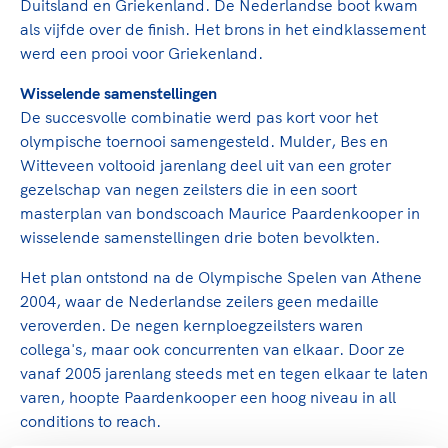
Clubondersteuning
Sport verenigt. Op sportclubs, pleintjes, tijdens
Duitsland en Griekenland. De Nederlandse boot kwam
De TeamNL Academie
een rondje fietsen, door samen te skaten of naar
als vijfde over de finish. Het brons in het eindklassement
Beroepskrachten
de sportschool te gaan. Door samen te juichen
werd een prooi voor Griekenland.
De TeamNL Academie biedt een leer- en
voor Sifan Hassan, Rico Verhoeven, Diede de
ontwikkelprogramma voor de volgende functies
Samen voor een veilige
Wisselende samenstellingen
Groot en het Nederlands Elftal. Of met trots te
binnen TeamNL programma's: experts, coaches,
De succesvolle combinatie werd pas kort voor het
sportomgeving
genieten van de karatewedstrijd van je dochter,
bestuurders, (technisch) directeuren, managers en
olympische toernooi samengesteld. Mulder, Bes en
de halve marathon van je moeder of de
toekomstig kader.
Witteveen voltooid jarenlang deel uit van een groter
Voor welk gedrag staat de club? Wat mag wel
hockeywedstrijd van je buurjongen.
gezelschap van negen zeilsters die in een soort
langs de lijn, in de kleedkamer, kantine en online?
Lees verder
masterplan van bondscoach Maurice Paardenkooper in
Lees verder
En wat mag vooral niet? Een gedragscode geeft
wisselende samenstellingen drie boten bevolkten.
hier richting aan en is dus een belangrijk
onderdeel van het clubbeleid rondom gewenst en
Het plan ontstond na de Olympische Spelen van Athene
ongewenst gedrag.
2004, waar de Nederlandse zeilers geen medaille
veroverden. De negen kernploegzeilsters waren
Lees verder
collega's, maar ook concurrenten van elkaar. Door ze
vanaf 2005 jarenlang steeds met en tegen elkaar te laten
varen, hoopte Paardenkooper een hoog niveau in all
conditions to reach.