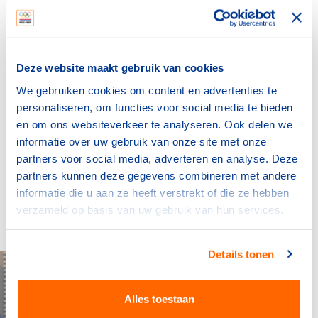
Zes van hen ontstaan ​​echter afvallen. Pas begin juli van
2008 werden stuurvrouw Mulder, Bes (middenpositie) en
Witteveen (voordek) erkend als olympisch trio. Een
gewaagde keuze van Paardenkooper, omdat deze drie
Deze website maakt gebruik van cookies
zeilsters nog geen kleine grote wedstrijden hadden
We gebruiken cookies om content en advertenties te
gevaren. Het trio beschouwde het vertrouwen van de
personaliseren, om functies voor social media te bieden
coach geenszins en deed in Qingdao vanaf het begin
en om ons websiteverkeer te analyseren. Ook delen we
mee om de prijzen. Het zilver was daarmee voor
informatie over uw gebruik van onze site met onze
Paardenkooper ook een persoonlijke bekroning van vier
partners voor social media, adverteren en analyse. Deze
jaar arbeid.
partners kunnen deze gegevens combineren met andere
Bronnen:
informatie die u aan ze heeft verstrekt of die ze hebben
- ANP
verzameld op basis van uw gebruik van hun services.
- Foto: Richard Langdon
Details tonen
Alles toestaan