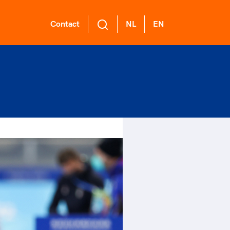
Contact
NL
EN
L Academie
 voor een
ort gaat niet
ge sportomgeving
nzelf
demie biedt een
ikkelprogramma
k gedrag staat de club?
rt verenigt. Op sportclubs,
de functies binnen
el langs de lijn, in de
ntjes, tijdens een rondje
mma's: experts,
er, kantine en online?
sen, door samen te skaten of
rders, (technisch)
ag vooral niet? Een
r de sportschool te gaan.
anagers en
ode geeft hier richting
r samen te juichen voor Sifan
er.
 dus een belangrijk
san, Rico Verhoeven, Diede
l van het clubbeleid
Groot en het Nederlands
gewenst en ongewenst
al. Of met trots te genieten
 de karatewedstrijd van je
hter, de halve marathon van