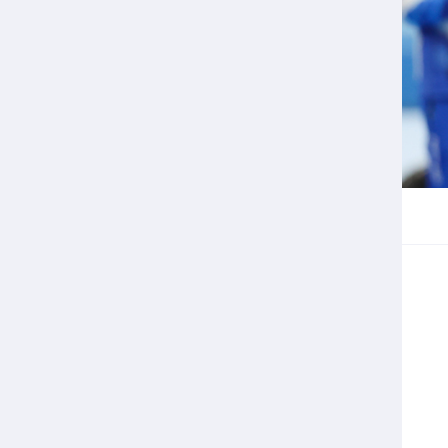
Veilige en integere sport
positionering van spo
Diversiteit en inclusie
Sportonderzoek
Gezonde sportomgeving
Sportakkoord II
Duurzaamheid
Bekwaam sportkader
Vitale clubs en bestuurlijk 