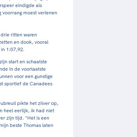
rspeer eindigde als
ing voorrang moest verlenen
drie ritten waren
zetten en dook, vooral
 in 1:07,92.
zijn start en schaatste
onde in de voorlaatste
unnen voor een gunstige
rst sportief de Canadees
breuil pikte het zilver op,
heel eerlijk, ik had niet
 zijn tijd. "Het is een
 mijn beste Thomas laten