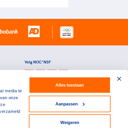
Volg NOC*NSF
Alles toestaan
al media te
 van onze
Aanpassen
eze
 verzameld
Weigeren