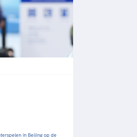
rder
moeder of de hockeywedstrijd
 je buurjongen.
es verder
terspelen in Beijing op de