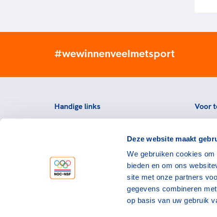
#wewinnenveelmetsport
Handige links
Voor t
Topsportevenementenbeleid
Topsp
Deze website maakt gebru
Partners
Voorzi
We gebruiken cookies om c
Werken bij NOC*NSF
Downlo
bieden en om ons websitev
topspo
Openstaande vacatures
site met onze partners vo
Atlet
Nieuws
gegevens combineren met a
op basis van uw gebruik v