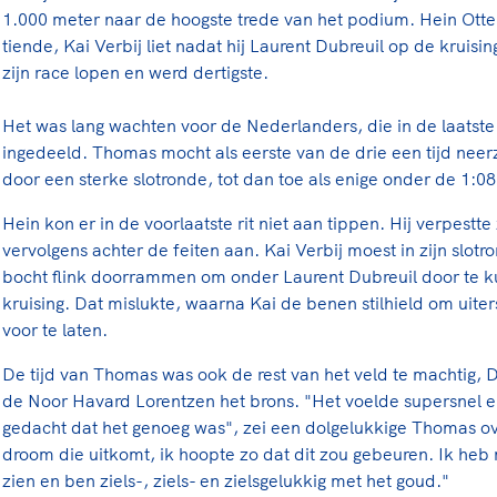
1.000 meter naar de hoogste trede van het podium. Hein Otte
tiende, Kai Verbij liet nadat hij Laurent Dubreuil op de kruis
zijn race lopen en werd dertigste.
Het was lang wachten voor de Nederlanders, die in de laatste 
ingedeeld. Thomas mocht als eerste van de drie een tijd neer
door een sterke slotronde, tot dan toe als enige onder de 1:08
Hein kon er in de voorlaatste rit niet aan tippen. Hij verpestte 
vervolgens achter de feiten aan. Kai Verbij moest in zijn slotr
bocht flink doorrammen om onder Laurent Dubreuil door te k
kruising. Dat mislukte, waarna Kai de benen stilhield om uite
voor te laten.
De tijd van Thomas was ook de rest van het veld te machtig, Du
de Noor Havard Lorentzen het brons. "Het voelde supersnel en 
gedacht dat het genoeg was", zei een dolgelukkige Thomas over
droom die uitkomt, ik hoopte zo dat dit zou gebeuren. Ik heb
zien en ben ziels-, ziels- en zielsgelukkig met het goud."