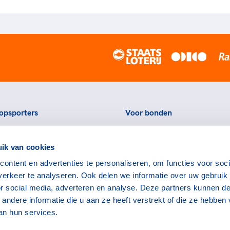
opsporters
Voor bonden
ortstatussen
Thema's
ik van cookies
eningen voor topsporters
Agenda
ontent en advertenties te personaliseren, om functies voor soci
ads en links voor
Portal
erkeer te analyseren. Ook delen we informatie over uw gebruik
rters
Nieuws
or social media, adverteren en analyse. Deze partners kunnen d
encommissie
Contact
ndere informatie die u aan ze heeft verstrekt of die ze hebben
an hun services.