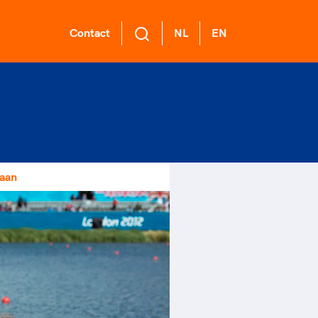
Contact
NL
EN
L Academie
 voor een
ort gaat niet
ge sportomgeving
nzelf
demie biedt een
ikkelprogramma
k gedrag staat de club?
rt verenigt. Op sportclubs,
aan
de functies binnen
el langs de lijn, in de
ntjes, tijdens een rondje
mma's: experts,
er, kantine en online?
sen, door samen te skaten of
rders, (technisch)
ag vooral niet? Een
r de sportschool te gaan.
anagers en
ode geeft hier richting
r samen te juichen voor Sifan
er.
 dus een belangrijk
san, Rico Verhoeven, Diede
l van het clubbeleid
Groot en het Nederlands
gewenst en ongewenst
al. Of met trots te genieten
 de karatewedstrijd van je
hter, de halve marathon van