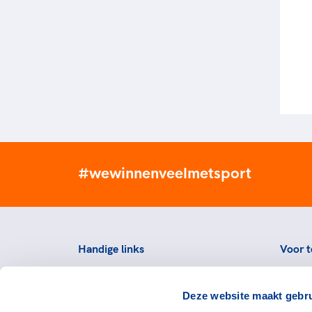
#wewinnenveelmetsport
Handige links
Voor t
Topsportevenementenbeleid
Topsp
Deze website maakt gebru
Partners
Voorzi