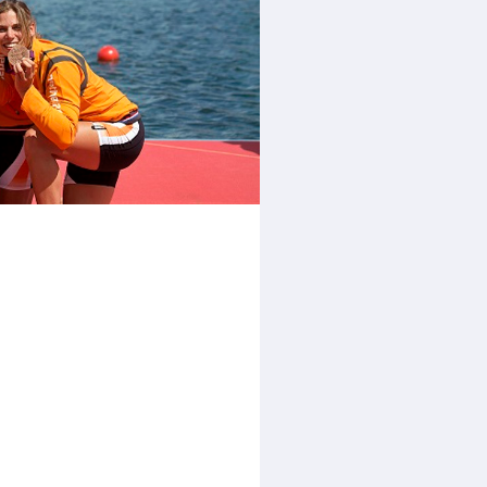
rder
moeder of de hockeywedstrijd
 je buurjongen.
es verder