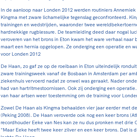
In de aanloop naar Londen 2012 werden routiniers Annemiek
Kingma met zware lichamelijke tegenslag geconfronteerd. Ki
trainingen en wedstrijden, waaronder twee wereldbekertoern
hardnekkige rugblessure. De teamleiding deed daar nogal luch
veroveren van het brons in Eton kwam het ware verhaal naar 
maart een hernia opgelopen. Ze onderging een operatie en was
voor Londen 2012
De Haan, zo gaf ze op de roeibaan in Eton uiteindelijk ronduit 
zware trainingsweek vanaf de Bosbaan in Amsterdam per am
ziekenhuis vervoerd nadat ze onwel was geraakt. Nader onder
had van hartritmestoornissen. Ook zij onderging een operatie.
van haar artsen weer toestemming om de training voor Londe
Zowel De Haan als Kingma behaalden vier jaar eerder met de
(Peking 2008). De Haan veroverde ook nog een keer brons (A
recordhouder Eeke van Nes kan ze nu dus pronken met drie 
"Maar Eeke heeft twee keer zilver en een keer brons. Dat is du
lachte De Haan.