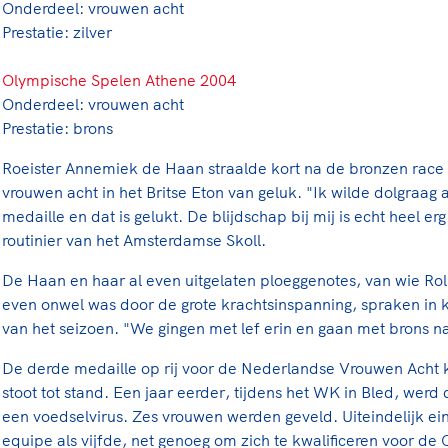
Onderdeel: vrouwen acht
Prestatie: zilver
Olympische Spelen Athene 2004
Onderdeel: vrouwen acht
Prestatie: brons
Roeister Annemiek de Haan straalde kort na de bronzen rac
vrouwen acht in het Britse Eton van geluk. "Ik wilde dolgraa
medaille en dat is gelukt. De blijdschap bij mij is echt heel erg
routinier van het Amsterdamse Skoll.
De Haan en haar al even uitgelaten ploeggenotes, van wie Rol
even onwel was door de grote krachtsinspanning, spraken in 
van het seizoen. "We gingen met lef erin en gaan met brons na
De derde medaille op rij voor de Nederlandse Vrouwen Acht 
stoot tot stand. Een jaar eerder, tijdens het WK in Bled, werd
een voedselvirus. Zes vrouwen werden geveld. Uiteindelijk e
equipe als vijfde, net genoeg om zich te kwalificeren voor de