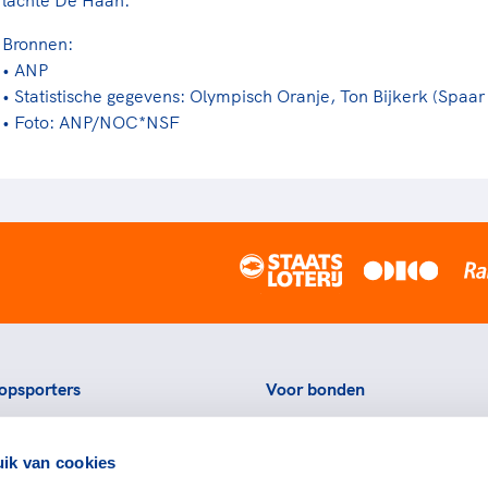
Bronnen:
• ANP
• Statistische gegevens: Olympisch Oranje, Ton Bijkerk (Spaar
• Foto: ANP/NOC*NSF
opsporters
Voor bonden
ortstatussen
Thema's
ik van cookies
eningen voor topsporters
Agenda