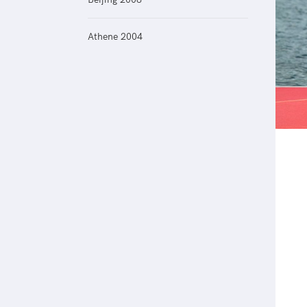
Veilige en integere sport
positionering van spo
Diversiteit en inclusie
Sportonderzoek
Athene 2004
Gezonde sportomgeving
Sportakkoord II
Duurzaamheid
Bekwaam sportkader
Vitale clubs en bestuurlijk 