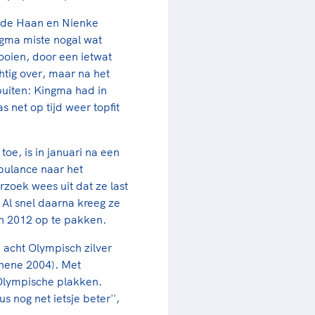
 de Haan en Nienke
ngma miste nogal wat
ooien, door een ietwat
tig over, maar na het
buiten: Kingma had in
 net op tijd weer topfit
toe, is in januari na een
bulance naar het
zoek wees uit dat ze last
 Al snel daarna kreeg ze
n 2012 op te pakken.
 acht Olympisch zilver
thene 2004). Met
Olympische plakken.
s nog net ietsje beter'',