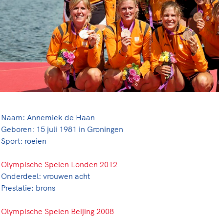
rt
Lees ve
je 
van
Le
kader
Naam: Annemiek de Haan
Geboren: 15 juli 1981 in Groningen
Sport: roeien
Olympische Spelen Londen 2012
Onderdeel: vrouwen acht
Prestatie: brons
Olympische Spelen Beijing 2008