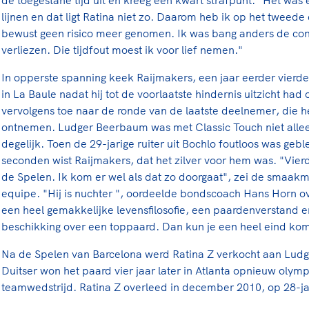
lijnen en dat ligt Ratina niet zo. Daarom heb ik op het tweede
bewust geen risico meer genomen. Ik was bang anders de cont
verliezen. Die tijdfout moest ik voor lief nemen."
In opperste spanning keek Raijmakers, een jaar eerder vierde 
in La Baule nadat hij tot de voorlaatste hindernis uitzicht had 
vervolgens toe naar de ronde van de laatste deelnemer, die 
ontnemen. Ludger Beerbaum was met Classic Touch niet alleen
degelijk. Toen de 29-jarige ruiter uit Bochlo foutloos was gebl
seconden wist Raijmakers, dat het zilver voor hem was. "Vier
de Spelen. Ik kom er wel als dat zo doorgaat", zei de smaa
equipe. "Hij is nuchter ", oordeelde bondscoach Hans Horn ov
een heel gemakkelijke levensfilosofie, een paardenverstand en
beschikking over een toppaard. Dan kun je een heel eind ko
Na de Spelen van Barcelona werd Ratina Z verkocht aan Lud
Duitser won het paard vier jaar later in Atlanta opnieuw oly
teamwedstrijd. Ratina Z overleed in december 2010, op 28-jar