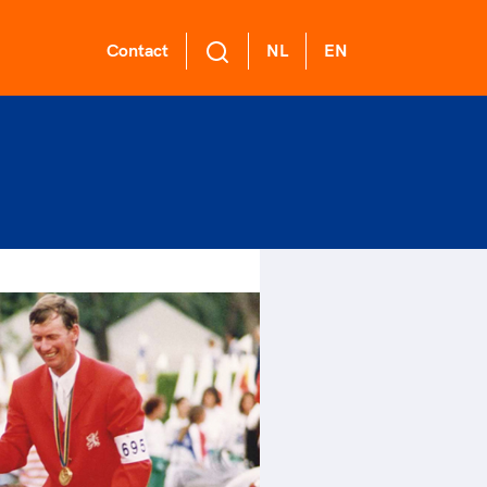
Contact
NL
EN
L Academie
 voor een
ort gaat niet
ge sportomgeving
nzelf
demie biedt een
ikkelprogramma
k gedrag staat de club?
rt verenigt. Op sportclubs,
de functies binnen
el langs de lijn, in de
ntjes, tijdens een rondje
mma's: experts,
er, kantine en online?
sen, door samen te skaten of
rders, (technisch)
ag vooral niet? Een
r de sportschool te gaan.
anagers en
ode geeft hier richting
r samen te juichen voor Sifan
er.
 dus een belangrijk
san, Rico Verhoeven, Diede
l van het clubbeleid
Groot en het Nederlands
gewenst en ongewenst
al. Of met trots te genieten
 de karatewedstrijd van je
hter, de halve marathon van