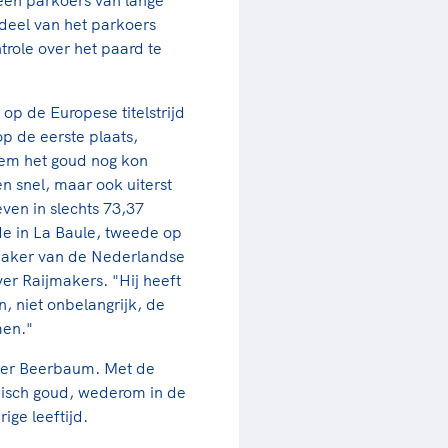
 deel van het parkoers
role over het paard te
op de Europese titelstrijd
op de eerste plaats,
hem het goud nog kon
 snel, maar ook uiterst
even in slechts 73,37
de in La Baule, tweede op
kmaker van de Nederlandse
er Raijmakers. "Hij heeft
, niet onbelangrijk, de
men."
ger Beerbaum. Met de
mpisch goud, wederom in de
ige leeftijd.