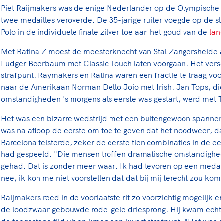
Piet Raijmakers was de enige Nederlander op de Olympische 
twee medailles veroverde. De 35-jarige ruiter voegde op de s
Polo in de individuele finale zilver toe aan het goud van de
lan
Met Ratina Z moest de meesterknecht van Stal Zangersheide 
Ludger Beerbaum met Classic Touch laten voorgaan. Het versc
strafpunt. Raymakers en Ratina waren een fractie te traag voo
naar de Amerikaan Norman Dello Joio met Irish. Jan Tops, di
omstandigheden 's morgens als eerste was gestart, werd met 
Het was een bizarre wedstrijd met een buitengewoon spann
was na afloop de eerste om toe te geven dat het noodweer, d
Barcelona teisterde, zeker de eerste tien combinaties in de ee
had gespeeld. "Die mensen troffen dramatische omstandighed
gehad. Dat is zonder meer waar. Ik had tevoren op een meda
nee, ik kon me niet voorstellen dat dat bij mij terecht zou ko
Raijmakers reed in de voorlaatste rit zo voorzichtig mogelijk en 
de loodzwaar gebouwde rode-gele driesprong. Hij kwam ech
de toegestane tijd uit en kreeg een kwart strafpunt. "Het was