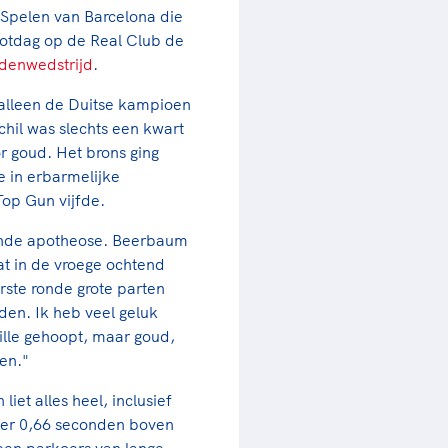
Spelen van Barcelona die
lotdag op de Real Club de
denwedstrijd
.
alleen de Duitse kampioen
hil was slechts een kwart
r goud. Het brons ging
e in erbarmelijke
Top Gun vijfde.
ende apotheose. Beerbaum
at in de vroege ochtend
rste ronde grote parten
en. Ik heb veel geluk
ille gehoopt, maar goud,
men."
liet alles heel, inclusief
ter 0,66 seconden boven
 een parkoers van lange