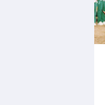
Veilige en integere sport
positionering van spo
Diversiteit en inclusie
Sportonderzoek
Gezonde sportomgeving
Sportakkoord II
Duurzaamheid
Bekwaam sportkader
Vitale clubs en bestuurlijk 