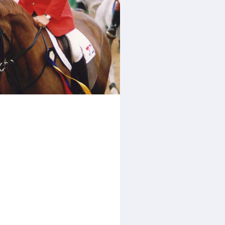
rder
moeder of de hockeywedstrijd
 je buurjongen.
es verder