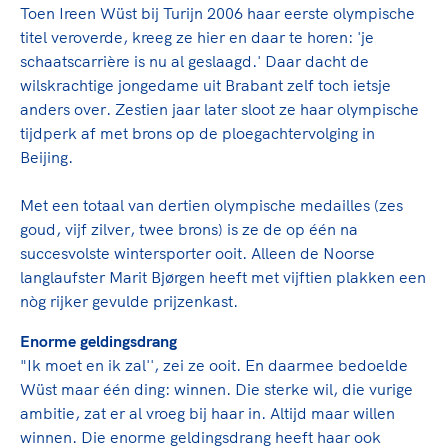
Toen Ireen Wüst bij Turijn 2006 haar eerste olympische
titel veroverde, kreeg ze hier en daar te horen: 'je
schaatscarrière is nu al geslaagd.' Daar dacht de
wilskrachtige jongedame uit Brabant zelf toch ietsje
anders over. Zestien jaar later sloot ze haar olympische
tijdperk af met brons op de ploegachtervolging in
Beijing.
Met een totaal van dertien olympische medailles (zes
goud, vijf zilver, twee brons) is ze de op één na
succesvolste wintersporter ooit. Alleen de Noorse
langlaufster Marit Bjørgen heeft met vijftien plakken een
nòg rijker gevulde prijzenkast.
Enorme geldingsdrang
"Ik moet en ik zal'', zei ze ooit. En daarmee bedoelde
Wüst maar één ding: winnen. Die sterke wil, die vurige
ambitie, zat er al vroeg bij haar in. Altijd maar willen
winnen. Die enorme geldingsdrang heeft haar ook