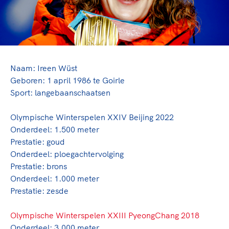
TeamNL Academie Kalender
Veilige en integere sport
Sportonderzoek
Diversiteit en inclusie
Sportakkoord II
Gezonde sportomgeving
Kennisaanbod TeamNL Experts
Duurzaamheid
TeamNL Sport Science Centre
Bekwaam sportkader
Naam: Ireen Wüst
Game Changer
Geboren: 1 april 1986 te Goirle
Vitale clubs en bestuurlijk kader
TeamNL kids
Olympische Spelen LA28
Sport: langebaanschaatsen
Olympische geschiedenis
Paralympische Spelen LA28
Olympische Winterspelen XXIV Beijing 2022
Sportmatch
Europese Spelen Istanbul 2027
Onderdeel: 1.500 meter
Clubacties
Nieuwspagina
Prestatie: goud
Handboek Wet- en Regelgeving
Columns
Onderdeel: ploegachtervolging
Topsportbeleid
Opleidingen en trainingen
Prestatie: brons
Topsportfinanciering
Onderdeel: 1.000 meter
Maatschappelijke waarde topsport
Prestatie: zesde
High5 Stappenplan
Top teamsportcompetities
Sport gaat niet vanzelf
Ruimte voor sport
Olympische Winterspelen XXIII PyeongChang 2018
Onderdeel: 3.000 meter