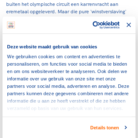
buiten het olympische circuit een karrenvracht aan
eremetaal opgeleverd. Maar die pure 'winstverslaving'
heeft soms ook een keerzijde. Zo wilde ze na Turijn
2006 te hard, te snel en ook te graag doorpakken. Wüst
raakte zwaar overtraind. "Jeugdige overmoed'', zo
verklaarde ze later. Van het onbevangen en vrolijke
Deze website maakt gebruik van cookies
meisje dat in Turijn vanuit het niets toesloeg, was niet
veel meer te bekennen. "Keigaaf'' (een gevleugelde
We gebruiken cookies om content en advertenties te
uitspraak van de jonge Wüst) was haar schaatsleven
personaliseren, om functies voor social media te bieden
toen zeker niet meer. Maar ze kwam ijzersterk terug,
en om ons websiteverkeer te analyseren. Ook delen we
zoals ze altijd alle tegenslagen hoe dan ook wist te
informatie over uw gebruik van onze site met onze
overwinnen.
partners voor social media, adverteren en analyse. Deze
partners kunnen deze gegevens combineren met andere
Bij Vancouver 2010 zat ze in fysiek opzicht slechts op
informatie die u aan ze heeft verstrekt of die ze hebben
zeventig procent. Toch won Wüst opnieuw olympisch
verzameld op basis van uw gebruik van hun services.
goud. Op kwaliteit en karakter. Twee eigenschappen op
basis waarvan ze nadien de overwinningen aaneen
bleef rijgen.
Details tonen