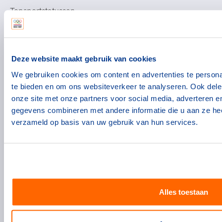
Topsportstatussen
Voorzieningen voor topsporters
Downloads en links voor topsporters
Atletencommissie
Deze website maakt gebruik van cookies
We gebruiken cookies om content en advertenties te persona
Voor bonden
te bieden en om ons websiteverkeer te analyseren. Ook dele
Thema's
onze site met onze partners voor social media, adverteren 
gegevens combineren met andere informatie die u aan ze heef
Agenda
verzameld op basis van uw gebruik van hun services.
Portal
Nieuws
Contact
Volg NOC*NSF
Alles toestaan