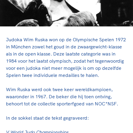
TeamNL Academie Kalender
Sportonderzoek
Veilige en integere sport
Sportakkoord II
Diversiteit en inclusie
Gezonde sportomgeving
Kennisaanbod TeamNL Experts
Duurzaamheid
TeamNL Sport Science Centre
Game Changer
Bekwaam sportkader
Judoka Wim Ruska won op de Olympische Spelen 1972
TeamNL kids
in München zowel het goud in de zwaargewicht-klasse
Vitale clubs en bestuurlijk kader
Olympische geschiedenis
Olympische Spelen LA28
als in de open klasse. Deze laatste categorie was in
1984 voor het laatst olympisch, zodat het tegenwoordig
Paralympische Spelen LA28
voor een judoka niet meer mogelijk is om op dezelfde
Sportmatch
Europese Spelen Istanbul 2027
Nieuwspagina
Spelen twee individuele medailles te halen.
Clubacties
Columns
Handboek Wet- en Regelgeving
Wim Ruska werd ook twee keer wereldkampioen,
Topsportbeleid
Opleidingen en trainingen
waaronder in 1967. De beker die hij toen ontving,
Topsportfinanciering
behoort tot de collectie sporterfgoed van NOC*NSF.
Maatschappelijke waarde topsport
Sport gaat niet vanzelf
High5 Stappenplan
Top teamsportcompetities
In de sokkel staat de tekst gegraveerd:
Ruimte voor sport
Sport verenigt. Op sportclubs, pleintjes, tijdens een ron
V World Judo Championships