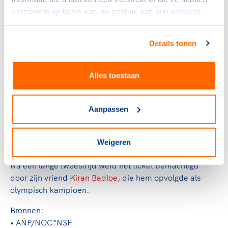
windsurfer van Texel. Hij verhuisde naar Los Angeles,
verzameld op basis van uw gebruik van hun services.
trouwde en werd vader. Ondertussen bleef Van
Rijsselberghe overal ter wereld trainen en racen. "Ik ben
veel van huis geweest, de airmiles hebben zich de
Details tonen
laatste jaren flink opgestapeld. Maar dat geeft niets, dat
hoort bij mijn leven," verklaarde hij. "Het heeft mij ook
Alles toestaan
veel vreugde opgeleverd. Ik ben als mens absoluut
gegroeid. Ja, je zou kunnen zeggen dat ik in Londen nog
een jongen was en dat ik in Rio als een man heb
Aanpassen
rondgevaren.''
Van Rijsselberghe beëindigde zijn carrière nadat hij zich
Weigeren
niet wist te kwalificeren voor de Spelen van Tokyo 2020.
Na een lange tweestrijd werd het ticket bemachtigd
door zijn vriend
Kiran Badloe
, die hem opvolgde als
olympisch kampioen.
Bronnen:
• ANP/NOC*NSF