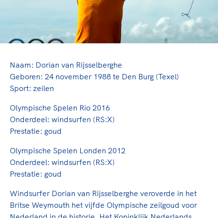
TeamNL Academie Kalender
Veilige en integere sport
Sportonderzoek
Diversiteit en inclusie
Sportakkoord II
Gezonde sportomgeving
Kennisaanbod TeamNL Experts
Duurzaamheid
TeamNL Sport Science Centre
Bekwaam sportkader
Naam: Dorian van Rijsselberghe
Game Changer
Geboren: 24 november 1988 te Den Burg (Texel)
Vitale clubs en bestuurlijk kader
TeamNL kids
Olympische Spelen LA28
Sport: zeilen
Olympische geschiedenis
Paralympische Spelen LA28
Olympische Spelen Rio 2016
Sportmatch
Europese Spelen Istanbul 2027
Onderdeel: windsurfen (RS:X)
Clubacties
Nieuwspagina
Prestatie: goud
Handboek Wet- en Regelgeving
Columns
Topsportbeleid
Olympische Spelen Londen 2012
Opleidingen en trainingen
Onderdeel: windsurfen (RS:X)
Topsportfinanciering
Prestatie: goud
Maatschappelijke waarde topsport
High5 Stappenplan
Top teamsportcompetities
Windsurfer Dorian van Rijsselberghe veroverde in het
Sport gaat niet vanzelf
Ruimte voor sport
Britse Weymouth het vijfde Olympische zeilgoud voor
Nederland in de historie. Het Koninklijk Nederlands