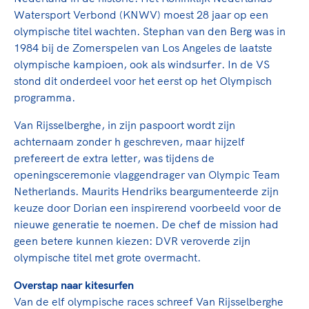
Clubondersteuning
Sport verenigt. Op sportclubs, pleintjes, tijdens
De TeamNL Academie
Watersport Verbond (KNWV) moest 28 jaar op een
een rondje fietsen, door samen te skaten of naar
Beroepskrachten
olympische titel wachten. Stephan van den Berg was in
de sportschool te gaan. Door samen te juichen
De TeamNL Academie biedt een leer- en
1984 bij de Zomerspelen van Los Angeles de laatste
voor Sifan Hassan, Rico Verhoeven, Diede de
ontwikkelprogramma voor de volgende functies
Samen voor een veilige
olympische kampioen, ook als windsurfer. In de VS
Groot en het Nederlands Elftal. Of met trots te
binnen TeamNL programma's: experts, coaches,
stond dit onderdeel voor het eerst op het Olympisch
sportomgeving
genieten van de karatewedstrijd van je dochter,
bestuurders, (technisch) directeuren, managers en
programma.
de halve marathon van je moeder of de
toekomstig kader.
Voor welk gedrag staat de club? Wat mag wel
hockeywedstrijd van je buurjongen.
Van Rijsselberghe, in zijn paspoort wordt zijn
langs de lijn, in de kleedkamer, kantine en online?
Lees verder
achternaam zonder h geschreven, maar hijzelf
Lees verder
En wat mag vooral niet? Een gedragscode geeft
prefereert de extra letter, was tijdens de
hier richting aan en is dus een belangrijk
openingsceremonie vlaggendrager van Olympic Team
onderdeel van het clubbeleid rondom gewenst en
Netherlands. Maurits Hendriks beargumenteerde zijn
ongewenst gedrag.
keuze door Dorian een inspirerend voorbeeld voor de
nieuwe generatie te noemen. De chef de mission had
Lees verder
geen betere kunnen kiezen: DVR veroverde zijn
olympische titel met grote overmacht.
Overstap naar kitesurfen
Van de elf olympische races schreef Van Rijsselberghe