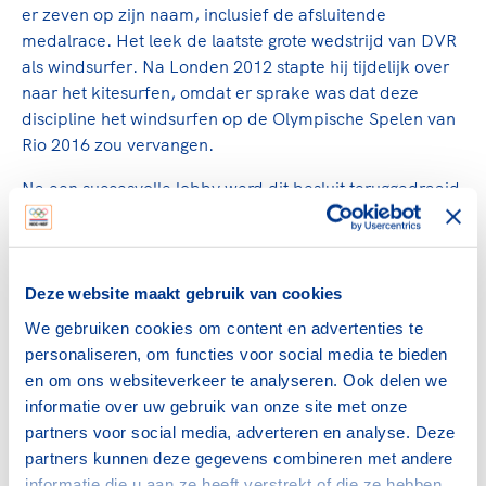
er zeven op zijn naam, inclusief de afsluitende
medalrace. Het leek de laatste grote wedstrijd van DVR
als windsurfer. Na Londen 2012 stapte hij tijdelijk over
naar het kitesurfen, omdat er sprake was dat deze
discipline het windsurfen op de Olympische Spelen van
Rio 2016 zou vervangen.
Na een succesvolle lobby werd dit besluit teruggedraaid
en keerde ook Van Rijsselberghe weer terug bij zijn oude
liefde. Dat pakte goed uit, want in Brazilië wist de
Texelaar zijn olympische titel te prolongeren. En
opnieuw gebeurde dit met grote overmacht: de
Deze website maakt gebruik van cookies
inmiddels 27-jarige Van Rijsselberghe was wederom al
We gebruiken cookies om content en advertenties te
voor aanvang van de laatste race zeker van het goud.
personaliseren, om functies voor social media te bieden
Door ook de medalrace te winnen, voorzag hij zijn
en om ons websiteverkeer te analyseren. Ook delen we
tweede olympische titel van de nodige extra glans.
informatie over uw gebruik van onze site met onze
partners voor social media, adverteren en analyse. Deze
Het ging hem ogenschijnlijk gemakkelijk af. Maar na
partners kunnen deze gegevens combineren met andere
Londen 2012 veranderde er veel in het leven van de
informatie die u aan ze heeft verstrekt of die ze hebben