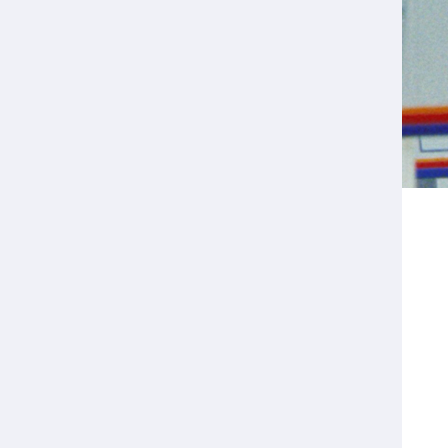
Veilige en integere sport
positionering van spo
Diversiteit en inclusie
Sportonderzoek
Gezonde sportomgeving
Sportakkoord II
Duurzaamheid
Bekwaam sportkader
Vitale clubs en bestuurlijk 