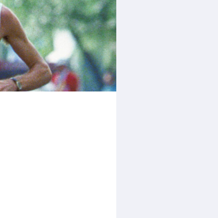
rder
moeder of de hockeywedstrijd
 je buurjongen.
es verder