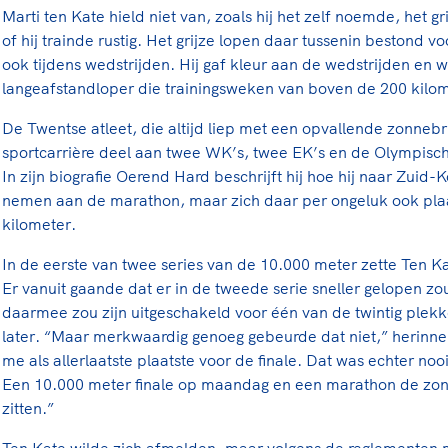
Marti ten Kate hield niet van, zoals hij het zelf noemde, het gr
of hij trainde rustig. Het grijze lopen daar tussenin bestond vo
ook tijdens wedstrijden. Hij gaf kleur aan de wedstrijden en 
langeafstandloper die trainingsweken van boven de 200 kilom
De Twentse atleet, die altijd liep met een opvallende zonnebril
sportcarrière deel aan twee WK’s, twee EK’s en de Olympisch
In zijn biografie Oerend Hard beschrijft hij hoe hij naar Zuid-
nemen aan de marathon, maar zich daar per ongeluk ook plaa
kilometer.
In de eerste van twee series van de 10.000 meter zette Ten Ka
Er vanuit gaande dat er in de tweede serie sneller gelopen zo
daarmee zou zijn uitgeschakeld voor één van de twintig plekke
later. “Maar merkwaardig genoeg gebeurde dat niet,” herinne
me als allerlaatste plaatste voor de finale. Dat was echter no
Een 10.000 meter finale op maandag en een marathon de zond
zitten.”
Ten Kate wilde zich afmelden, maar volgens de reglementen m