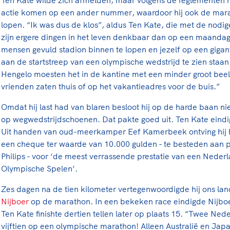
actie komen op een ander nummer, waardoor hij ook de mar
lopen. “Ik was dus de klos”, aldus Ten Kate, die met de nodige 
zijn ergere dingen in het leven denkbaar dan op een maand
mensen gevuld stadion binnen te lopen en jezelf op een gigan
aan de startstreep van een olympische wedstrijd te zien staan.
Hengelo moesten het in de kantine met een minder groot beel
vrienden zaten thuis of op het vakantieadres voor de buis.”
Omdat hij last had van blaren besloot hij op de harde baan ni
op wegwedstrijdschoenen. Dat pakte goed uit. Ten Kate eindi
Uit handen van oud-meerkamper Eef Kamerbeek ontving hij hi
een cheque ter waarde van 10.000 gulden - te besteden aan 
Philips - voor ‘de meest verrassende prestatie van een Nederl
Olympische Spelen’.
Zes dagen na de tien kilometer vertegenwoordigde hij ons l
Nijboer
op de marathon. In een bekeken race eindigde Nijboer
Ten Kate finishte dertien tellen later op plaats 15. “Twee Ned
vijftien op een olympische marathon! Alleen Australië en Jap