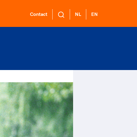
Contact
NL
EN
L Academie
 voor een
ort gaat niet
ge sportomgeving
nzelf
demie biedt een
ikkelprogramma
k gedrag staat de club?
rt verenigt. Op sportclubs,
de functies binnen
el langs de lijn, in de
ntjes, tijdens een rondje
mma's: experts,
er, kantine en online?
sen, door samen te skaten of
rders, (technisch)
ag vooral niet? Een
r de sportschool te gaan.
anagers en
ode geeft hier richting
r samen te juichen voor Sifan
er.
 dus een belangrijk
san, Rico Verhoeven, Diede
l van het clubbeleid
Groot en het Nederlands
gewenst en ongewenst
al. Of met trots te genieten
 de karatewedstrijd van je
hter, de halve marathon van