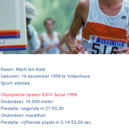
rt
Lees ve
je 
van
Le
kader
Naam: Marti ten Kate
Geboren: 16 december 1958 te Vollenhove
Sport: atletiek
Olympische Spelen XXIV Seoul 1988
Onderdeel: 10.000 meter
Prestatie: negende in 27:50,30
Onderdeel: marathon
Prestatie: vijftiende plaats in 2:14:53,00 sec.