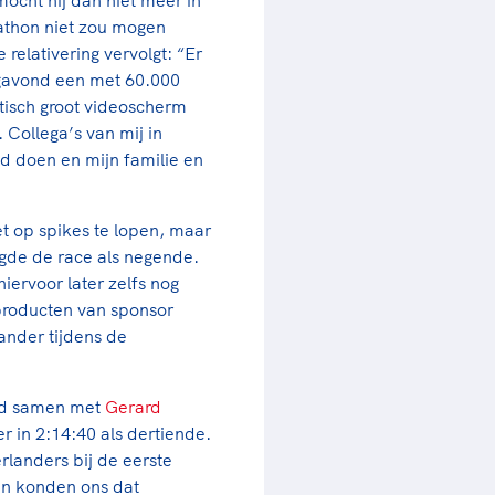
athon niet zou mogen
relativering vervolgt: “Er
agavond een met 60.000
tisch groot videoscherm
 Collega’s van mij in
d doen en mijn familie en
et op spikes te lopen, maar
gde de race als negende.
ervoor later zelfs nog
producten van sponsor
ander tijdens de
and samen met
Gerard
 in 2:14:40 als dertiende.
erlanders bij de eerste
an konden ons dat