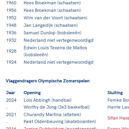
1960
Kees Broekman (schaatsen)
1956
Kees Broekman (schaatsen)
1952
Wim van der Voort (schaatsen)
1948
Jan Langedijk (schaatsen)
1936
Samuel Dunlop (bobsleeën)
1932
Nederland niet vertegenwoordigd
Edwin Louis Texeira de Mattos
1928
(bobsleeën)
1924
Nederland niet vertegenwoordigd
Vlaggendragers Olympische Zomerspelen
Jaar
Opening
Sluiting
2024
Lois Abbingh (handbal)
Femke Bol 
.
Worthy de Jong (3x3 basketbal)
Harrie La
2021
Churandy Martina (atletiek)
Sifan Has
.
Keet Oldenbeuving (skateboarden)
2016
Jeroen Dubbeldam
(paardensport)
Sanne We