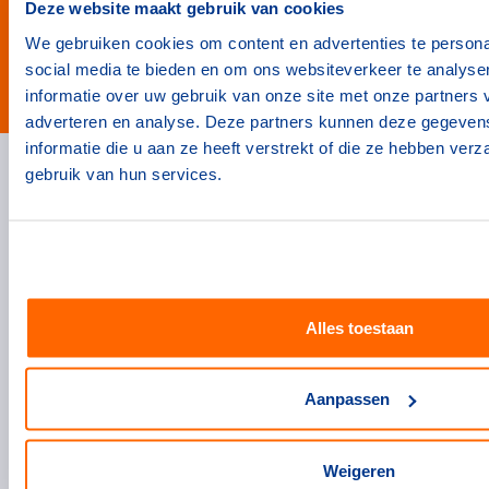
Deze website maakt gebruik van cookies
We gebruiken cookies om content en advertenties te persona
social media te bieden en om ons websiteverkeer te analyse
#wewinnenveelmetsport
informatie over uw gebruik van onze site met onze partners 
adverteren en analyse. Deze partners kunnen deze gegeve
informatie die u aan ze heeft verstrekt of die ze hebben ver
gebruik van hun services.
Handige links
Topsportevenementenbeleid
Partners
Werken bij NOC*NSF
Alles toestaan
Openstaande vacatures
Nieuws
Aanpassen
Voor topsporters
Topsportstatussen
Weigeren