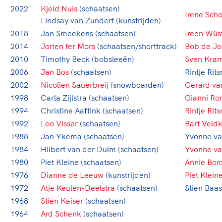
Clubondersteuning
te skaten of naar de sportschool te gaan. Door samen te 
De TeamNL Academie
2022
Kjeld Nuis
(schaatsen)
Hassan, Rico Verhoeven, Diede de Groot en het Nederland
Irene Sch
Beroepskrachten
Lindsay van Zundert (kunstrijden)
te genieten van de karatewedstrijd van je dochter, de h
De TeamNL Academie biedt een leer- en ontwikkelpro
2018
Jan Smeekens (schaatsen)
Ireen Wüs
moeder of de hockeywedstrijd van je buurjongen.
volgende functies binnen TeamNL programma's: experts
Samen voor een veilige sportomgeving
2014
Jorien ter Mors
(schaatsen/shorttrack)
Bob de Jo
(technisch) directeuren, managers en toekomstig kader.
2010
Lees verder
Timothy Beck (bobsleeën)
Sven Kra
Voor welk gedrag staat de club? Wat mag wel langs de li
2006
Jan Bos
(schaatsen)
Rintje Rit
Lees verder
kantine en online? En wat mag vooral niet? Een gedragsc
2002
Nicolien Sauerbreij
(snowboarden)
Gerard va
aan en is dus een belangrijk onderdeel van het clubbel
1998
Carla Zijlstra (schaatsen)
Gianni R
ongewenst gedrag.
1994
Christine Aaftink (schaatsen)
Rintje Rit
1992
Leo Visser
(schaatsen)
Bart Vel
Lees verder
1988
Jan Ykema (schaatsen)
Yvonne va
1984
Hilbert van der Duim (schaatsen)
Yvonne va
1980
Piet Kleine (schaatsen)
Annie Bor
1976
Dianne de Leeuw
(kunstrijden)
Piet Klein
1972
Atje Keulen-Deelstra
(schaatsen)
Stien Baas
1968
Stien Kaiser
(schaatsen)
1964
Ard Schenk
(schaatsen)