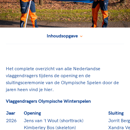
TeamNL Academie Kalender
Sportonderzoek
Veilige en integere sport
Sportakkoord II
Diversiteit en inclusie
Gezonde sportomgeving
Kennisaanbod TeamNL Experts
Duurzaamheid
TeamNL Sport Science Centre
Game Changer
Inhoudsopgave
Bekwaam sportkader
TeamNL kids
Vitale clubs en bestuurlijk kader
Olympische geschiedenis
Olympische Spelen LA28
Paralympische Spelen LA28
Sportmatch
Europese Spelen Istanbul 2027
Het complete overzicht van alle Nederlandse
Nieuwspagina
vlaggendragers tijdens de opening en de
Clubacties
Columns
sluitingsceremonie van de Olympische Spelen door de
Handboek Wet- en Regelgeving
Topsportbeleid
jaren heen vind je hier.
Opleidingen en trainingen
Topsportfinanciering
Vlaggendragers Olympische Winterspelen
Maatschappelijke waarde topsport
Sport gaat niet vanzelf
Jaar
Opening
Sluiting
High5 Stappenplan
Top teamsportcompetities
2026
Jens van 't Wout (shorttrack)
Jorrit Ber
Ruimte voor sport
Sport verenigt. Op sportclubs, pleintjes, tijdens een ron
Kimberley Bos (skeleton)
Xandra Ve