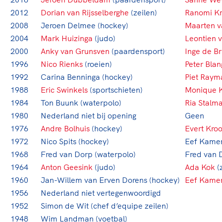
2012
Dorian van Rijsselberghe
(zeilen)
Ranomi K
2008
Jeroen Delmee (hockey)
Maarten v
2004
Mark Huizinga
(judo)
Leontien 
2000
Anky van Grunsven
(paardensport)
Inge de Br
1996
Nico Rienks
(roeien)
Peter Blan
1992
Carina Benninga (hockey)
Piet Raym
1988
Eric Swinkels
(sportschieten)
Monique 
1984
Ton Buunk (waterpolo)
Ria Stalm
1980
Nederland niet bij opening
Geen
1976
Andre Bolhuis
(hockey)
Evert Kro
1972
Nico Spits (hockey)
Eef Kame
1968
Fred van Dorp (waterpolo)
Fred van 
1964
Anton Geesink
(judo)
Ada Kok
(
1960
Jan-Willem van Erven Dorens (hockey)
Eef Kame
1956
Nederland niet vertegenwoordigd
1952
Simon de Wit (chef d’equipe zeilen)
1948
Wim Landman (voetbal)