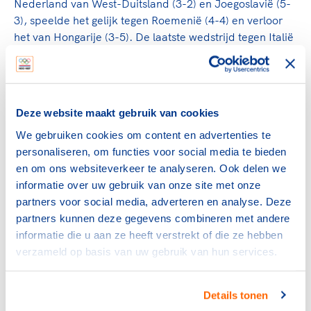
Nederland van West-Duitsland (3-2) en Joegoslavië (5-
3), speelde het gelijk tegen Roemenië (4-4) en verloor
het van Hongarije (3-5). De laatste wedstrijd tegen Italië
moest uitmaken of de door de legendarische coach Ivo
Trumbic geleide Oranjeploeg in aanmerking zou komen
voor een medaille. Winst zou zilver betekenen, een
gelijkspel brons en verlies een (eervolle maar
Deze website maakt gebruik van cookies
ondankbare) vierde plaats.
We gebruiken cookies om content en advertenties te
personaliseren, om functies voor social media te bieden
Hachelijke momenten
en om ons websiteverkeer te analyseren. Ook delen we
De zenuwen waren strak gespannen. Na drie van de vier
informatie over uw gebruik van onze site met onze
periodes stond Nederland met 2-1 achter. Zou het dan
partners voor social media, adverteren en analyse. Deze
toch net niet lukken? In de heksenketel van de laatste
partners kunnen deze gegevens combineren met andere
periode liep Nederland de achterstand in. Bij 3-3
informatie die u aan ze heeft verstrekt of die ze hebben
braken de laatste minuten aan en weer sleepte Kroon
verzameld op basis van uw gebruik van hun services.
zijn ploeg er op hachelijke momenten doorheen. Met
brons waarop niemand had gerekend, sloot Nederland
het toernooi van Montréal af. Vanwege zijn opvallende
Details tonen
rol werd Kroon uitgekozen om de Nederlandse vlag te