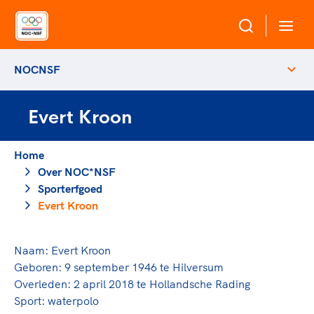
NOCNSF
Over NOC*NSF
Evert Kroon
Sportagenda 2032
Sportdeelname
Leden
Home
Algemene Vergadering
Over NOC*NSF
Bonden en professionals in de sport
Topsport
Raad van Toezicht en Bestuur
Sporterfgoed
Beleidsmedewerkers
Merkbescherming NOC*NSF
Evert Kroon
Clubbestuurders
Voor talentvolle sporters
Voor bonden
Coördinatoren en opleiders
Atletencommissie
Naam: Evert Kroon
Onze partners
Trainer-coaches
Geboren: 9 september 1946 te Hilversum
Paralympische Talentdag
Geven aan Sport
Officials
Overleden: 2 april 2018 te Hollandsche Rading
Pers
Sport: waterpolo