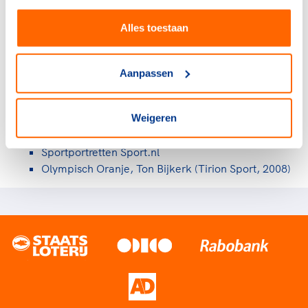
dragen tijdens de sluitingsceremonie. Na de Spelen
zette hij een punt achter zijn polocarrière.
Alles toestaan
In de Nederlandse competitie kwam Evert Kroon uit
Aanpassen
voor De Robben. Met die ploeg behaalde hij vele keren
de landstitel.
Weigeren
Bronnen:
Sportportretten Sport.nl
Olympisch Oranje, Ton Bijkerk (Tirion Sport, 2008)