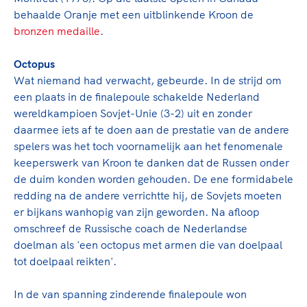
Clubondersteuning
Sport verenigt. Op sportclubs, pleintjes, tijdens
De TeamNL Academie
behaalde Oranje met een uitblinkende
Kroon
de
een rondje fietsen, door samen te skaten of naar
Beroepskrachten
bronzen medaille
.
de sportschool te gaan. Door samen te juichen
De TeamNL Academie biedt een leer- en
voor Sifan Hassan, Rico Verhoeven, Diede de
ontwikkelprogramma voor de volgende functies
Samen voor een veilige
Octopus
Groot en het Nederlands Elftal. Of met trots te
binnen TeamNL programma's: experts, coaches,
Wat niemand had verwacht, gebeurde. In de strijd om
sportomgeving
genieten van de karatewedstrijd van je dochter,
bestuurders, (technisch) directeuren, managers en
een plaats in de finalepoule schakelde Nederland
de halve marathon van je moeder of de
toekomstig kader.
wereldkampioen Sovjet-Unie (3-2) uit en zonder
Voor welk gedrag staat de club? Wat mag wel
hockeywedstrijd van je buurjongen.
daarmee iets af te doen aan de prestatie van de andere
langs de lijn, in de kleedkamer, kantine en online?
Lees verder
spelers was het toch voornamelijk aan het fenomenale
Lees verder
En wat mag vooral niet? Een gedragscode geeft
keeperswerk van Kroon te danken dat de Russen onder
hier richting aan en is dus een belangrijk
de duim konden worden gehouden. De ene formidabele
onderdeel van het clubbeleid rondom gewenst en
redding na de andere verrichtte hij, de Sovjets moeten
ongewenst gedrag.
er bijkans wanhopig van zijn geworden. Na afloop
omschreef de Russische coach de Nederlandse
Lees verder
doelman als 'een octopus met armen die van doelpaal
tot doelpaal reikten'.
In de van spanning zinderende finalepoule won