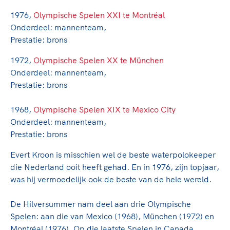
TeamNL Academie Kalender
Veilige en integere sport
1976,
Olympische Spelen XXI te Montréal
Sportonderzoek
Diversiteit en inclusie
Onderdeel: mannenteam,
Sportakkoord II
Gezonde sportomgeving
Prestatie: brons
Kennisaanbod TeamNL Experts
Duurzaamheid
TeamNL Sport Science Centre
1972,
Olympische Spelen XX te München
Bekwaam sportkader
Game Changer
Onderdeel: mannenteam,
Vitale clubs en bestuurlijk kader
Prestatie: brons
TeamNL kids
Olympische Spelen LA28
Olympische geschiedenis
Paralympische Spelen LA28
1968,
Olympische Spelen XIX te Mexico City
Sportmatch
Europese Spelen Istanbul 2027
Onderdeel: mannenteam,
Prestatie: brons
Clubacties
Nieuwspagina
Handboek Wet- en Regelgeving
Columns
Evert Kroon is misschien wel de beste waterpolokeeper
Topsportbeleid
Opleidingen en trainingen
die Nederland ooit heeft gehad. En in 1976, zijn topjaar,
Topsportfinanciering
was hij vermoedelijk ook de beste van de hele wereld.
Maatschappelijke waarde topsport
High5 Stappenplan
Top teamsportcompetities
De Hilversummer nam deel aan drie Olympische
Sport gaat niet vanzelf
Ruimte voor sport
Spelen: aan die van Mexico (1968), München (1972) en
Montréal (1976). Op die laatste Spelen in Canada