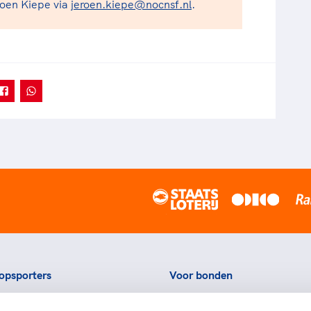
oen Kiepe via
jeroen.kiepe@nocnsf.nl
.
opsporters
Voor bonden
ortstatussen
Thema's