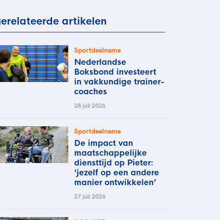
rder
moeder of de hockeywedstrijd
erelateerde artikelen
 je buurjongen.
es verder
Sportdeelname
Nederlandse
Boksbond investeert
in vakkundige trainer-
coaches
28 juli 2026
Sportdeelname
De impact van
maatschappelijke
diensttijd op Pieter:
‘jezelf op een andere
manier ontwikkelen’
27 juli 2026