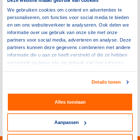
Whatsapp
We gebruiken cookies om content en advertenties te
personaliseren, om functies voor social media te bieden
binnen twee uur antwoord (tijdens werkdagen)
en om ons websiteverkeer te analyseren. Ook delen we
informatie over uw gebruik van onze site met onze
partners voor social media, adverteren en analyse. Deze
Mail
partners kunnen deze gegevens combineren met andere
informatie die u aan ze heeft verstrekt of die ze hebben
binnen twee werkdagen antwoord
verzameld op basis van uw gebruik van hun services.
Details tonen
Chatten
Alles toestaan
direct antwoord (tijdens werkdagen)
Aanpassen