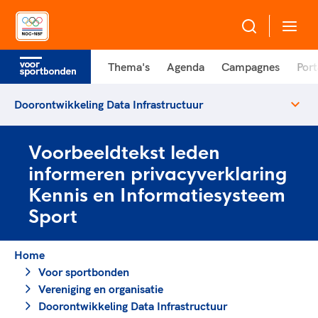
Thema's
Agenda
Campagnes
Port
Over NOC*NSF
Doorontwikkeling Data Infrastructuur
Sportagenda 2032
Sportdeelname
Leden
Voorbeeldtekst leden
Algemene Vergadering
informeren privacyverklaring
Bonden en professionals in de sport
Topsport
Raad van Toezicht en Bestuur
Kennis en Informatiesysteem
Beleidsmedewerkers
Merkbescherming NOC*NSF
Sport
Clubbestuurders
Voor talentvolle sporters
Voor bonden
Coördinatoren en opleiders
Atletencommissie
Onze partners
Home
Trainer-coaches
Voor sportbonden
Paralympische Talentdag
Geven aan Sport
Officials
Vereniging en organisatie
Pers
Doorontwikkeling Data Infrastructuur