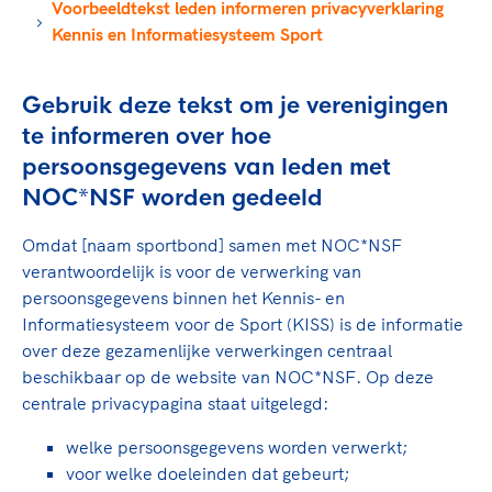
TeamNL Academie Kalender
Voorbeeldtekst leden informeren privacyverklaring
Veilige en integere sport
Kennis en Informatiesysteem Sport
Sportonderzoek
Diversiteit en inclusie
Sportakkoord II
Gezonde sportomgeving
Kennisaanbod TeamNL Experts
Gebruik deze tekst om je verenigingen
Duurzaamheid
TeamNL Sport Science Centre
te informeren over hoe
Bekwaam sportkader
Game Changer
persoonsgegevens van leden met
Vitale clubs en bestuurlijk kader
TeamNL kids
Olympische Spelen LA28
NOC*NSF worden gedeeld
Olympische geschiedenis
Paralympische Spelen LA28
Omdat [naam sportbond] samen met NOC*NSF
Sportmatch
Europese Spelen Istanbul 2027
verantwoordelijk is voor de verwerking van
Clubacties
Nieuwspagina
persoonsgegevens binnen het Kennis- en
Handboek Wet- en Regelgeving
Columns
Informatiesysteem voor de Sport (KISS) is de informatie
Topsportbeleid
over deze gezamenlijke verwerkingen centraal
Opleidingen en trainingen
Topsportfinanciering
beschikbaar op de website van NOC*NSF. Op deze
Maatschappelijke waarde topsport
centrale privacypagina staat uitgelegd:
High5 Stappenplan
Top teamsportcompetities
Sport gaat niet vanzelf
welke persoonsgegevens worden verwerkt;
Ruimte voor sport
voor welke doeleinden dat gebeurt;