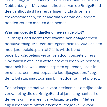
Clubondersteuning
Sport verenigt. Op sportclubs, pleintjes, tijdens
De TeamNL Academie
Dobbenburgh – Meyboom, directeur van de BridgeBond,
een rondje fietsen, door samen te skaten of naar
Beroepskrachten
deelt enthousiast haar ervaringen, uitdagingen en
de sportschool te gaan. Door samen te juichen
De TeamNL Academie biedt een leer- en
toekomstplannen, en benadrukt waarom ook andere
voor Sifan Hassan, Rico Verhoeven, Diede de
ontwikkelprogramma voor de volgende functies
Samen voor een veilige
bonden zouden moeten deelnemen.
Groot en het Nederlands Elftal. Of met trots te
binnen TeamNL programma's: experts, coaches,
sportomgeving
genieten van de karatewedstrijd van je dochter,
bestuurders, (technisch) directeuren, managers en
Waarom doet de BridgeBond mee aan de pilot?
de halve marathon van je moeder of de
toekomstig kader.
De BridgeBond hecht grote waarde aan datagedreven
Voor welk gedrag staat de club? Wat mag wel
hockeywedstrijd van je buurjongen.
besluitvorming. Met een strategisch plan tot 2032 en een
langs de lijn, in de kleedkamer, kantine en online?
Lees verder
meerjarenbeleidsplan tot 2026, wil de bond
Lees verder
En wat mag vooral niet? Een gedragscode geeft
onderbuikgevoelens vervangen door concrete cijfers.
hier richting aan en is dus een belangrijk
“We willen niet alleen weten hoeveel leden we hebben,
onderdeel van het clubbeleid rondom gewenst en
maar ook hoe we kunnen inspelen op trends, zoals in-
ongewenst gedrag.
en of uitstroom rond bepaalde leeftijdsgroepen,” zegt
Berit. Dit sluit naadloos aan bij het doel van het project.
Lees verder
Een belangrijke motivatie voor deelname is de rijke data
verzameling die de BridgeBond al jarenlang hanteert en
de wens om hierin een vervolgstap te zetten. Met een
eigen ledenadministratiesysteem, toegankelijk voor