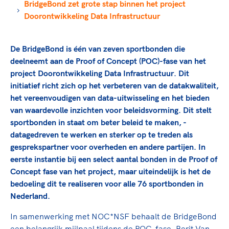
TeamNL Academie Kalender
BridgeBond zet grote stap binnen het project
Veilige en integere sport
Doorontwikkeling Data Infrastructuur
Sportonderzoek
Diversiteit en inclusie
Sportakkoord II
Gezonde sportomgeving
Kennisaanbod TeamNL Experts
De BridgeBond is één van zeven sportbonden die
Duurzaamheid
TeamNL Sport Science Centre
deelneemt aan de Proof of Concept (POC)-fase van het
Bekwaam sportkader
Game Changer
project Doorontwikkeling Data Infrastructuur. Dit
Vitale clubs en bestuurlijk kader
TeamNL kids
initiatief richt zich op het verbeteren van de datakwaliteit,
Olympische Spelen LA28
het vereenvoudigen van data-uitwisseling en het bieden
Olympische geschiedenis
Paralympische Spelen LA28
van waardevolle inzichten voor beleidsvorming. Dit stelt
Sportmatch
Europese Spelen Istanbul 2027
sportbonden in staat om beter beleid te maken, -
Clubacties
datagedreven te werken en sterker op te treden als
Nieuwspagina
gesprekspartner voor overheden en andere partijen. In
Handboek Wet- en Regelgeving
Columns
Topsportbeleid
eerste instantie bij een select aantal bonden in de Proof of
Opleidingen en trainingen
Concept fase van het project, maar uiteindelijk is het de
Topsportfinanciering
bedoeling dit te realiseren voor alle 76 sportbonden in
Maatschappelijke waarde topsport
Nederland.
High5 Stappenplan
Top teamsportcompetities
Sport gaat niet vanzelf
Ruimte voor sport
In samenwerking met NOC*NSF behaalt de BridgeBond
een belangrijk mijlpaal tijdens de POC-fase. Berit Van