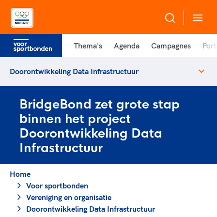
Thema's
Agenda
Campagnes
Port
Over NOC*NSF
Doorontwikkeling Data Infrastructuur
Sportagenda 2032
Sportdeelname
Leden
BridgeBond zet grote stap
Algemene Vergadering
binnen het project
Bonden en professionals in de sport
Topsport
Raad van Toezicht en Bestuur
Doorontwikkeling Data
Beleidsmedewerkers
Merkbescherming NOC*NSF
Infrastructuur
Clubbestuurders
Voor talentvolle sporters
Voor bonden
Coördinatoren en opleiders
Atletencommissie
Onze partners
Home
Trainer-coaches
Voor sportbonden
Paralympische Talentdag
Geven aan Sport
Officials
Vereniging en organisatie
Pers
Doorontwikkeling Data Infrastructuur