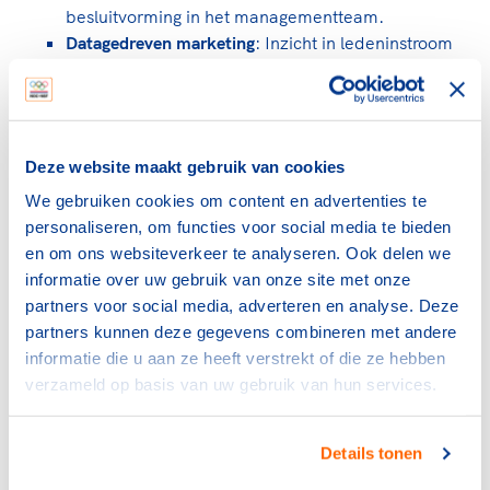
besluitvorming in het managementteam.
Datagedreven marketing
: Inzicht in ledeninstroom
en uitstroom helpt om gerichte campagnes te
voeren.
Deze website maakt gebruik van cookies
Onze accountmanager gebruikt nu al
We gebruiken cookies om content en advertenties te
een landkaartfunctie om te kijken waar
personaliseren, om functies voor social media te bieden
kleine verenigingen kunnen
en om ons websiteverkeer te analyseren. Ook delen we
informatie over uw gebruik van onze site met onze
samenwerken of waar verjonging
partners voor social media, adverteren en analyse. Deze
mogelijk is. Met het dashboard kunnen
partners kunnen deze gegevens combineren met andere
we dit nog gerichter aanpakken.
informatie die u aan ze heeft verstrekt of die ze hebben
verzameld op basis van uw gebruik van hun services.
Uitdagingen en het proces
Hoewel de BridgeBond een goede uitgangspositie had
Details tonen
dankzij haar bestaande data-infrastructuur, was het