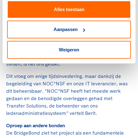
proces niet zonder uitdagingen. De koppeling van het
Alles toestaan
eigen ledenadministratiesysteem met de database van
NOC*NSF (middels een API) vergde technische
aanpassingen. “We wilden een automatische koppeling,
Aanpassen
zodat de benodigde data elke maand bij NOC*NSF in
de database binnenloopt en verrijkt terug komt naar
onze database. Dat was niet eenvoudig, maar door een
Weigeren
praktische insteek te kiezen en duidelijke deadlines te
stellen, is het ons gelukt.”
Dit vroeg om enige tijdsinvestering, maar dankzij de
begeleiding van NOC*NSF en onze IT leverancier, was
dit beheersbaar. “NOC*NSF heeft het meeste werk
gedaan en de benodigde overleggen gehad met
Transfer Solutions, de beheerder van ons
ledenadministratiesysteem” vertelt Berit.
Oproep aan andere bonden
De BridgeBond ziet het project als een fundamentele