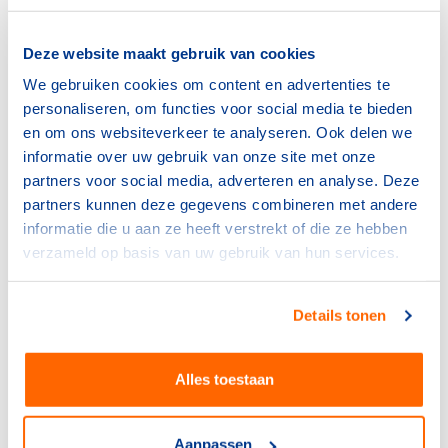
Deze website maakt gebruik van cookies
20 november 2017
We gebruiken cookies om content en advertenties te
Totaalbestand Algemene Vergadering NOCNSF 20
personaliseren, om functies voor social media te bieden
November 2017
en om ons websiteverkeer te analyseren. Ook delen we
informatie over uw gebruik van onze site met onze
partners voor social media, adverteren en analyse. Deze
partners kunnen deze gegevens combineren met andere
15 mei 2017
informatie die u aan ze heeft verstrekt of die ze hebben
verzameld op basis van uw gebruik van hun services.
Totaalbestand Algemene Vergadering NOCNSF 15
Mei 2017
Details tonen
21 november 2016
Alles toestaan
Totaalbestand Algemene Vergadering NOCNSF 21
November 2016
Aanpassen