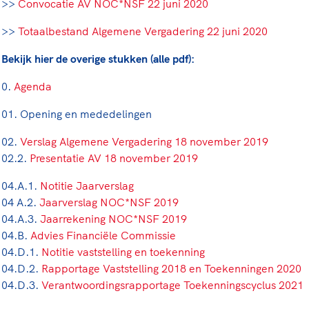
>>
Convocatie AV NOC*NSF 22 juni 2020
rt
Lees ve
je 
van
>>
Totaalbestand Algemene Vergadering 22 juni 2020
Bekijk hier de overige stukken (alle pdf):
Le
0.
Agenda
kader
01. Opening en mededelingen
02.
Verslag Algemene Vergadering 18 november 2019
02.2.
Presentatie AV 18 november 2019
04.A.1.
Notitie Jaarverslag
04 A.2.
Jaarverslag NOC*NSF 2019
04.A.3.
Jaarrekening NOC*NSF 2019
04.B.
Advies Financiële Commissie
04.D.1.
Notitie vaststelling en toekenning
04.D.2.
Rapportage Vaststelling 2018 en Toekenningen 2020
04.D.3.
Verantwoordingsrapportage Toekenningscyclus 2021