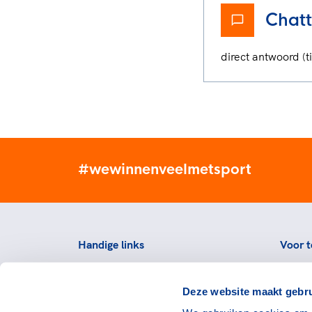
Chat
direct antwoord (
#wewinnenveelmetsport
Handige links
Voor t
Topsportevenementenbeleid
Topsp
Deze website maakt gebru
Partners
Voorzi