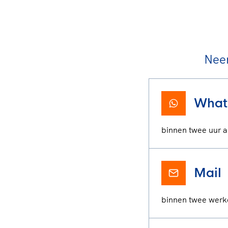
Nee
What
binnen twee uur a
Mail
binnen twee wer