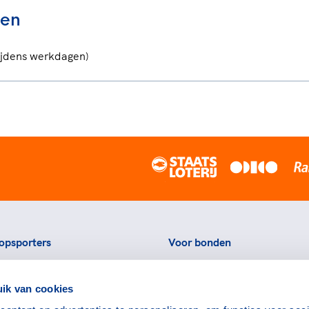
ten
tijdens werkdagen)
opsporters
Voor bonden
ortstatussen
Thema's
ik van cookies
eningen voor topsporters
Agenda