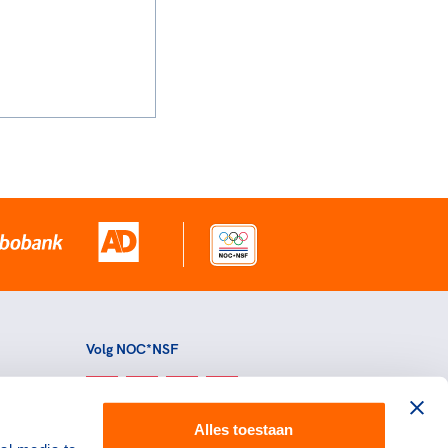
Volg NOC*NSF
Alles toestaan