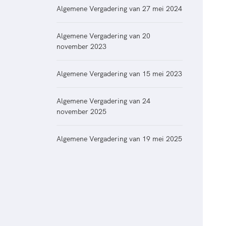
Veilige en integere sport
positionering van spo
Algemene Vergadering van 27 mei 2024
Diversiteit en inclusie
Sportonderzoek
Gezonde sportomgeving
Algemene Vergadering van 20
Sportakkoord II
november 2023
Duurzaamheid
Bekwaam sportkader
Algemene Vergadering van 15 mei 2023
Vitale clubs en bestuurlijk 
Algemene Vergadering van 24
november 2025
Algemene Vergadering van 19 mei 2025