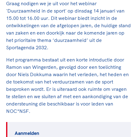
TeamNL Academie Kalender
Graag nodigen we je uit voor het webinar
Veilige en integere sport
'Duurzaamheid in de sport' op dinsdag 14 januari van
Sportonderzoek
Diversiteit en inclusie
15.00 tot 16.00 uur. Dit webinar biedt inzicht in de
Sportakkoord II
Gezonde sportomgeving
Kennisaanbod TeamNL Experts
ontwikkelingen van de afgelopen jaren, de huidige stand
Duurzaamheid
TeamNL Sport Science Centre
van zaken en een doorkijk naar de komende jaren op
het prioritaire thema ‘duurzaamheid’ uit de
Bekwaam sportkader
Game Changer
Sportagenda 2032.
Vitale clubs en bestuurlijk kader
TeamNL kids
Olympische Spelen LA28
Olympische geschiedenis
Het programma bestaat uit een korte introductie door
Paralympische Spelen LA28
Ramon van Wingerden, gevolgd door een toelichting
Sportmatch
Europese Spelen Istanbul 2027
door Niels Dokkuma waarin het verleden, het heden en
Clubacties
Nieuwspagina
de toekomst van het verduurzamen van de sport
Handboek Wet- en Regelgeving
besproken wordt. Er is uiteraard ook ruimte om vragen
Columns
Topsportbeleid
te stellen en we sluiten af met een aankondiging van de
Opleidingen en trainingen
Topsportfinanciering
ondersteuning die beschikbaar is voor leden van
NOC*NSF.
Maatschappelijke waarde topsport
High5 Stappenplan
Top teamsportcompetities
Sport gaat niet vanzelf
Ruimte voor sport
Aanmelden