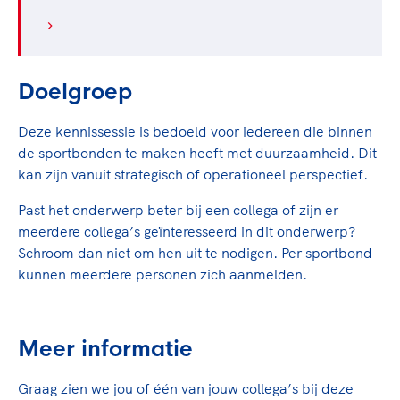
Clubondersteuning
Sport verenigt. Op sportclubs, pleintjes, tijdens
De TeamNL Academie
een rondje fietsen, door samen te skaten of naar
Beroepskrachten
de sportschool te gaan. Door samen te juichen
De TeamNL Academie biedt een leer- en
voor Sifan Hassan, Rico Verhoeven, Diede de
ontwikkelprogramma voor de volgende functies
Samen voor een veilige
Doelgroep
Groot en het Nederlands Elftal. Of met trots te
binnen TeamNL programma's: experts, coaches,
sportomgeving
genieten van de karatewedstrijd van je dochter,
bestuurders, (technisch) directeuren, managers en
Deze kennissessie is bedoeld voor iedereen die binnen
de halve marathon van je moeder of de
toekomstig kader.
Voor welk gedrag staat de club? Wat mag wel
de sportbonden te maken heeft met duurzaamheid. Dit
hockeywedstrijd van je buurjongen.
langs de lijn, in de kleedkamer, kantine en online?
kan zijn vanuit strategisch of operationeel perspectief.
Lees verder
Lees verder
En wat mag vooral niet? Een gedragscode geeft
Past het onderwerp beter bij een collega of zijn er
hier richting aan en is dus een belangrijk
meerdere collega’s geïnteresseerd in dit onderwerp?
onderdeel van het clubbeleid rondom gewenst en
Schroom dan niet om hen uit te nodigen. Per sportbond
ongewenst gedrag.
kunnen meerdere personen zich aanmelden.
Lees verder
Meer informatie
Graag zien we jou of één van jouw collega’s bij deze