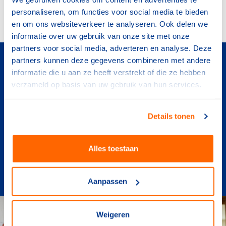
personaliseren, om functies voor social media te bieden
en om ons websiteverkeer te analyseren. Ook delen we
informatie over uw gebruik van onze site met onze
partners voor social media, adverteren en analyse. Deze
partners kunnen deze gegevens combineren met andere
Vijf energizers met TeamNL-
informatie die u aan ze heeft verstrekt of die ze hebben
helden
verzameld op basis van uw gebruik van hun services.
Korte video’s van 1 minuut waarin bekende
topsporters Worthy de Jong, Sanne van Dijke,
Details tonen
Tristan Bangma, Laila Youssifou en Koen Bijen
kinderen uitdagen om even lekker te bewegen.
Alles toestaan
Deze energizers zijn los in te zetten – op elk
moment van de dag. Perfect als tussendoortje op
een schooldag.
Aanpassen
Weigeren