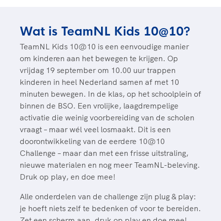
Clubondersteuning
Sport verenigt. Op sportclubs, pleintjes, tijdens
De TeamNL Academie
een rondje fietsen, door samen te skaten of naar
Beroepskrachten
de sportschool te gaan. Door samen te juichen
Wat is TeamNL Kids 10@10?
De TeamNL Academie biedt een leer- en
voor Sifan Hassan, Rico Verhoeven, Diede de
ontwikkelprogramma voor de volgende functies
Samen voor een veilige
TeamNL Kids 10@10 is een eenvoudige manier
Groot en het Nederlands Elftal. Of met trots te
binnen TeamNL programma's: experts, coaches,
sportomgeving
om kinderen aan het bewegen te krijgen. Op
genieten van de karatewedstrijd van je dochter,
bestuurders, (technisch) directeuren, managers en
vrijdag 19 september om 10.00 uur trappen
de halve marathon van je moeder of de
toekomstig kader.
kinderen in heel Nederland samen af met 10
Voor welk gedrag staat de club? Wat mag wel
hockeywedstrijd van je buurjongen.
minuten bewegen. In de klas, op het schoolplein of
langs de lijn, in de kleedkamer, kantine en online?
Lees verder
binnen de BSO. Een vrolijke, laagdrempelige
Lees verder
En wat mag vooral niet? Een gedragscode geeft
activatie die weinig voorbereiding van de scholen
hier richting aan en is dus een belangrijk
vraagt – maar wél veel losmaakt. Dit is een
onderdeel van het clubbeleid rondom gewenst en
doorontwikkeling van de eerdere 10@10
ongewenst gedrag.
Challenge – maar dan met een frisse uitstraling,
nieuwe materialen en nog meer TeamNL-beleving.
Lees verder
Druk op play, en doe mee!
Alle onderdelen van de challenge zijn plug & play:
je hoeft niets zelf te bedenken of voor te bereiden.
Zet een scherm aan, druk op play en doe mee!