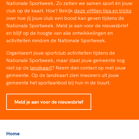
TeamNL Academie Kalender
Nationale Sportweek. Zo zetten we samen sport én jouw
Veilige en integere sport
club op de kaart. Hoe? Bekijk
deze vijftien tips en tricks
Sportonderzoek
Diversiteit en inclusie
over hoe jij jouw club een boost kan geven tijdens de
Sportakkoord II
Gezonde sportomgeving
Kennisaanbod TeamNL Experts
Nationale Sportweek. Meld je aan voor de nieuwsbrief
Duurzaamheid
en blijf op de hoogte van alle ontwikkelingen en
TeamNL Sport Science Centre
activiteiten rondom de Nationale Sportweek.
Bekwaam sportkader
Game Changer
Vitale clubs en bestuurlijk kader
TeamNL kids
Organiseert jouw sportclub activiteiten tijdens de
Olympische Spelen LA28
Nationale Sportweek, maar staat jouw gemeente nog
Olympische geschiedenis
Paralympische Spelen LA28
niet op de
landkaart
? Neem dan contact op met jouw
Sportmatch
Europese Spelen Istanbul 2027
gemeente. Op de landkaart zien inwoners uit jouw
Clubacties
Nieuwspagina
gemeente het sportaanbod bij hun in de buurt.
Handboek Wet- en Regelgeving
Columns
Topsportbeleid
Opleidingen en trainingen
Meld je aan voor de nieuwsbrief
Topsportfinanciering
Maatschappelijke waarde topsport
High5 Stappenplan
Top teamsportcompetities
Sport gaat niet vanzelf
Ruimte voor sport
Home