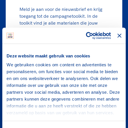
Meld je aan voor de nieuwsbrief
en krijg
toegang tot de campagnetoolkit. In de
toolkit vind je alle materialen die jouw
sportclub kan inzetten om de activiteiten
tijdens jouw Nationale Sportweek te
promoten. De toolkit bevat onder andere
de campagnevideo ‘Sport geeft je een
Deze website maakt gebruik van cookies
boost’, toffe visuals, pakkende social
media posts, nieuwsberichten en
We gebruiken cookies om content en advertenties te
templates die je kan personaliseren.
personaliseren, om functies voor social media te bieden
en om ons websiteverkeer te analyseren. Ook delen we
informatie over uw gebruik van onze site met onze
partners voor social media, adverteren en analyse. Deze
partners kunnen deze gegevens combineren met andere
informatie die u aan ze heeft verstrekt of die ze hebben
verzameld op basis van uw gebruik van hun services.
Organiseer sportactiviteiten