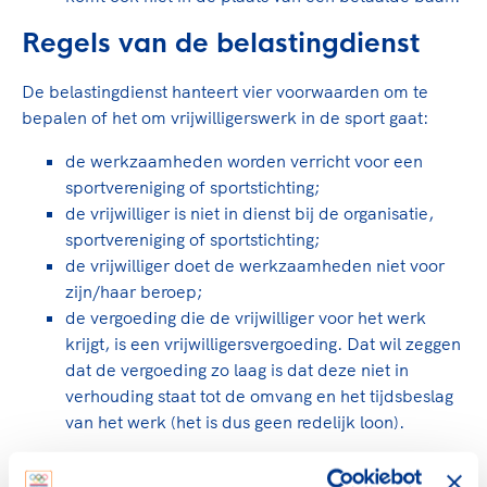
Clubondersteuning
Sport verenigt. Op sportclubs, pleintjes, tijdens
De TeamNL Academie
een rondje fietsen, door samen te skaten of naar
Beroepskrachten
Regels van de belastingdienst
de sportschool te gaan. Door samen te juichen
De TeamNL Academie biedt een leer- en
voor Sifan Hassan, Rico Verhoeven, Diede de
De belastingdienst hanteert vier voorwaarden om te
ontwikkelprogramma voor de volgende functies
Samen voor een veilige
Groot en het Nederlands Elftal. Of met trots te
bepalen of het om vrijwilligerswerk in de sport gaat:
binnen TeamNL programma's: experts, coaches,
sportomgeving
genieten van de karatewedstrijd van je dochter,
bestuurders, (technisch) directeuren, managers en
de halve marathon van je moeder of de
de werkzaamheden worden verricht voor een
toekomstig kader.
Voor welk gedrag staat de club? Wat mag wel
hockeywedstrijd van je buurjongen.
sportvereniging of sportstichting;
langs de lijn, in de kleedkamer, kantine en online?
de vrijwilliger is niet in dienst bij de organisatie,
Lees verder
Lees verder
En wat mag vooral niet? Een gedragscode geeft
sportvereniging of sportstichting;
hier richting aan en is dus een belangrijk
de vrijwilliger doet de werkzaamheden niet voor
onderdeel van het clubbeleid rondom gewenst en
zijn/haar beroep;
ongewenst gedrag.
de vergoeding die de vrijwilliger voor het werk
krijgt, is een vrijwilligersvergoeding. Dat wil zeggen
Lees verder
dat de vergoeding zo laag is dat deze niet in
verhouding staat tot de omvang en het tijdsbeslag
van het werk (het is dus geen redelijk loon).
Wanneer een vrijwilliger van jouw sportclub aan alle