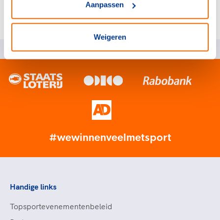
9.10
Vrijwilligersovereenkomst
Aanpassen
Weigeren
#wewinnenveelmetsport
Handige links
Topsportevenementenbeleid