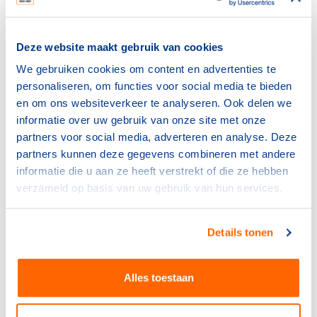
bovenstaande voorwaarden voldoet, is het zeer
aannemelijk dat hij door zowel de Rijksoverheid als de
belastingdienst als vrijwilliger wordt gezien. Zo niet, dan
Deze website maakt gebruik van cookies
is waarschijnlijk sprake
van een dienstbetrekking en dus
We gebruiken cookies om content en advertenties te
van een werknemer
in plaats van een vrijwilliger.
personaliseren, om functies voor social media te bieden
en om ons websiteverkeer te analyseren. Ook delen we
informatie over uw gebruik van onze site met onze
Paragrafen
partners voor social media, adverteren en analyse. Deze
9.1
Vrijwilligerswerk
partners kunnen deze gegevens combineren met andere
9.2
Vrijwilligersvergoeding
informatie die u aan ze heeft verstrekt of die ze hebben
9.3
Verzekeringen voor vrijwilligerswerk
verzameld op basis van uw gebruik van hun services.
9.4
Vrijwilligers en de Arbowet
9.5
Vrijwilligers en de Arbeidstijdenwet
Details tonen
9.6
Vrijwilligers en de AVG
9.7
Gratis VOG voor vrijwilligers
9.8
Vrijwilligerswerk met een uitkering
Alles toestaan
9.9
Asielzoekers of statushouders en
vrijwilligerswerk