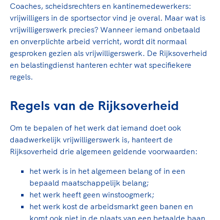
TeamNL Academie Kalender
Coaches, scheidsrechters en kantinemedewerkers:
Veilige en integere sport
vrijwilligers in de sportsector vind je overal. Maar wat is
Sportonderzoek
Diversiteit en inclusie
vrijwilligerswerk precies? Wanneer iemand onbetaald
Sportakkoord II
Gezonde sportomgeving
Kennisaanbod TeamNL Experts
en onverplichte arbeid verricht, wordt dit normaal
Duurzaamheid
TeamNL Sport Science Centre
gesproken gezien als vrijwilligerswerk. De Rijksoverheid
en belastingdienst hanteren echter wat specifiekere
Bekwaam sportkader
Game Changer
regels.
Vitale clubs en bestuurlijk kader
TeamNL kids
Olympische Spelen LA28
Olympische geschiedenis
Paralympische Spelen LA28
Regels van de Rijksoverheid
Sportmatch
Europese Spelen Istanbul 2027
Om te bepalen of het werk dat iemand doet ook
Clubacties
Nieuwspagina
daadwerkelijk vrijwilligerswerk is, hanteert de
Handboek Wet- en Regelgeving
Columns
Topsportbeleid
Rijksoverheid drie algemeen geldende voorwaarden:
Opleidingen en trainingen
Topsportfinanciering
het werk is in het algemeen belang of in een
Maatschappelijke waarde topsport
bepaald maatschappelijk belang;
High5 Stappenplan
Top teamsportcompetities
het werk heeft geen winstoogmerk;
Sport gaat niet vanzelf
Ruimte voor sport
het werk kost de arbeidsmarkt geen banen en
komt ook niet in de plaats van een betaalde baan.