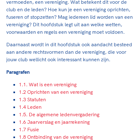
vermoeden, een vereniging. Wat betekent dit voor de
TeamNL Academie Kalender
Veilige en integere sport
club en de leden? Hoe kun je een vereniging oprichten,
Sportonderzoek
Diversiteit en inclusie
fuseren of stopzetten? Mag iedereen lid worden van een
Sportakkoord II
Gezonde sportomgeving
Kennisaanbod TeamNL Experts
vereniging? Dit hoofdstuk legt uit aan welke wetten,
voorwaarden en regels een vereniging moet voldoen.
Duurzaamheid
TeamNL Sport Science Centre
Bekwaam sportkader
Game Changer
Daarnaast wordt in dit hoofdstuk ook aandacht besteed
Vitale clubs en bestuurlijk kader
TeamNL kids
aan andere rechtsvormen dan de vereniging, die voor
Olympische Spelen LA28
jouw club wellicht ook interessant kunnen zijn.
Olympische geschiedenis
Paralympische Spelen LA28
Paragrafen
Sportmatch
Europese Spelen Istanbul 2027
Clubacties
Nieuwspagina
1.1. Wat is een vereniging
Handboek Wet- en Regelgeving
1.2 Oprichten van een vereniging
Columns
Topsportbeleid
1.3 Statuten
Opleidingen en trainingen
Topsportfinanciering
1.4 Leden
Maatschappelijke waarde topsport
1.5. De algemene ledenvergadering
1.6 Jaarverslag en jaarrekening
High5 Stappenplan
Top teamsportcompetities
Sport gaat niet vanzelf
1.7 Fusie
Ruimte voor sport
1.8 Ontbinding van de vereniging