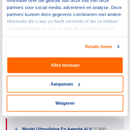
informatie over uw gebruik van onze site met onze
Model Opzegging Lidmaatschap Door De
partners voor social media, adverteren en analyse. Deze
Vereniging Vanwege Niet Betalen
(0 MB - docx)
partners kunnen deze gegevens combineren met andere
informatie die u aan ze heeft verstrekt of die ze hebben
verzameld op basis van uw gebruik van hun services.
Model Opzegging Lidmaatschap Door De
Details tonen
Vereniging Vanwege Niet Langer Voldoen Aan
Bepaalde Voorwaarde
(0 MB - docx)
Alles toestaan
Aanpassen
Model Opzegging Lidmaatschap Door De
Vereniging Vanwege Niet Langer Voldoen Aan
Bepaalde Voorwaarde (1)
(0 MB - docx)
Weigeren
Model Uitnodiging En Agenda ALV
(0 MB -