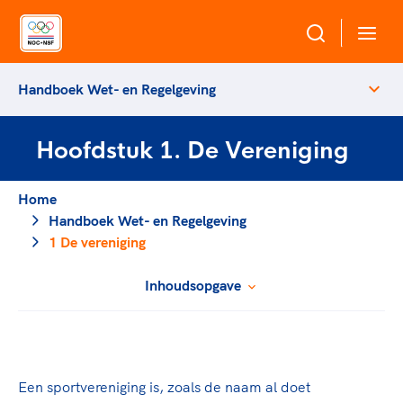
Handboek Wet- en Regelgeving
Over NOC*NSF
Hoofdstuk 1. De Vereniging
Sportagenda 2032
Sportdeelname
Leden
Home
Algemene Vergadering
Handboek Wet- en Regelgeving
Bonden en professionals in de sport
Topsport
Raad van Toezicht en Bestuur
1 De vereniging
Beleidsmedewerkers
Merkbescherming NOC*NSF
Clubbestuurders
Inhoudsopgave
Voor talentvolle sporters
Voor bonden
Coördinatoren en opleiders
Atletencommissie
Onze partners
Trainer-coaches
Paralympische Talentdag
Geven aan Sport
Officials
Pers
Een sportvereniging is, zoals de naam al doet