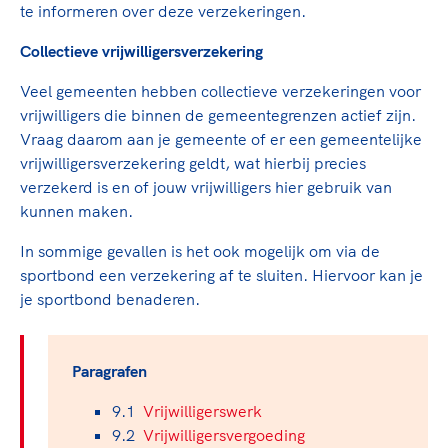
TeamNL Academie Kalender
te informeren over deze verzekeringen.
Veilige en integere sport
Sportonderzoek
Diversiteit en inclusie
Collectieve vrijwilligersverzekering
Sportakkoord II
Gezonde sportomgeving
Kennisaanbod TeamNL Experts
Veel gemeenten hebben collectieve verzekeringen voor
Duurzaamheid
TeamNL Sport Science Centre
vrijwilligers die binnen de gemeentegrenzen actief zijn.
Bekwaam sportkader
Game Changer
Vraag daarom aan je gemeente of er een gemeentelijke
Vitale clubs en bestuurlijk kader
vrijwilligersverzekering geldt, wat hierbij precies
TeamNL kids
Olympische Spelen LA28
verzekerd is en of jouw vrijwilligers hier gebruik van
Olympische geschiedenis
Paralympische Spelen LA28
kunnen maken.
Sportmatch
Europese Spelen Istanbul 2027
In sommige gevallen is het ook mogelijk om via de
Clubacties
Nieuwspagina
sportbond een verzekering af te sluiten. Hiervoor kan je
Handboek Wet- en Regelgeving
Columns
je sportbond benaderen.
Topsportbeleid
Opleidingen en trainingen
Topsportfinanciering
Maatschappelijke waarde topsport
Paragrafen
High5 Stappenplan
Top teamsportcompetities
Sport gaat niet vanzelf
9.1
Vrijwilligerswerk
Ruimte voor sport
9.2
Vrijwilligersvergoeding