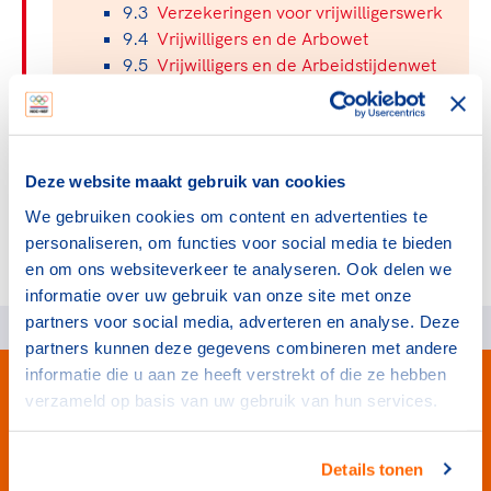
Clubondersteuning
Sport verenigt. Op sportclubs, pleintjes, tijdens
De TeamNL Academie
9.3
Verzekeringen voor vrijwilligerswerk
een rondje fietsen, door samen te skaten of naar
Beroepskrachten
9.4
Vrijwilligers en de Arbowet
de sportschool te gaan. Door samen te juichen
9.5
Vrijwilligers en de Arbeidstijdenwet
De TeamNL Academie biedt een leer- en
voor Sifan Hassan, Rico Verhoeven, Diede de
9.6
Vrijwilligers en de AVG
ontwikkelprogramma voor de volgende functies
Samen voor een veilige
Groot en het Nederlands Elftal. Of met trots te
9.7
Gratis VOG voor vrijwilligers
binnen TeamNL programma's: experts, coaches,
sportomgeving
genieten van de karatewedstrijd van je dochter,
9.8
Vrijwilligerswerk met een uitkering
bestuurders, (technisch) directeuren, managers en
de halve marathon van je moeder of de
9.9
Asielzoekers of statushouders en
toekomstig kader.
Deze website maakt gebruik van cookies
Voor welk gedrag staat de club? Wat mag wel
hockeywedstrijd van je buurjongen.
vrijwilligerswerk
langs de lijn, in de kleedkamer, kantine en online?
We gebruiken cookies om content en advertenties te
Lees verder
9.10
Vrijwilligersovereenkomst
Lees verder
En wat mag vooral niet? Een gedragscode geeft
personaliseren, om functies voor social media te bieden
hier richting aan en is dus een belangrijk
en om ons websiteverkeer te analyseren. Ook delen we
onderdeel van het clubbeleid rondom gewenst en
informatie over uw gebruik van onze site met onze
ongewenst gedrag.
partners voor social media, adverteren en analyse. Deze
partners kunnen deze gegevens combineren met andere
Lees verder
informatie die u aan ze heeft verstrekt of die ze hebben
verzameld op basis van uw gebruik van hun services.
Details tonen