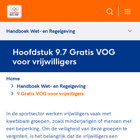
Handboek Wet- en Regelgeving
Over NOC*NSF
Hoofdstuk 9.7 Gratis VOG
Sportagenda 2032
Sportdeelname
voor vrijwilligers
Leden
Algemene Vergadering
Bonden en professionals in de sport
Home
Topsport
Raad van Toezicht en Bestuur
Handboek Wet- en Regelgeving
Beleidsmedewerkers
Merkbescherming NOC*NSF
9 Gratis VOG voor vrijwilligers
Clubbestuurders
Voor talentvolle sporters
Voor bonden
Coördinatoren en opleiders
Atletencommissie
Onze partners
In de sportsector werken vrijwilligers vaak met
Trainer-coaches
Paralympische Talentdag
kwetsbare groepen, zoals minderjarigen of mensen met
Geven aan Sport
Officials
een beperking. Om de veiligheid van deze groepen te
Pers
vergroten, is het belangrijk dat de vrijwilligers een