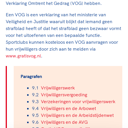
TeamNL Academie Kalender
Verklaring Omtrent het Gedrag (VOG) hebben.
Veilige en integere sport
Sportonderzoek
Diversiteit en inclusie
Een VOG is een verklaring van het ministerie van
Sportakkoord II
Gezonde sportomgeving
Veiligheid en Justitie waaruit blijkt dat iemand geen
Kennisaanbod TeamNL Experts
strafblad heeft of dat het strafblad geen bezwaar vormt
Duurzaamheid
TeamNL Sport Science Centre
voor het uitoefenen van een bepaalde functie.
Bekwaam sportkader
Game Changer
Sportclubs kunnen kosteloos een VOG aanvragen voor
Vitale clubs en bestuurlijk kader
TeamNL kids
hun vrijwilligers door zich aan te melden via
Olympische Spelen LA28
Olympische geschiedenis
www.gratisvog.nl
.
Paralympische Spelen LA28
Sportmatch
Europese Spelen Istanbul 2027
Clubacties
Nieuwspagina
Paragrafen
Handboek Wet- en Regelgeving
Columns
Topsportbeleid
9.1
Vrijwilligerswerk
Opleidingen en trainingen
9.2
Vrijwilligersvergoeding
Topsportfinanciering
9.3
Verzekeringen voor vrijwilligerswerk
Maatschappelijke waarde topsport
9.4
Vrijwilligers en de Arbowet
High5 Stappenplan
Top teamsportcompetities
Sport gaat niet vanzelf
9.5
Vrijwilligers en de Arbeidstijdenwet
Ruimte voor sport
9.6
Vrijwilligers en de AVG