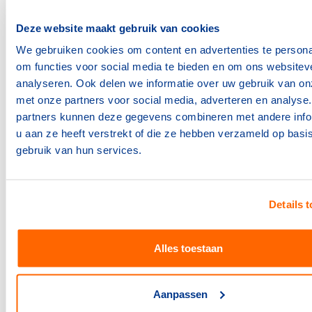
De uitkeringstermijn (hoeveel tijd is nodig om te
zorgen dat de sportvereniging weer compleet kan
Deze website maakt gebruik van cookies
functioneren).
We gebruiken cookies om content en advertenties te persona
om functies voor social media te bieden en om ons websitev
Evenementenverzekering
analyseren. Ook delen we informatie over uw gebruik van on
met onze partners voor social media, adverteren en analyse
Organiseer je als sportclub evenementen, dan loop je
partners kunnen deze gegevens combineren met andere info
het risico dat deze evenementen plotseling niet door
u aan ze heeft verstrekt of die ze hebben verzameld op basi
kunnen gaan. De schade die je als vereniging hierdoor
gebruik van hun services.
lijdt, varieert: een kleinschalig clubfeest dat last minute
afgelast wordt zal niet zo’n problemen met zich
meebrengen als een groot internationaal toernooi
waarbij je al veel kosten hebt gemaakt voor
Details 
accommodatie, catering en entertainment.
Alles toestaan
Ook kunnen er tijdens het evenement situaties
voorvallen waarbij schade ontstaat. Denk hierbij aan
hevig noodweer met schade aan zaken of personen als
Aanpassen
gevolg. Als vereniging wil je uiteraard niet zelf voor die