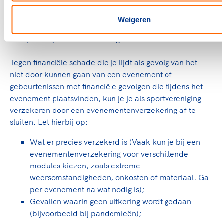
schade op hoeven te draaien, mocht de vereniging
aansprakelijk blijken. In een dergelijk geval kan een
Weigeren
evenementenverzekering (of uitgebreide
aansprakelijkheidsverzekering) uitkomst bieden.
Tegen financiële schade die je lijdt als gevolg van het
niet door kunnen gaan van een evenement of
gebeurtenissen met financiële gevolgen die tijdens het
evenement plaatsvinden, kun je je als sportvereniging
verzekeren door een evenementenverzekering af te
sluiten. Let hierbij op:
Wat er precies verzekerd is (Vaak kun je bij een
evenementenverzekering voor verschillende
modules kiezen, zoals extreme
weersomstandigheden, onkosten of materiaal. Ga
per evenement na wat nodig is);
Gevallen waarin geen uitkering wordt gedaan
(bijvoorbeeld bij pandemieën);