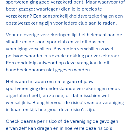
sportvereniging goed verzekerd bent. Maar waarvoor (of
TeamNL Academie Kalender
Sportonderzoek
Veilige en integere sport
beter gezegd: waartegen) dien je je precies te
Sportakkoord II
Diversiteit en inclusie
verzekeren? Een aansprakelijkheidsverzekering en een
Gezonde sportomgeving
Kennisaanbod TeamNL Experts
opstalverzekering zijn voor iedere club aan te raden.
Duurzaamheid
TeamNL Sport Science Centre
Game Changer
Voor de overige verzekeringen ligt het helemaal aan de
Bekwaam sportkader
TeamNL kids
situatie en de soort sportclub en zal dit dus per
Vitale clubs en bestuurlijk kader
vereniging verschillen. Bovendien verschillen zowel
Olympische geschiedenis
Olympische Spelen LA28
polisvoorwaarden als exacte dekking per verzekeraar.
Paralympische Spelen LA28
Een eenduidig antwoord op deze vraag kan in dit
Sportmatch
Europese Spelen Istanbul 2027
handboek daarom niet gegeven worden.
Nieuwspagina
Clubacties
Columns
Het is aan te raden om na te gaan of jouw
Handboek Wet- en Regelgeving
sportvereniging de onderstaande verzekeringen reeds
Topsportbeleid
Opleidingen en trainingen
afgesloten heeft, en zo nee, of dat misschien wel
Topsportfinanciering
wenselijk is. Breng hiervoor de risico’s van de vereniging
Maatschappelijke waarde topsport
Sport gaat niet vanzelf
in kaart en kijk hoe groot deze risico’s zijn.
High5 Stappenplan
Top teamsportcompetities
Check daarna per risico of de vereniging de gevolgen
Ruimte voor sport
Sport verenigt. Op sportclubs, pleintjes, tijdens een rond
ervan zelf kan dragen en in hoe verre deze risico’s