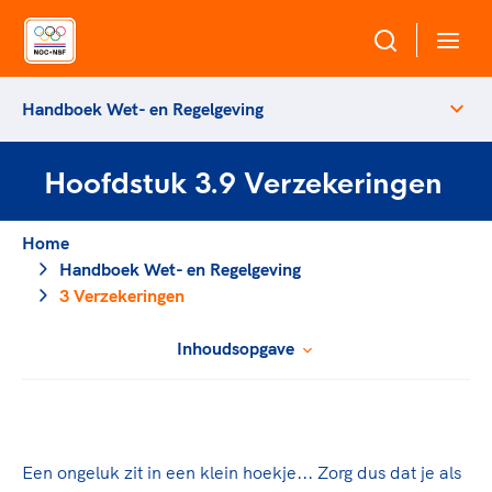
Handboek Wet- en Regelgeving
Over NOC*NSF
Hoofdstuk 3.9 Verzekeringen
Sportagenda 2032
Sportdeelname
Leden
Home
Algemene Vergadering
Handboek Wet- en Regelgeving
Bonden en professionals in de sport
Topsport
Raad van Toezicht en Bestuur
3 Verzekeringen
Beleidsmedewerkers
Merkbescherming NOC*NSF
Clubbestuurders
Inhoudsopgave
Voor talentvolle sporters
Voor bonden
Coördinatoren en opleiders
Atletencommissie
Onze partners
Trainer-coaches
Paralympische Talentdag
Geven aan Sport
Officials
Pers
Een ongeluk zit in een klein hoekje... Zorg dus dat je als