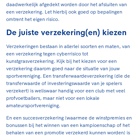
Clubondersteuning
fietsen, door samen te skaten of naar de sportschool te 
De TeamNL Academie
daadwerkelijk afgedekt worden door het afsluiten van
Door samen te juichen voor Sifan Hassan, Rico Verhoev
Beroepskrachten
een verzekering. Let hierbij ook goed op bepalingen
Diede de Groot en het Nederlands Elftal. Of met trots te
De TeamNL Academie biedt een leer- en ontwikkelpro
omtrent het eigen risico.
genieten van de karatewedstrijd van je dochter, de halv
voor de volgende functies binnen TeamNL programma's
Samen voor een veilige sportomgeving
marathon van je moeder of de hockeywedstrijd van je
De juiste verzekering(en) kiezen
experts, coaches, bestuurders, (technisch) directeuren,
buurjongen.
managers en toekomstig kader.
Voor welk gedrag staat de club? Wat mag wel langs de lij
Verzekeringen bestaan in allerlei soorten en maten, van
Lees verder
de kleedkamer, kantine en online? En wat mag vooral ni
een verzekering tegen cyberrisico tot
Lees verder
Een gedragscode geeft hier richting aan en is dus een
kunstgrasverzekering. Kijk bij het kiezen voor een
belangrijk onderdeel van het clubbeleid rondom gewens
verzekering daarom goed naar de situatie van jouw
ongewenst gedrag.
sportvereniging. Een transferwaardeverzekering (die de
transferwaarde of investeringswaarde van je spelers
Lees verder
verzekert) is weliswaar handig voor een club met veel
profvoetballers, maar niet voor een lokale
amateursportvereniging.
En een succesverzekering (waarmee de winstpremies en
bonussen bij het winnen van een kampioenschap of het
behalen van een promotie verzekerd kunnen worden) is