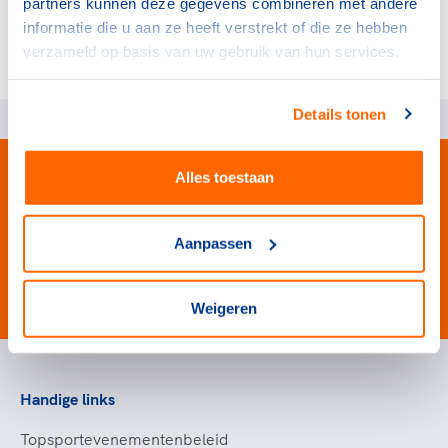
partners kunnen deze gegevens combineren met andere
3.9 Verzekeringen
informatie die u aan ze heeft verstrekt of die ze hebben
verzameld op basis van uw gebruik van hun services.
Details tonen
Alles toestaan
Aanpassen
#wewinnenveelmetsport
Weigeren
Handige links
Topsportevenementenbeleid