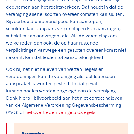
TeamNL Academie Kalender
Veilige en integere sport
deelnemen aan het rechtsverkeer. Dat houdt in dat de
Sportonderzoek
Diversiteit en inclusie
vereniging allerlei soorten overeenkomsten kan sluiten.
Sportakkoord II
Bijvoorbeeld onroerend goed kan aankopen,
Gezonde sportomgeving
Kennisaanbod TeamNL Experts
schulden kan aangaan, vergunningen kan aanvragen,
Duurzaamheid
TeamNL Sport Science Centre
subsidies kan aanvragen, etc. Als de vereniging, om
Bekwaam sportkader
Game Changer
welke reden dan ook, de op haar rustende
Vitale clubs en bestuurlijk kader
TeamNL kids
verplichtingen vanwege een gesloten overeenkomst niet
Olympische Spelen LA28
nakomt, kan dat leiden tot aansprakelijkheid.
Olympische geschiedenis
Paralympische Spelen LA28
Ook bij het niet naleven van wetten, regels en
Sportmatch
Europese Spelen Istanbul 2027
verordeningen kan de vereniging als rechtspersoon
Clubacties
Nieuwspagina
aansprakelijk worden gesteld. In dat geval
Handboek Wet- en Regelgeving
Columns
kunnen boetes worden opgelegd aan de vereniging.
Topsportbeleid
Opleidingen en trainingen
Denk hierbij bijvoorbeeld aan het niet correct naleven
Topsportfinanciering
van de Algemene Verordening Gegevensbescherming
Maatschappelijke waarde topsport
(AVG) of
het overtreden van geluidsregels
.
High5 Stappenplan
Top teamsportcompetities
Sport gaat niet vanzelf
Ruimte voor sport
Paragrafen