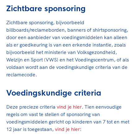
Clubondersteuning
Sport verenigt. Op sportclubs, pleintjes, tijdens
De TeamNL Academie
Zichtbare sponsoring
een rondje fietsen, door samen te skaten of naar
Beroepskrachten
de sportschool te gaan. Door samen te juichen
De TeamNL Academie biedt een leer- en
Zichtbare sponsoring, bijvoorbeeld
voor Sifan Hassan, Rico Verhoeven, Diede de
ontwikkelprogramma voor de volgende functies
Samen voor een veilige
billboards/reclameborden, banners of shirtsponsoring,
Groot en het Nederlands Elftal. Of met trots te
binnen TeamNL programma's: experts, coaches,
sportomgeving
door een aanbieder van voedingsmiddelen kan alleen
genieten van de karatewedstrijd van je dochter,
bestuurders, (technisch) directeuren, managers en
als er goedkeuring is van een erkende instantie, zoals
de halve marathon van je moeder of de
toekomstig kader.
bijvoorbeeld het ministerie van Volksgezondheid,
Voor welk gedrag staat de club? Wat mag wel
hockeywedstrijd van je buurjongen.
Welzijn en Sport (VWS) en het Voedingscentrum, of als
langs de lijn, in de kleedkamer, kantine en online?
Lees verder
voldaan wordt aan de voedingskundige criteria van de
Lees verder
En wat mag vooral niet? Een gedragscode geeft
reclamecode.
hier richting aan en is dus een belangrijk
onderdeel van het clubbeleid rondom gewenst en
ongewenst gedrag.
Voedingskundige criteria
Lees verder
Deze precieze criteria
vind je hier
. Tien eenvoudige
regels om vast te stellen of sponsoring van
voedingsmiddelen gericht op kinderen van 7 tot en met
12 jaar is toegestaan,
vind je hier
: