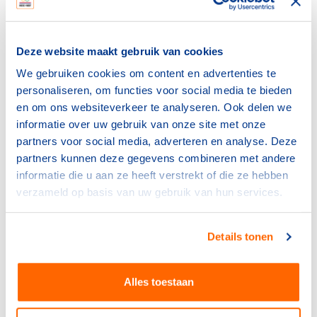
het product niet herkenbaar is. Je mag dus niet kunnen
zien dat het afkomstig is van een bepaald merk of
bedrijf.
Deze website maakt gebruik van cookies
Het uitdelen van herkenbare producten kan alleen als
We gebruiken cookies om content en advertenties te
het product goedgekeurd is door een erkende instantie,
personaliseren, om functies voor social media te bieden
zoals bijvoorbeeld het ministerie van Volksgezondheid,
en om ons websiteverkeer te analyseren. Ook delen we
Welzijn en Sport (VWS) en het Voedingscentrum, of als
informatie over uw gebruik van onze site met onze
het product voldoet aan de voedingskundige criteria van
partners voor social media, adverteren en analyse. Deze
de Reclamecode.
partners kunnen deze gegevens combineren met andere
informatie die u aan ze heeft verstrekt of die ze hebben
Voedingskundige criteria
verzameld op basis van uw gebruik van hun services.
Deze precieze criteria
vind je hier
. Tien eenvoudige
Details tonen
regels om vast te stellen of sponsoring van
voedingsmiddelen gericht op kinderen van 7 tot en met
12 jaar is toegestaan, vind je
hier.
Alles toestaan