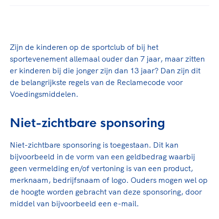
TeamNL Academie Kalender
Veilige en integere sport
Sportonderzoek
Diversiteit en inclusie
Sportakkoord II
Gezonde sportomgeving
Kennisaanbod TeamNL Experts
Zijn de kinderen op de sportclub of bij het
Duurzaamheid
TeamNL Sport Science Centre
sportevenement allemaal ouder dan 7 jaar, maar zitten
Bekwaam sportkader
Game Changer
er kinderen bij die jonger zijn dan 13 jaar? Dan zijn dit
Vitale clubs en bestuurlijk kader
TeamNL kids
de belangrijkste regels van de Reclamecode voor
Olympische Spelen LA28
Voedingsmiddelen.
Olympische geschiedenis
Paralympische Spelen LA28
Sportmatch
Europese Spelen Istanbul 2027
Niet-zichtbare sponsoring
Clubacties
Nieuwspagina
Handboek Wet- en Regelgeving
Columns
Niet-zichtbare sponsoring is toegestaan. Dit kan
Topsportbeleid
Opleidingen en trainingen
bijvoorbeeld in de vorm van een geldbedrag waarbij
Topsportfinanciering
geen vermelding en/of vertoning is van een product,
Maatschappelijke waarde topsport
merknaam, bedrijfsnaam of logo. Ouders mogen wel op
High5 Stappenplan
de hoogte worden gebracht van deze sponsoring, door
Top teamsportcompetities
Sport gaat niet vanzelf
middel van bijvoorbeeld een e-mail.
Ruimte voor sport