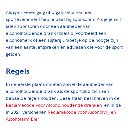
TeamNL Academie Kalender
Veilige en integere sport
Sportonderzoek
Als sportvereniging of organisator van een
Diversiteit en inclusie
Sportakkoord II
sportevenement heb je baat bij sponsoren. Als je je wilt
Gezonde sportomgeving
Kennisaanbod TeamNL Experts
laten sponsoren door een aanbieder van
Duurzaamheid
TeamNL Sport Science Centre
alcoholhoudende drank (zoals bijvoorbeeld een
Bekwaam sportkader
Game Changer
alcoholmerk of een slijterij), moet je op de hoogte zijn
Vitale clubs en bestuurlijk kader
van een aantal afspraken en adviezen die voor de sport
TeamNL kids
Olympische Spelen LA28
gelden.
Olympische geschiedenis
Paralympische Spelen LA28
Sportmatch
Europese Spelen Istanbul 2027
Regels
Clubacties
Nieuwspagina
In de eerste plaats moeten zowel de aanbieder van
Handboek Wet- en Regelgeving
Columns
Topsportbeleid
alcoholhoudende drank als de sportclub zich aan
Opleidingen en trainingen
Topsportfinanciering
bepaalde regels houden. Deze staan beschreven in de
Reclamecode voor Alcoholhoudende dranken
en in de
Maatschappelijke waarde topsport
in 2021 verschenen
Reclamecode voor Alcoholvrij en
High5 Stappenplan
Top teamsportcompetities
Sport gaat niet vanzelf
Alcoholarm Bier
.
Ruimte voor sport