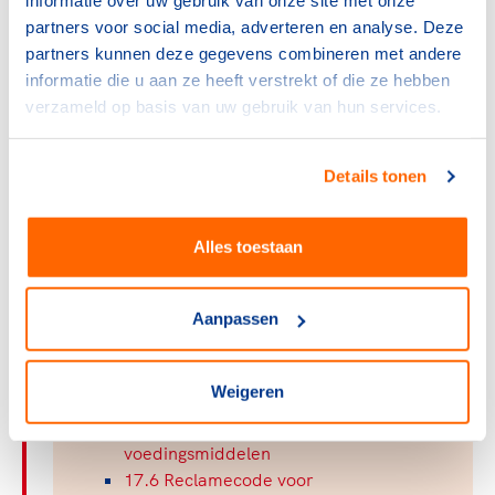
informatie over uw gebruik van onze site met onze
te houden. Daarnaast moeten ze verantwoordelijkheid
partners voor social media, adverteren en analyse. Deze
nemen om problematisch alcoholgebruik te voorkomen.
partners kunnen deze gegevens combineren met andere
Alles over alcohol op de sportclub lees je in
het
informatie die u aan ze heeft verstrekt of die ze hebben
hoofdstuk over alcohol
.
verzameld op basis van uw gebruik van hun services.
Paragrafen
Details tonen
17.1 Sponsormogelijkheden voor
dranken
Alles toestaan
17.2 Reclamecode voor
Alcoholhoudende dranken
Aanpassen
17.3 Reclamecode voor Alcoholvrij en
Alcoholarm Bier
17.4 Bewuste keuzes op het gebied van
Weigeren
alcohol
17.5 Sponsormogelijkheden voor
voedingsmiddelen
17.6 Reclamecode voor