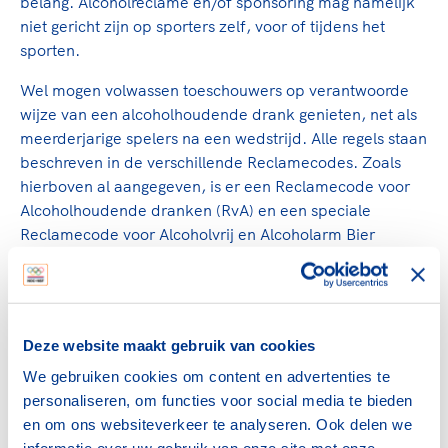
belang. Alcoholreclame en/of sponsoring mag namelijk
niet gericht zijn op sporters zelf, voor of tijdens het
sporten.
Wel mogen volwassen toeschouwers op verantwoorde
wijze van een alcoholhoudende drank genieten, net als
meerderjarige spelers na een wedstrijd. Alle regels staan
beschreven in de verschillende Reclamecodes. Zoals
hierboven al aangegeven, is er een Reclamecode voor
Alcoholhoudende dranken (RvA) en een speciale
Reclamecode voor Alcoholvrij en Alcoholarm Bier
(RvAAB).
Alcohol op de sportclub
Deze website maakt gebruik van cookies
Om alcohol te mogen schenken, of dit nu in de kantine
We gebruiken cookies om content en advertenties te
of alleen tijdens feesten en evenementen is, heeft een
personaliseren, om functies voor social media te bieden
sportvereniging een vergunning nodig. Ook dienen
en om ons websiteverkeer te analyseren. Ook delen we
sportclubs zich aan de regels in
de Drank- en Horecawet