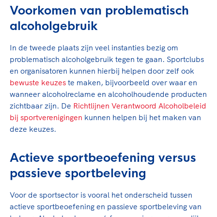
Clubondersteuning
Sport verenigt. Op sportclubs, pleintjes, tijdens
De TeamNL Academie
Voorkomen van problematisch
een rondje fietsen, door samen te skaten of naar
Beroepskrachten
alcoholgebruik
de sportschool te gaan. Door samen te juichen
De TeamNL Academie biedt een leer- en
voor Sifan Hassan, Rico Verhoeven, Diede de
ontwikkelprogramma voor de volgende functies
Samen voor een veilige
In de tweede plaats zijn veel instanties bezig om
Groot en het Nederlands Elftal. Of met trots te
binnen TeamNL programma's: experts, coaches,
sportomgeving
problematisch alcoholgebruik tegen te gaan. Sportclubs
genieten van de karatewedstrijd van je dochter,
bestuurders, (technisch) directeuren, managers en
en organisatoren kunnen hierbij helpen door zelf ook
de halve marathon van je moeder of de
toekomstig kader.
bewuste keuzes
Voor welk gedrag staat de club? Wat mag wel
te maken, bijvoorbeeld over waar en
hockeywedstrijd van je buurjongen.
wanneer alcoholreclame en alcoholhoudende producten
langs de lijn, in de kleedkamer, kantine en online?
Lees verder
Lees verder
zichtbaar zijn. De
En wat mag vooral niet? Een gedragscode geeft
Richtlijnen Verantwoord Alcoholbeleid
bij sportverenigingen
hier richting aan en is dus een belangrijk
kunnen helpen bij het maken van
deze keuzes.
onderdeel van het clubbeleid rondom gewenst en
ongewenst gedrag.
Actieve sportbeoefening versus
Lees verder
passieve sportbeleving
Voor de sportsector is vooral het onderscheid tussen
actieve sportbeoefening en passieve sportbeleving van