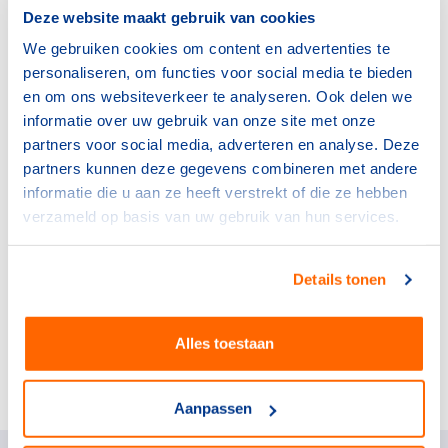
Alcoholhoudende dranken
Deze website maakt gebruik van cookies
17.3 Reclamecode voor Alcoholvrij en
We gebruiken cookies om content en advertenties te
Alcoholarm Bier
personaliseren, om functies voor social media te bieden
17.4 Bewuste keuzes op het gebied van
en om ons websiteverkeer te analyseren. Ook delen we
alcohol
informatie over uw gebruik van onze site met onze
17.5 Sponsormogelijkheden voor
partners voor social media, adverteren en analyse. Deze
voedingsmiddelen
partners kunnen deze gegevens combineren met andere
17.6 Reclamecode voor
informatie die u aan ze heeft verstrekt of die ze hebben
Voedingsmiddelen
verzameld op basis van uw gebruik van hun services.
17.7 Voedingsmiddelenregels voor
kinderen onder de 7 jaar
Details tonen
17.8 Voedingsmiddelenregels voor
kinderen tussen 7 en 13 jaar
17.9 Bewuste keuzes op het gebied van
Alles toestaan
voeding
Aanpassen