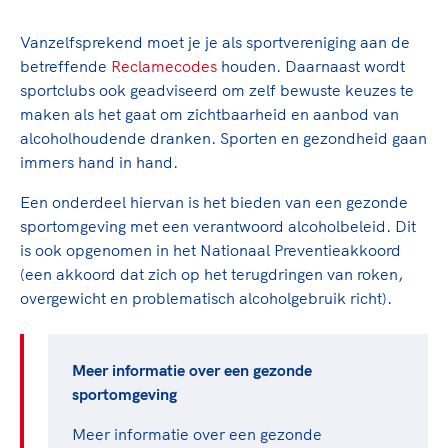
TeamNL Academie Kalender
Veilige en integere sport
Sportonderzoek
Vanzelfsprekend moet je je als sportvereniging aan de
Diversiteit en inclusie
Sportakkoord II
betreffende
Reclamecodes
houden. Daarnaast wordt
Gezonde sportomgeving
Kennisaanbod TeamNL Experts
sportclubs ook geadviseerd om zelf bewuste keuzes te
Duurzaamheid
TeamNL Sport Science Centre
maken als het gaat om zichtbaarheid en aanbod van
Bekwaam sportkader
Game Changer
alcoholhoudende dranken. Sporten en gezondheid gaan
Vitale clubs en bestuurlijk kader
immers hand in hand.
TeamNL kids
Olympische Spelen LA28
Olympische geschiedenis
Een onderdeel hiervan is het bieden van een gezonde
Paralympische Spelen LA28
sportomgeving met een verantwoord alcoholbeleid. Dit
Sportmatch
Europese Spelen Istanbul 2027
is ook opgenomen in het Nationaal Preventieakkoord
Clubacties
Nieuwspagina
(een akkoord dat zich op het terugdringen van roken,
Handboek Wet- en Regelgeving
Columns
overgewicht en problematisch alcoholgebruik richt).
Topsportbeleid
Opleidingen en trainingen
Topsportfinanciering
Maatschappelijke waarde topsport
Meer informatie over een gezonde
High5 Stappenplan
Top teamsportcompetities
sportomgeving
Sport gaat niet vanzelf
Ruimte voor sport
Meer informatie over een gezonde