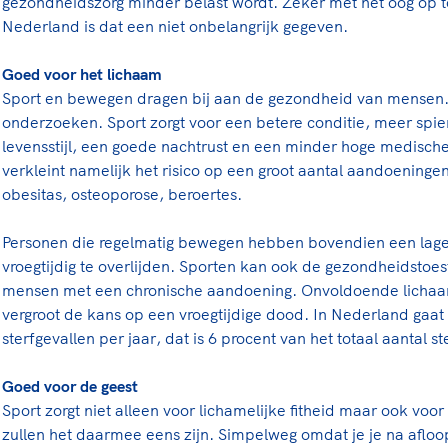
gezondheidszorg minder belast wordt. Zeker met het oog op t
rt
Lees ve
je 
Nederland is dat een niet onbelangrijk gegeven.
van
Goed voor het lichaam
Le
Sport en bewegen dragen bij aan de gezondheid van mensen. Da
onderzoeken. Sport zorgt voor een betere conditie, meer spi
levensstijl, een goede nachtrust en een minder hoge medisch
kader
verkleint namelijk het risico op een groot aantal aandoeningen
obesitas, osteoporose, beroertes.
Personen die regelmatig bewegen hebben bovendien een lager
vroegtijdig te overlijden. Sporten kan ook de gezondheidstoe
mensen met een chronische aandoening. Onvoldoende licha
vergroot de kans op een vroegtijdige dood. In Nederland gaa
sterfgevallen per jaar, dat is 6 procent van het totaal aantal st
Goed voor de geest
Sport zorgt niet alleen voor lichamelijke fitheid maar ook voor
zullen het daarmee eens zijn. Simpelweg omdat je je na afloop