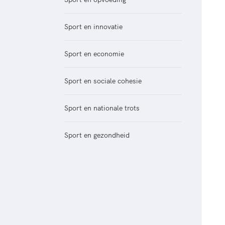
Veilige en integere sport
positionering van spo
Diversiteit en inclusie
Sportonderzoek
Sport en innovatie
Gezonde sportomgeving
Sportakkoord II
Duurzaamheid
Sport en economie
Bekwaam sportkader
Vitale clubs en bestuurlijk 
Sport en sociale cohesie
Sport en nationale trots
Sport en gezondheid