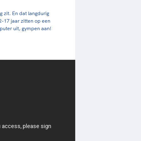
 zit. En dat langdurig
-17 jaar zitten op een
puter uit, gympen aan!