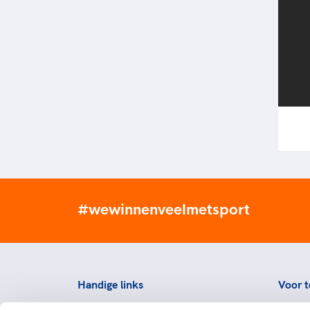
#wewinnenveelmetsport
Handige links
Voor t