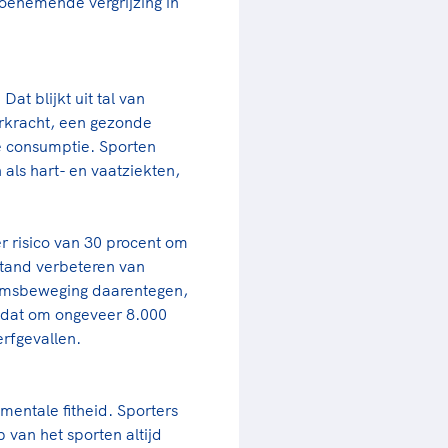
oenemende vergrijzing in
rder
moeder of de hockeywedstrijd
 je buurjongen.
es verder
t blijkt uit tal van
erkracht, een gezonde
e consumptie. Sporten
 als hart- en vaatziekten,
 risico van 30 procent om
stand verbeteren van
amsbeweging daarentegen,
t dat om ongeveer 8.000
erfgevallen.
 mentale fitheid. Sporters
 van het sporten altijd