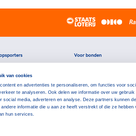
opsporters
Voor bonden
ortstatussen
Thema's
ik van cookies
eningen voor topsporters
Agenda
ontent en advertenties te personaliseren, om functies voor soci
ads en links voor
Portal
erkeer te analyseren. Ook delen we informatie over uw gebruik
rters
Nieuws
or social media, adverteren en analyse. Deze partners kunnen d
encommissie
Contact
ndere informatie die u aan ze heeft verstrekt of die ze hebben
an hun services.
bruiksvoorwaarden
Disclaimer
English
CSVN
TeamN