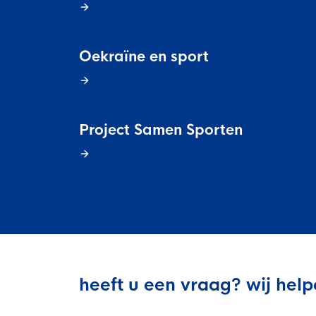
Veilige en integere sport
positionering van spo
Diversiteit en inclusie
Sportonderzoek
Gezonde sportomgeving
Oekraïne en sport
Sportakkoord II
Duurzaamheid
Bekwaam sportkader
Vitale clubs en bestuurlijk 
Project Samen Sporten
heeft u een vraag? wij hel