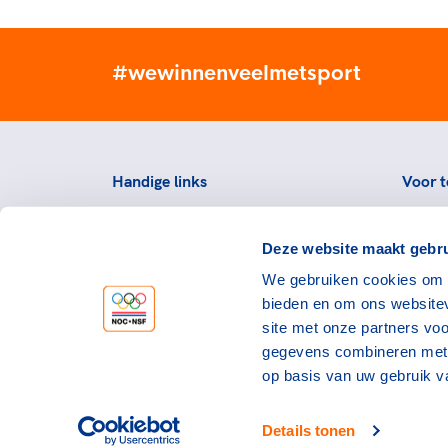
#wewinnenveelmetsport
Handige links
Voor t
Topsportevenementenbeleid
Topsp
Deze website maakt gebru
Partners
Voorzi
We gebruiken cookies om c
Werken bij NOC*NSF
Downlo
bieden en om ons websitev
topspo
Openstaande vacatures
site met onze partners vo
Atlet
Nieuws
gegevens combineren met a
op basis van uw gebruik v
Details tonen
©NOC*NSF 2026
Privacy & cookies
Ge