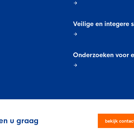
rt
Lees ve
je 
van
Veilige en integere 
Le
kader
Onderzoeken voor ee
pen u graag
bekijk conta