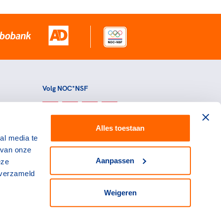
Volg NOC*NSF
Alles toestaan
al media te
 van onze
Aanpassen
eze
 verzameld
Weigeren
L