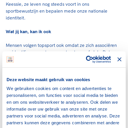
Keessie, ze leven nog steeds voort in ons
sportbewustzijn en bepalen mede onze nationale
identiteit.
Wat jij kan, kan ik ook
Mensen volgen topsport ook omdat ze zich associëren
en identificeren met een sporter, team of club. Dat
speelt een belangrijke rol bij het versterken van sociale
integratie en sociale cohesie. Voor minderheidsgroepen
kan topsport een specifieke functie vervullen, in de zin
dat sporthelden uit minderheidsgroepen kunnen
Deze website maakt gebruik van cookies
bijdragen aan erkenning van de groep. Tegelijkertijd zijn
We gebruiken cookies om content en advertenties te
ze een rolmodel waaraan de jeugd zich kan optrekken.
personaliseren, om functies voor social media te bieden
Als hij of zij het kan, waarom ik dan niet?
en om ons websiteverkeer te analyseren. Ook delen we
informatie over uw gebruik van onze site met onze
Trickle-down effect
partners voor social media, adverteren en analyse. Deze
partners kunnen deze gegevens combineren met andere
Topsportprestaties leiden vaak tot enthousiasme bij fans