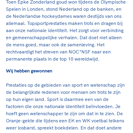
Toen Epke Zonderland goud won tijdens de Olympische
TeamNL Academie Kalender
Veilige en integere sport
Spelen in Londen, stond Nederland op de banken, en
Sportonderzoek
Diversiteit en inclusie
de Nederlandse hockeydames waren destijds van ons
Sportakkoord II
Gezonde sportomgeving
Kennisaanbod TeamNL Experts
allemaal. Topsportprestaties maken trots en dragen bij
aan onze nationale identiteit. Het zorgt voor verbinding
Duurzaamheid
TeamNL Sport Science Centre
en gemeenschappelijke verhalen. Dat doet niet alleen
Bekwaam sportkader
Game Changer
de mens goed, maar ook de samenleving. Het
Vitale clubs en bestuurlijk kader
TeamNL kids
rechtvaardigt het streven van NOC*NSF naar een
Olympische Spelen LA28
Olympische geschiedenis
permanente plaats in de top 10 wereldwijd.
Paralympische Spelen LA28
Sportmatch
Europese Spelen Istanbul 2027
Wij hebben gewonnen
Clubacties
Nieuwspagina
Prestaties op de gebieden van sport en wetenschap zijn
Handboek Wet- en Regelgeving
Columns
Topsportbeleid
de belangrijkste redenen voor mensen om trots te zijn
Opleidingen en trainingen
op hun eigen land. Sport is daarmee een van de
Topsportfinanciering
factoren die onze nationale identiteit beïnvloeden. Je
Maatschappelijke waarde topsport
hoeft geen wetenschapper te zijn om dat in te zien. De
High5 Stappenplan
Top teamsportcompetities
Sport gaat niet vanzelf
Oranje-gekte die tijdens een EK en WK voetbal telkens
Ruimte voor sport
weer losbarst, spreekt boekdelen. En dat doet andere