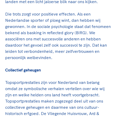
Clubondersteuning
Sport verenigt. Op sportclubs, pleintjes, tijdens
landen met een licht jaloerse blik naar ons kijken.
De TeamNL Academie
een rondje fietsen, door samen te skaten of naar
Beroepskrachten
de sportschool te gaan. Door samen te juichen
Die trots zorgt voor positieve effecten. Als een
De TeamNL Academie biedt een leer- en
voor Sifan Hassan, Rico Verhoeven, Diede de
Nederlandse sporter of ploeg wint, dan hebben wij
ontwikkelprogramma voor de volgende functies
Samen voor een veilige
Groot en het Nederlands Elftal. Of met trots te
gewonnen. In de sociale psychologie staat dat fenomeen
binnen TeamNL programma's: experts, coaches,
sportomgeving
genieten van de karatewedstrijd van je dochter,
bekend als basking in reflected glory (BIRG). We
bestuurders, (technisch) directeuren, managers en
de halve marathon van je moeder of de
associëren ons met succesvolle anderen en hebben
toekomstig kader.
Voor welk gedrag staat de club? Wat mag wel
hockeywedstrijd van je buurjongen.
daardoor het gevoel zelf ook succesvol te zijn. Dat kan
langs de lijn, in de kleedkamer, kantine en online?
leiden tot verbondenheid, meer zelfvertrouwen en
Lees verder
Lees verder
En wat mag vooral niet? Een gedragscode geeft
persoonlijk welbevinden.
hier richting aan en is dus een belangrijk
onderdeel van het clubbeleid rondom gewenst en
Collectief geheugen
ongewenst gedrag.
Topsportprestaties zijn voor Nederland van belang
Lees verder
omdat ze symbolische verhalen vertellen over wie wij
zijn en welke helden ons land heeft voortgebracht.
Topsportprestaties maken zogezegd deel uit van ons
collectieve geheugen en daarmee van ons cultuur-
historisch erfgoed. De Vliegende Huisvrouw, Ard &