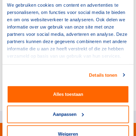
We gebruiken cookies om content en advertenties te
Snowboard alpine:
personaliseren, om functies voor social media te bieden
Youri Zorge
en om ons websiteverkeer te analyseren. Ook delen we
informatie over uw gebruik van onze site met onze
Snowboard cross:
partners voor social media, adverteren en analyse. Deze
partners kunnen deze gegevens combineren met andere
Daan Stam
informatie die u aan ze heeft verstrekt of die ze hebben
Snowboard freestyle:
verzameld op basis van uw gebruik van hun services.
Sam van Lieshout
Details tonen
Alles toestaan
Meer informatie? Kijk op de
website van EYOF Friuli
Venezia Giulia 2023
.
Aanpassen
Weigeren