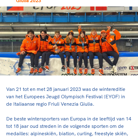
Giulia 2023
TeamNL Academie Kalender
Veilige en integere sport
Sportonderzoek
Diversiteit en inclusie
Sportakkoord II
Gezonde sportomgeving
Kennisaanbod TeamNL Experts
Duurzaamheid
TeamNL Sport Science Centre
Bekwaam sportkader
Game Changer
Vitale clubs en bestuurlijk kader
TeamNL kids
Olympische Spelen LA28
Olympische geschiedenis
Paralympische Spelen LA28
Sportmatch
Europese Spelen Istanbul 2027
Clubacties
Nieuwspagina
Van 21 tot en met 28 januari 2023 was de wintereditie
Handboek Wet- en Regelgeving
Columns
Topsportbeleid
van het Europees Jeugd Olympisch Festival (EYOF) in
Opleidingen en trainingen
Topsportfinanciering
de Italiaanse regio Friuli Venezia Giulia.
Maatschappelijke waarde topsport
De beste wintersporters van Europa in de leeftijd van 14
High5 Stappenplan
Top teamsportcompetities
Sport gaat niet vanzelf
tot 18 jaar oud streden in de volgende sporten om de
Ruimte voor sport
medailles: alpineskiën, biatlon, curling, freestyle skiën,