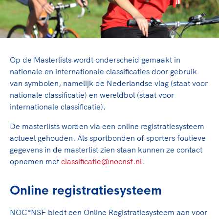
TeamNL Academie Kalender
Veilige en integere sport
Sportonderzoek
Diversiteit en inclusie
Sportakkoord II
Gezonde sportomgeving
Kennisaanbod TeamNL Experts
Duurzaamheid
TeamNL Sport Science Centre
Op de Masterlists wordt onderscheid gemaakt in
Bekwaam sportkader
Game Changer
nationale en internationale classificaties door gebruik
Vitale clubs en bestuurlijk kader
TeamNL kids
van symbolen, namelijk de Nederlandse vlag (staat voor
Olympische Spelen LA28
nationale classificatie) en wereldbol (staat voor
Olympische geschiedenis
Paralympische Spelen LA28
internationale classificatie).
Sportmatch
Europese Spelen Istanbul 2027
De masterlists worden via een online registratiesysteem
Clubacties
Nieuwspagina
actueel gehouden. Als sportbonden of sporters foutieve
Handboek Wet- en Regelgeving
Columns
gegevens in de masterlist zien staan kunnen ze contact
Topsportbeleid
Opleidingen en trainingen
opnemen met
classificatie@nocnsf.nl
.
Topsportfinanciering
Maatschappelijke waarde topsport
Online registratiesysteem
High5 Stappenplan
Top teamsportcompetities
Sport gaat niet vanzelf
Ruimte voor sport
NOC*NSF biedt een Online Registratiesysteem aan voor