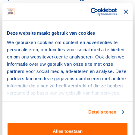
Online registratiesysteem
Klik hier om naar het online registratiesysteem te
Deze website maakt gebruik van cookies
gaan
We gebruiken cookies om content en advertenties te
personaliseren, om functies voor social media te bieden
en om ons websiteverkeer te analyseren. Ook delen we
Classificatiebewijs
informatie over uw gebruik van onze site met onze
partners voor social media, adverteren en analyse. Deze
De resultaten van een classificatiekeuring worden door
partners kunnen deze gegevens combineren met andere
de classifiers geregistreerd in het Online
informatie die u aan ze heeft verstrekt of die ze hebben
registratiesysteem. In dit systeem komen alle sporters
verzameld op basis van uw gebruik van hun services.
die geclassificeerd zijn te staan. Vanuit dit systeem kan
een classificatiebewijs geprint worden. De sportbond
kan dit bewijs uitprinten of e-mailen. Eventueel plaatst
Details tonen
de sportbond het classificatieresultaat op de ledenpas.
Ook kunnen sportbonden zelf de sporters voorzien van
Alles toestaan
eigen gemaakt classificatiebewijs.