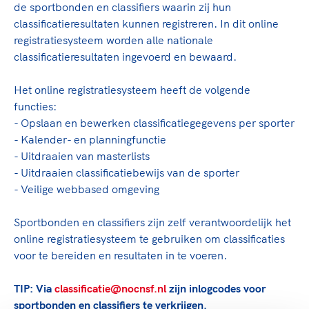
Clubondersteuning
Sport verenigt. Op sportclubs, pleintjes, tijdens
De TeamNL Academie
de sportbonden en classifiers waarin zij hun
een rondje fietsen, door samen te skaten of naar
Beroepskrachten
classificatieresultaten kunnen registreren. In dit online
de sportschool te gaan. Door samen te juichen
registratiesysteem worden alle nationale
De TeamNL Academie biedt een leer- en
voor Sifan Hassan, Rico Verhoeven, Diede de
classificatieresultaten ingevoerd en bewaard.
ontwikkelprogramma voor de volgende functies
Samen voor een veilige
Groot en het Nederlands Elftal. Of met trots te
binnen TeamNL programma's: experts, coaches,
sportomgeving
genieten van de karatewedstrijd van je dochter,
Het online registratiesysteem heeft de volgende
bestuurders, (technisch) directeuren, managers en
de halve marathon van je moeder of de
functies:
toekomstig kader.
Voor welk gedrag staat de club? Wat mag wel
hockeywedstrijd van je buurjongen.
- Opslaan en bewerken classificatiegegevens per sporter
langs de lijn, in de kleedkamer, kantine en online?
- Kalender- en planningfunctie
Lees verder
Lees verder
En wat mag vooral niet? Een gedragscode geeft
- Uitdraaien van masterlists
hier richting aan en is dus een belangrijk
- Uitdraaien classificatiebewijs van de sporter
onderdeel van het clubbeleid rondom gewenst en
- Veilige webbased omgeving
ongewenst gedrag.
Sportbonden en classifiers zijn zelf verantwoordelijk het
Lees verder
online registratiesysteem te gebruiken om classificaties
voor te bereiden en resultaten in te voeren.
TIP: Via
classificatie@nocnsf.nl
zijn inlogcodes voor
sportbonden en classifiers te verkrijgen.