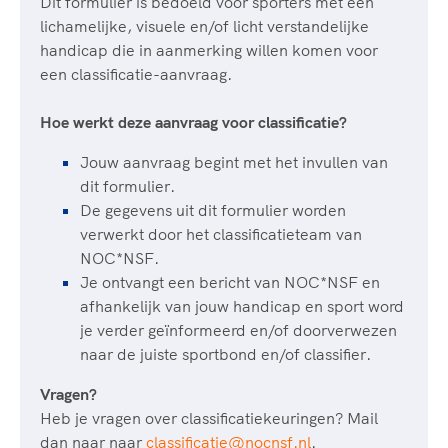
Clubondersteuning
Dit formulier is bedoeld voor sporters met een
Sport verenigt. Op sportclubs, pleintjes, tijdens
De TeamNL Academie
lichamelijke, visuele en/of licht verstandelijke
een rondje fietsen, door samen te skaten of naar
Beroepskrachten
handicap die in aanmerking willen komen voor
de sportschool te gaan. Door samen te juichen
De TeamNL Academie biedt een leer- en
een classificatie-aanvraag.
voor Sifan Hassan, Rico Verhoeven, Diede de
ontwikkelprogramma voor de volgende functies
Samen voor een veilige
Groot en het Nederlands Elftal. Of met trots te
binnen TeamNL programma's: experts, coaches,
sportomgeving
Hoe werkt deze aanvraag voor classificatie?
genieten van de karatewedstrijd van je dochter,
bestuurders, (technisch) directeuren, managers en
de halve marathon van je moeder of de
toekomstig kader.
Jouw aanvraag begint met het invullen van
Voor welk gedrag staat de club? Wat mag wel
hockeywedstrijd van je buurjongen.
dit formulier.
langs de lijn, in de kleedkamer, kantine en online?
Lees verder
De gegevens uit dit formulier worden
Lees verder
En wat mag vooral niet? Een gedragscode geeft
verwerkt door het classificatieteam van
hier richting aan en is dus een belangrijk
NOC*NSF.
onderdeel van het clubbeleid rondom gewenst en
Je ontvangt een bericht van NOC*NSF en
ongewenst gedrag.
afhankelijk van jouw handicap en sport word
je verder geïnformeerd en/of doorverwezen
Lees verder
naar de juiste sportbond en/of classifier.
Vragen?
Heb je vragen over classificatiekeuringen? Mail
dan naar naar
classificatie@nocnsf.nl
.