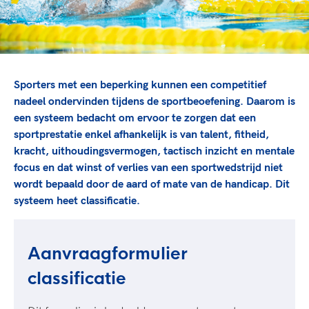
TeamNL Academie Kalender
Veilige en integere sport
Sportonderzoek
Diversiteit en inclusie
Sportakkoord II
Gezonde sportomgeving
Kennisaanbod TeamNL Experts
Duurzaamheid
TeamNL Sport Science Centre
Sporters met een beperking kunnen een competitief
Bekwaam sportkader
Game Changer
nadeel ondervinden tijdens de sportbeoefening. Daarom is
Vitale clubs en bestuurlijk kader
TeamNL kids
een systeem bedacht om ervoor te zorgen dat een
Olympische Spelen LA28
sportprestatie enkel afhankelijk is van talent, fitheid,
Olympische geschiedenis
Paralympische Spelen LA28
kracht, uithoudingsvermogen, tactisch inzicht en mentale
Sportmatch
Europese Spelen Istanbul 2027
focus en dat winst of verlies van een sportwedstrijd niet
Clubacties
Nieuwspagina
wordt bepaald door de aard of mate van de handicap. Dit
systeem heet classificatie.
Handboek Wet- en Regelgeving
Columns
Topsportbeleid
Opleidingen en trainingen
Topsportfinanciering
Aanvraagformulier
Maatschappelijke waarde topsport
High5 Stappenplan
Top teamsportcompetities
Sport gaat niet vanzelf
classificatie
Ruimte voor sport