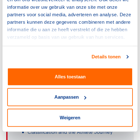
informatie over uw gebruik van onze site met onze
Download de Paralympische Sportwijzer
partners voor social media, adverteren en analyse. Deze
partners kunnen deze gegevens combineren met andere
informatie die u aan ze heeft verstrekt of die ze hebben
verzameld op basis van uw gebruik van hun services.
E-learning over classificatie -
International Paralympic
Details tonen
Commitee (IPC)
De e-learning van het IPC over classificatie is
Alles toestaan
Engelstalig en bestaat uit 4 modules:
The Paralympic Movement
Aanpassen
The Development of Paralympic
Classification
The IPC Athlete Classification Code and
Weigeren
International Standards
Classification and the Athlete Journey