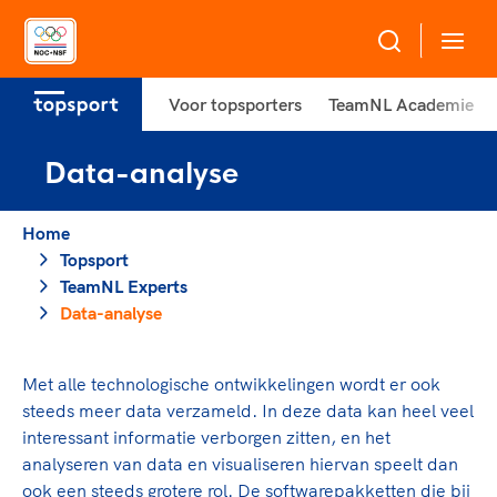
Voor topsporters
TeamNL Academie
Over NOC*NSF
Data-analyse
Sportagenda 2032
Sportdeelname
Leden
Home
Algemene Vergadering
Topsport
Bonden en professionals in de sport
Topsport
TeamNL Experts
Raad van Toezicht en Bestuur
Beleidsmedewerkers
Data-analyse
Merkbescherming NOC*NSF
Clubbestuurders
Voor talentvolle sporters
Voor bonden
Coördinatoren en opleiders
Met alle technologische ontwikkelingen wordt er ook
Atletencommissie
Onze partners
Trainer-coaches
steeds meer data verzameld. In deze data kan heel veel
Paralympische Talentdag
Geven aan Sport
Officials
interessant informatie verborgen zitten, en het
Pers
analyseren van data en visualiseren hiervan speelt dan
ook een steeds grotere rol. De softwarepakketten die bij