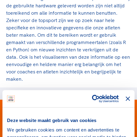
TeamNL Academie Kalender
Veilige en integere sport
de gebruikte hardware geleverd worden zijn niet altijd
Sportonderzoek
toereikend om alle informatie te kunnen benutten.
Diversiteit en inclusie
Sportakkoord II
Zeker voor de topsport zijn we op zoek naar hele
Gezonde sportomgeving
Kennisaanbod TeamNL Experts
specifieke en innovatieve gegevens die onze atleten
Duurzaamheid
TeamNL Sport Science Centre
beter maken. Om dit te bereiken wordt er gebruik
Bekwaam sportkader
Game Changer
gemaakt van verschillende programmeertalen (zoals R
Vitale clubs en bestuurlijk kader
en Python) om nieuwe inzichten te verkrijgen uit de
TeamNL kids
Olympische Spelen LA28
data. Ook is het visualiseren van deze informatie op een
Olympische geschiedenis
Paralympische Spelen LA28
eenvoudige en heldere manier erg belangrijk om het
Sportmatch
voor coaches en atleten inzichtelijk en begrijpelijk te
Europese Spelen Istanbul 2027
maken.
Clubacties
Nieuwspagina
Handboek Wet- en Regelgeving
Columns
Topsportbeleid
Opleidingen en trainingen
Topsportfinanciering
Maatschappelijke waarde topsport
High5 Stappenplan
Top teamsportcompetities
Deze website maakt gebruik van cookies
Sport gaat niet vanzelf
Ruimte voor sport
We gebruiken cookies om content en advertenties te