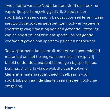
TeamNL Academie Kalender
Veilige en integere sport
Twee derde van alle Nederlanders vindt een rook- en
Sportonderzoek
Diversiteit en inclusie
vapevrije sportomgeving gastvrij. Steeds meer
Sportakkoord II
sportclubs kiezen daarom bewust voor een terrein waar
Gezonde sportomgeving
Kennisaanbod TeamNL Experts
niet wordt gerookt en gevapet. Een rook- en vapevrije
Duurzaamheid
TeamNL Sport Science Centre
sportomgeving draagt bij aan een gezonde uitstraling
Bekwaam sportkader
Game Changer
van de sport en laat zien dat sportclubs het goede
Vitale clubs en bestuurlijk kader
TeamNL kids
voorbeeld geven aan sporters, jeugd en bezoekers.
Olympische Spelen LA28
Olympische geschiedenis
Jouw sportbond kan gebruik maken van onderstaand
Paralympische Spelen LA28
materiaal om het belang van een rook- en vapevrij
Sportmatch
Europese Spelen Istanbul 2027
beleid onder de aandacht te brengen bij sportclubs.
Clubacties
Nieuwspagina
Daarnaast vind je via de website van Rookvrije
Handboek Wet- en Regelgeving
Columns
Generatie materiaal dat direct inzetbaar is voor
Topsportbeleid
Opleidingen en trainingen
sportclubs om aan de slag te gaan met een rookvrije
Topsportfinanciering
omgeving.
Maatschappelijke waarde topsport
High5 Stappenplan
Top teamsportcompetities
Sport gaat niet vanzelf
Ruimte voor sport
Home