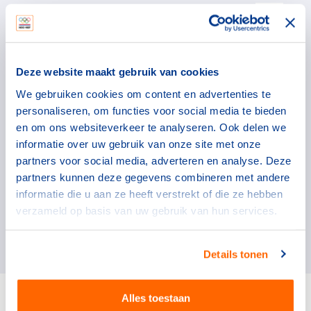
Voorbeeldteksten rookvrij
Deel mee met Rookvrij = Gastvrij en maak gebruik
van de voorbeeldteksten.
Deze website maakt gebruik van cookies
We gebruiken cookies om content en advertenties te
Campagnebeelden & video's
personaliseren, om functies voor social media te bieden
en om ons websiteverkeer te analyseren. Ook delen we
Gebruik de afbeeldingen en video's in jouw
informatie over uw gebruik van onze site met onze
communicatie rondom een rookvrije sport.
partners voor social media, adverteren en analyse. Deze
partners kunnen deze gegevens combineren met andere
informatie die u aan ze heeft verstrekt of die ze hebben
Materiaal voor sportclubs
verzameld op basis van uw gebruik van hun services.
Via Rookvrije Generatie
Details tonen
Alles toestaan