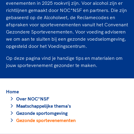
TeamNL Academie Kalender
evenementen in 2025 rookvrij zijn. Voor alcohol zijn er
Veilige en integere sport
richtlijnen gemaakt door NOC*NSF en partners. Die zijn
Sportonderzoek
Diversiteit en inclusie
gebaseerd op de Alcoholwet, de Reclamecodes en
Sportakkoord II
Gezonde sportomgeving
Kennisaanbod TeamNL Experts
afspraken voor sportevenementen vanuit het Convenant
Duurzaamheid
Gezondere Sportevenementen. Voor voeding adviseren
TeamNL Sport Science Centre
we om aan te sluiten bij een gezonde voedselomgeving,
Bekwaam sportkader
Game Changer
opgesteld door het Voedingscentrum.
Vitale clubs en bestuurlijk kader
TeamNL kids
Olympische Spelen LA28
Op deze pagina vind je handige tips en materialen om
Olympische geschiedenis
Paralympische Spelen LA28
jouw sportevenement gezonder te maken.
Sportmatch
Europese Spelen Istanbul 2027
Clubacties
Nieuwspagina
Handboek Wet- en Regelgeving
Columns
Home
Topsportbeleid
Opleidingen en trainingen
Over NOC*NSF
Topsportfinanciering
Maatschappelijke thema's
Maatschappelijke waarde topsport
Gezonde sportomgeving
High5 Stappenplan
Top teamsportcompetities
Sport gaat niet vanzelf
Gezonde sportevenementen
Ruimte voor sport