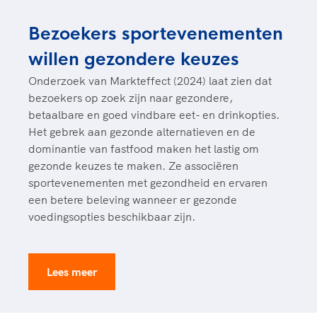
Clubondersteuning
Sport verenigt. Op sportclubs, pleintjes, tijdens
De TeamNL Academie
een rondje fietsen, door samen te skaten of naar
Beroepskrachten
Bezoekers sportevenementen
de sportschool te gaan. Door samen te juichen
De TeamNL Academie biedt een leer- en
voor Sifan Hassan, Rico Verhoeven, Diede de
willen gezondere keuzes
ontwikkelprogramma voor de volgende functies
Samen voor een veilige
Groot en het Nederlands Elftal. Of met trots te
binnen TeamNL programma's: experts, coaches,
Onderzoek van Markteffect (2024) laat zien dat
sportomgeving
genieten van de karatewedstrijd van je dochter,
bestuurders, (technisch) directeuren, managers en
bezoekers op zoek zijn naar gezondere,
de halve marathon van je moeder of de
toekomstig kader.
betaalbare en goed vindbare eet- en drinkopties.
Voor welk gedrag staat de club? Wat mag wel
hockeywedstrijd van je buurjongen.
Het gebrek aan gezonde alternatieven en de
langs de lijn, in de kleedkamer, kantine en online?
Lees verder
dominantie van fastfood maken het lastig om
Lees verder
En wat mag vooral niet? Een gedragscode geeft
gezonde keuzes te maken. Ze associëren
hier richting aan en is dus een belangrijk
sportevenementen met gezondheid en ervaren
onderdeel van het clubbeleid rondom gewenst en
een betere beleving wanneer er gezonde
ongewenst gedrag.
voedingsopties beschikbaar zijn.
Lees verder
Lees meer