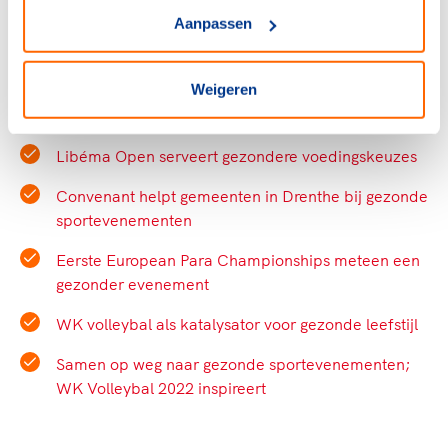
Bekijk de reclamecode en check of jouw promotie-
Werk je aan een gezonder aanbod bij jouw
Aanpassen
uitingen voldoen.
evenement? Gebruik de Richtlijn Eetomgevingen
van het Voedingscentrum. Inclusief praktische tips
Weigeren
en een checklist.
Inspiratie
Bekijk de reclamecode
Bekijk de richtlijnen
Libéma Open serveert gezondere voedingskeuzes
Convenant helpt gemeenten in Drenthe bij gezonde
sportevenementen
Eerste European Para Championships meteen een
gezonder evenement
WK volleybal als katalysator voor gezonde leefstijl
Samen op weg naar gezonde sportevenementen;
WK Volleybal 2022 inspireert