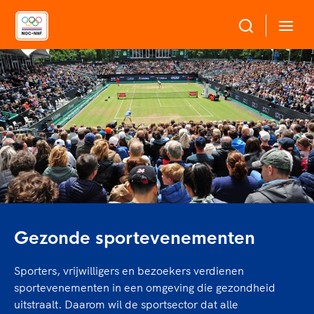
Over NOC*NSF
Sportagenda 2032
Sportdeelname
Leden
Algemene Vergadering
Bonden en professionals in de sport
Topsport
Raad van Toezicht en Bestuur
Beleidsmedewerkers
Merkbescherming NOC*NSF
Clubbestuurders
Voor talentvolle sporters
Voor bonden
Gezonde sportevenementen
Coördinatoren en opleiders
Atletencommissie
Onze partners
Trainer-coaches
Paralympische Talentdag
Sporters, vrijwilligers en bezoekers verdienen
Geven aan Sport
Officials
sportevenementen in een omgeving die gezondheid
Pers
uitstraalt. Daarom wil de sportsector dat alle